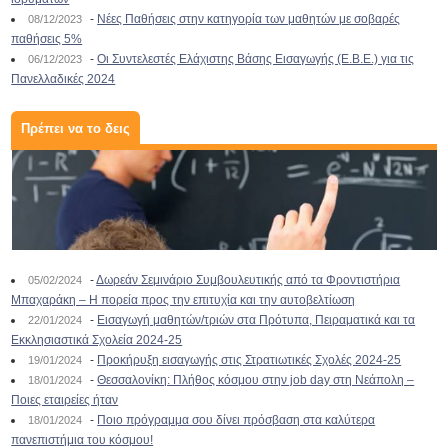
-
Νέες Παθήσεις στην κατηγορία των μαθητών με σοβαρές
08/12/2023
παθήσεις 5%
-
Οι Συντελεστές Ελάχιστης Βάσης Εισαγωγής (Ε.Β.Ε.) για τις
06/12/2023
Πανελλαδικές 2024
Πρέπει να το δεις
-
Δωρεάν Σεμινάριο Συμβουλευτικής από τα Φροντιστήρια
05/02/2024
Μπαχαράκη – Η πορεία προς την επιτυχία και την αυτοβελτίωση
-
Εισαγωγή μαθητών/τριών στα Πρότυπα, Πειραματικά και τα
22/01/2024
Εκκλησιαστικά Σχολεία 2024-25
-
Προκήρυξη εισαγωγής στις Στρατιωτικές Σχολές 2024-25
19/01/2024
-
Θεσσαλονίκη: Πλήθος κόσμου στην job day στη Νεάπολη –
18/01/2024
Ποιες εταιρείες ήταν
-
Ποιο πρόγραμμα σου δίνει πρόσβαση στα καλύτερα
18/01/2024
πανεπιστήμια του κόσμου!