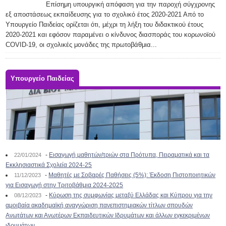
Επίσημη υπουργική απόφαση για την παροχή σύγχρονης
εξ αποστάσεως εκπαίδευσης για το σχολικό έτος 2020-2021 Από το
Υπουργείο Παιδείας ορίζεται ότι, μέχρι τη λήξη του διδακτικού έτους
2020-2021 και εφόσον παραμένει ο κίνδυνος διασποράς του κορωνοϊού
COVID-19, οι σχολικές μονάδες της πρωτοβάθμια...
Υπουργείο Παιδείας
-
Εισαγωγή μαθητών/τριών στα Πρότυπα, Πειραματικά και τα
22/01/2024
Εκκλησιαστικά Σχολεία 2024-25
-
Μαθητές με Σοβαρές Παθήσεις (5%): Έκδοση Πιστοποιητικών
11/12/2023
για Εισαγωγή στην Τριτοβάθμια 2024-2025
-
Κύρωση της συμφωνίας μεταξύ Ελλάδας και Κύπρου για την
08/12/2023
αμοιβαία ακαδημαϊκή αναγνώριση πανεπιστημιακών τίτλων σπουδών
Ανωτάτων και Ανωτέρων Εκπαιδευτικών Ιδρυμάτων και άλλων εγκεκριμένων
ιδρυμάτων