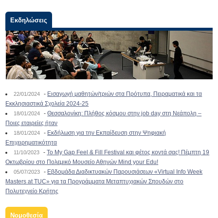
Εκδηλώσεις
-
Εισαγωγή μαθητών/τριών στα Πρότυπα, Πειραματικά και τα
22/01/2024
Εκκλησιαστικά Σχολεία 2024-25
-
Θεσσαλονίκη: Πλήθος κόσμου στην job day στη Νεάπολη –
18/01/2024
Ποιες εταιρείες ήταν
-
Εκδήλωση για την Εκπαίδευση στην Ψηφιακή
18/01/2024
Επιχειρηματικότητα
-
To My Gap Feel & Fill Festival και φέτος κοντά σας! Πέμπτη 19
11/10/2023
Οκτωβρίου στο Πολεμικό Μουσείο Αθηνών Mind your Edu!
-
Εβδομάδα Διαδικτυακών Παρουσιάσεων «Virtual Info Week
05/07/2023
Masters at TUC» για τα Προγράμματα Μεταπτυχιακών Σπουδών στο
Πολυτεχνείο Κρήτης
Νομοθεσία