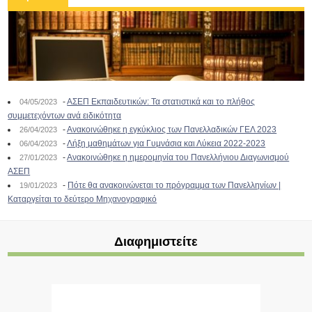
-
ΑΣΕΠ Εκπαιδευτικών: Τα στατιστικά και το πλήθος
04/05/2023
συμμετεχόντων ανά ειδικότητα
-
Ανακοινώθηκε η εγκύκλιος των Πανελλαδικών ΓΕΛ 2023
26/04/2023
-
Λήξη μαθημάτων για Γυμνάσια και Λύκεια 2022-2023
06/04/2023
-
Ανακοινώθηκε η ημερομηνία του Πανελλήνιου Διαγωνισμού
27/01/2023
ΑΣΕΠ
-
Πότε θα ανακοινώνεται το πρόγραμμα των Πανελληνίων |
19/01/2023
Καταργείται το δεύτερο Μηχανογραφικό
Διαφημιστείτε