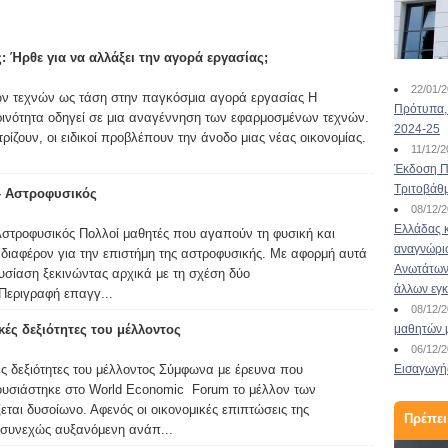
Ανθρωπιστικές Σπουδές:
ς: Ήρθε για να αλλάξει την αγορά εργασίας;
4 καινοτόμα μεταπτυχιακά
22/01/
ν τεχνών ως τάση στην παγκόσμια αγορά εργασίας Η
Πρότυπα, 
ρινότητα οδηγεί σε μια αναγέννηση των εφαρμοσμένων τεχνών.
03/01/2024
2024-25
ρίζουν, οι ειδικοί προβλέπουν την άνοδο μιας νέας οικονομίας.
Καινοτόμα μεταπτυχιακά για απόφοιτους
11/12/
Ανθρωπιστικών Σπουδών Στη σύγχρονη
Έκδοση Πι
κοινωνία της πληροφορίας, η τεχνολογία
Τριτοβάθ
– Αστροφυσικός
αποτελεί ένα από τα σημαντικότερα γρανάζια για
08/12/
την εύρυθμη λειτουργία πολλών τομέων της
Ελλάδας κ
στροφυσικός Πολλοί μαθητές που αγαπούν τη φυσική και
καθημερινότητας του ατόμου. Δεδομένου
αναγνώρι
νδιαφέρον για την επιστήμη της αστροφυσικής. Με αφορμή αυτά
λοιπόν, ότι έχουμε εισέλθει σε μια εποχή
Ανωτάτων 
υσίαση ξεκινώντας αρχικά με τη σχέση δύο
ραγδαίων τεχνολογικών εξελίξεων,...
άλλων εγ
Περιγραφή επαγγ...
Διαβάστε περισσότερα
08/12/
κές δεξιότητες του μέλλοντος
μαθητών 
06/12/
ς δεξιότητες του μέλλοντος Σύμφωνα με έρευνα που
Εισαγωγής
υσιάστηκε στο World Economic Forum το μέλλον των
ι δυσοίωνο. Αφενός οι οικονομικές επιπτώσεις της
Πρέπει
 συνεχώς αυξανόμενη ανάπ...