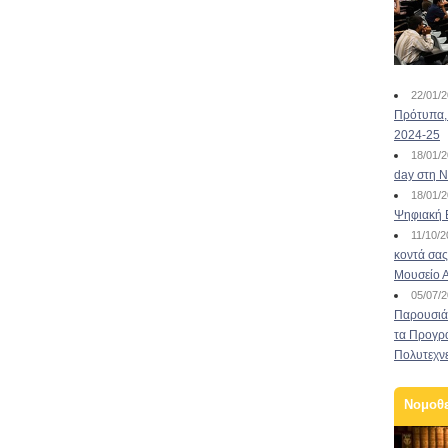
22/01/
Πρότυπα, 
2024-25
18/01/
day στη Ν
18/01/
Ψηφιακή 
11/10/
κοντά σας
Μουσείο 
05/07/
Παρουσιάσ
τα Προγρ
Πολυτεχν
Νομοθ