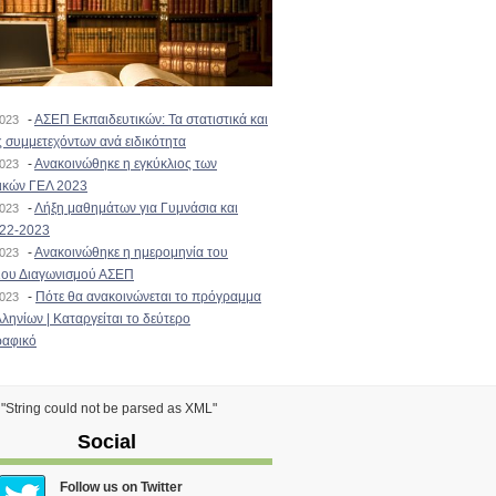
-
ΑΣΕΠ Εκπαιδευτικών: Τα στατιστικά και
2023
 συμμετεχόντων ανά ειδικότητα
-
Ανακοινώθηκε η εγκύκλιος των
2023
ικών ΓΕΛ 2023
-
Λήξη μαθημάτων για Γυμνάσια και
2023
022-2023
-
Ανακοινώθηκε η ημερομηνία του
2023
ιου Διαγωνισμού ΑΣΕΠ
-
Πότε θα ανακοινώνεται το πρόγραμμα
2023
ληνίων | Καταργείται το δεύτερο
αφικό
) "String could not be parsed as XML"
Social
Follow us on Twitter