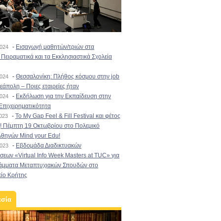
-
Εισαγωγή μαθητών/τριών στα
2024
Πειραματικά και τα Εκκλησιαστικά Σχολεία
-
Θεσσαλονίκη: Πλήθος κόσμου στην job
2024
εάπολη – Ποιες εταιρείες ήταν
-
Εκδήλωση για την Εκπαίδευση στην
2024
Επιχειρηματικότητα
-
To My Gap Feel & Fill Festival και φέτος
2023
! Πέμπτη 19 Οκτωβρίου στο Πολεμικό
Αθηνών Mind your Edu!
-
Εβδομάδα Διαδικτυακών
2023
εων «Virtual Info Week Masters at TUC» για
άμματα Μεταπτυχιακών Σπουδών στο
είο Κρήτης
εσία