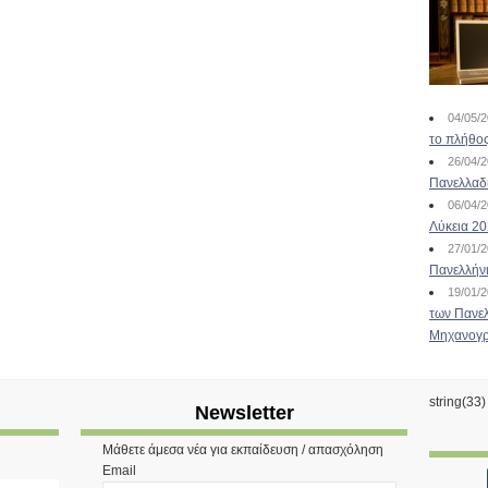
04/05/
το πλήθος
26/04/
Πανελλαδ
06/04/
Λύκεια 2
27/01/
Πανελλήν
19/01/
των Πανελ
Μηχανογρ
string(33
Newsletter
Μάθετε άμεσα νέα για εκπαίδευση / απασχόληση
Email