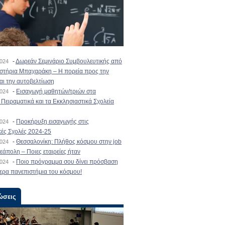
-
Δωρεάν Σεμινάριο Συμβουλευτικής από
2024
ιστήρια Μπαχαράκη – Η πορεία προς την
και την αυτοβελτίωση
-
Εισαγωγή μαθητών/τριών στα
2024
Πειραματικά και τα Εκκλησιαστικά Σχολεία
-
Προκήρυξη εισαγωγής στις
2024
κές Σχολές 2024-25
-
Θεσσαλονίκη: Πλήθος κόσμου στην job
2024
εάπολη – Ποιες εταιρείες ήταν
-
Ποιο πρόγραμμα σου δίνει πρόσβαση
2024
ερα πανεπιστήμια του κόσμου!
ώσεις