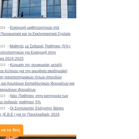
-
Εισαγωγή μαθητών/τριών στα
2024
Πειραματικά και τα Εκκλησιαστικά Σχολεία
-
Μαθητές με Σοβαρές Παθήσεις (5%):
2023
στοποιητικών για Εισαγωγή στην
μια 2024-2025
-
Κύρωση της συμφωνίας μεταξύ
2023
αι Κύπρου για την αμοιβαία ακαδημαϊκή
ση πανεπιστημιακών τίτλων σπουδών
και Ανωτέρων Εκπαιδευτικών Ιδρυμάτων και
κεκριμένων ιδρυμάτων
-
Νέες Παθήσεις στην κατηγορία των
2023
με σοβαρές παθήσεις 5%
-
Οι Συντελεστές Ελάχιστης Βάσης
2023
 (Ε.Β.Ε.) για τις Πανελλαδικές 2024
 να το δεις