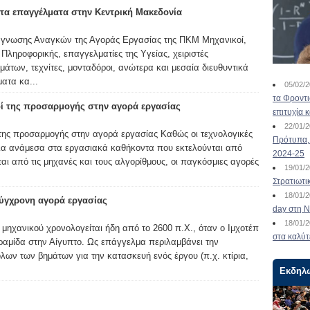
ητα επαγγέλματα στην Κεντρική Μακεδονία
άγνωσης Αναγκών της Αγοράς Εργασίας της ΠΚΜ Μηχανικοί,
Πληροφορικής, επαγγελματίες της Yγείας, χειριστές
των, τεχνίτες, μονταδόροι, ανώτερα και μεσαία διευθυντικά
ματα κα...
05/02/
τα Φροντ
δί της προσαρμογής στην αγορά εργασίας
επιτυχία 
22/01/
 της προσαρμογής στην αγορά εργασίας Καθώς οι τεχνολογικές
Πρότυπα, 
όρια ανάμεσα στα εργασιακά καθήκοντα που εκτελούνται από
2024-25
αι από τις μηχανές και τους αλγορίθμους, οι παγκόσμιες αγορές
19/01/
Στρατιωτι
18/01/
σύγχρονη αγορά εργασίας
day στη Ν
18/01/
 μηχανικού χρονολογείται ήδη από το 2600 π.Χ., όταν ο Ιμχοτέπ
στα καλύτ
αμίδα στην Αίγυπτο. Ως επάγγελμα περιλαμβάνει την
όλων των βημάτων για την κατασκευή ενός έργου (π.χ. κτίρια,
Εκδηλ