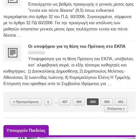
Επανέρχεται ως βαθμός προαγωγής ο γενικός μέσος όρος
"εννέα και πέντε δέκατα" (9,5) όπως ενδεικτικά
περιγράφεται στο άρθρο 32 του Π.Δ. 60/2006. Συγκεκριμένα, σύμφωνα
με το άρθρο 32 ΠΔ 60/2006: Για την προαγωγή και απόλυση των
μαθητών απαιτείται γενικός μέσος όρος τουλάχιστον εννέα και πέντε
δέκατα ...
Οι υποψήφιοι για τη θέση του Πρύτανη στο ΕΚΠΑ
03/02/2015
Yποψηφιότητα για τη θέση Πρύτανη του ΕΚΠΑ, υπέβαλαν,
κατ΄ αλφαβητική σειρά, οι εξής τέσσερις καθηγητές και
καθηγήτριες: 1) Δασκαλάκης Δημοσθένης 2) Δημόπουλος Μελέτιος-
Αθανάσιος 3) Ιωαννίδης Ιωάννης 4) Καραμαλέγκου Ελένη Η Τριμελής
Επιτροπή που ορίσθηκε από το Συμβούλιο Ιδρύματος για ...
…
« Προηγούμενη
1
487
488
489
490
491
Επόμενη »
Υπουργείο Παιδείας