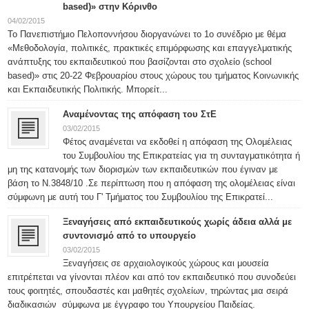
based)» στην Κόρινθο
04/02/2015
Το Πανεπιστήμιο Πελοποννήσου διοργανώνει το 1ο συνέδριο με θέμα
«Μεθοδολογία, πολιτικές, πρακτικές επιμόρφωσης και επαγγελματικής
ανάπτυξης του εκπαιδευτικού που βασίζονται στο σχολείο (school
based)» στις 20-22 Φεβρουαρίου στους χώρους του τμήματος Κοινωνικής
και Εκπαιδευτικής Πολιτικής. Μπορείτ...
Αναμένοντας της απόφαση του ΣτΕ
03/02/2015
Φέτος αναμένεται να εκδοθεί η απόφαση της Ολομέλειας
του Συμβουλίου της Επικρατείας για τη συνταγματικότητα ή
μη της κατανομής των διορισμών των εκπαιδευτικών που έγιναν με
βάση το Ν.3848/10 .Σε περίπτωση που η απόφαση της ολομέλειας είναι
σύμφωνη με αυτή του Γ' Τμήματος του Συμβουλίου της Επικρατεί...
Ξεναγήσεις από εκπαιδευτικούς χωρίς άδεια αλλά με
συντονισμό από το υπουργείο
03/02/2015
Ξεναγήσεις σε αρχαιολογικούς χώρους και μουσεία
επιτρέπεται να γίνονται πλέον και από τον εκπαιδευτικό που συνοδεύει
τους φοιτητές, σπουδαστές και μαθητές σχολείων, τηρώντας μια σειρά
διαδικασιών σύμφωνα με έγγραφο του Υπουργείου Παιδείας.