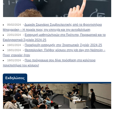
-
Δωρεάν Σεμινάριο Συμβουλευτικής από τα Φροντιστήρια
05/02/2024
Μπαχαράκη – Η πορεία προς την επιτυχία και την αυτοβελτίωση
-
Εισαγωγή μαθητών/τριών στα Πρότυπα, Πειραματικά και τα
22/01/2024
Εκκλησιαστικά Σχολεία 2024-25
-
Προκήρυξη εισαγωγής στις Στρατιωτικές Σχολές 2024-25
19/01/2024
-
Θεσσαλονίκη: Πλήθος κόσμου στην job day στη Νεάπολη –
18/01/2024
Ποιες εταιρείες ήταν
-
Ποιο πρόγραμμα σου δίνει πρόσβαση στα καλύτερα
18/01/2024
πανεπιστήμια του κόσμου!
Εκδηλώσεις