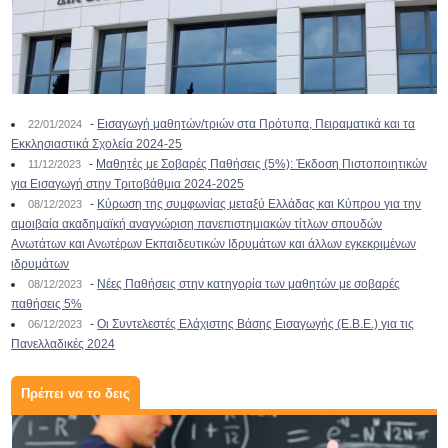
-
Εισαγωγή μαθητών/τριών στα Πρότυπα, Πειραματικά και τα
22/01/2024
Εκκλησιαστικά Σχολεία 2024-25
-
Μαθητές με Σοβαρές Παθήσεις (5%): Έκδοση Πιστοποιητικών
11/12/2023
για Εισαγωγή στην Τριτοβάθμια 2024-2025
-
Κύρωση της συμφωνίας μεταξύ Ελλάδας και Κύπρου για την
08/12/2023
αμοιβαία ακαδημαϊκή αναγνώριση πανεπιστημιακών τίτλων σπουδών
Ανωτάτων και Ανωτέρων Εκπαιδευτικών Ιδρυμάτων και άλλων εγκεκριμένων
ιδρυμάτων
-
Νέες Παθήσεις στην κατηγορία των μαθητών με σοβαρές
08/12/2023
παθήσεις 5%
-
Οι Συντελεστές Ελάχιστης Βάσης Εισαγωγής (Ε.Β.Ε.) για τις
06/12/2023
Πανελλαδικές 2024
Πρέπει να το δεις