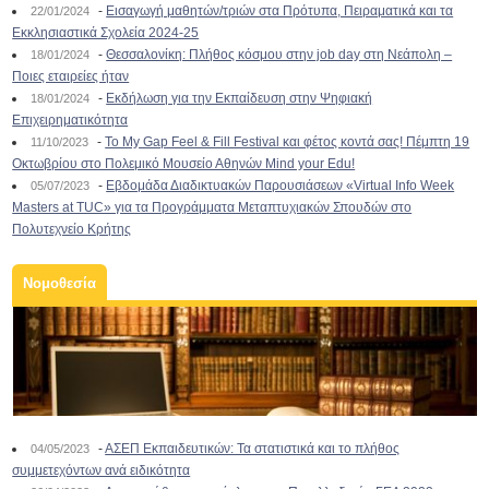
-
Εισαγωγή μαθητών/τριών στα Πρότυπα, Πειραματικά και τα
22/01/2024
Εκκλησιαστικά Σχολεία 2024-25
-
Θεσσαλονίκη: Πλήθος κόσμου στην job day στη Νεάπολη –
18/01/2024
Ποιες εταιρείες ήταν
-
Εκδήλωση για την Εκπαίδευση στην Ψηφιακή
18/01/2024
Επιχειρηματικότητα
-
To My Gap Feel & Fill Festival και φέτος κοντά σας! Πέμπτη 19
11/10/2023
Οκτωβρίου στο Πολεμικό Μουσείο Αθηνών Mind your Edu!
-
Εβδομάδα Διαδικτυακών Παρουσιάσεων «Virtual Info Week
05/07/2023
Masters at TUC» για τα Προγράμματα Μεταπτυχιακών Σπουδών στο
Πολυτεχνείο Κρήτης
Νομοθεσία
-
ΑΣΕΠ Εκπαιδευτικών: Τα στατιστικά και το πλήθος
04/05/2023
συμμετεχόντων ανά ειδικότητα