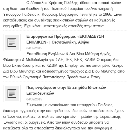
O δάσκαλος Χρήστος Πιλάλης, τίθεται και τυπικά πλέον
στη θέση του Διευθυντή του Πολιτικού Γραφείου του Αναπληρωτή
Υπουργού Παιδείας κ. Κουράκη. Βιογραφικό Γεννήθηκε το 1966. Είναι
εκπαιδευτικός και συντάκτης σκακιστικών στηλών σε καθημερινές
εφημερίδες. Έχει κάνει μεταπτυχιακές σπουδές στην στατισ...
Επιμορφωτικό Πρόγραμμα: «ΕΚΠΑΙΔΕΥΣΗ
ΕΝΗΛΙΚΩΝ» | Θεσσαλονίκη, Αθήνα
04/02/2015
Εκπαίδευση Ενηλίκων & Δια Βίου Μάθηση Αρχές,
Φιλοσοφία & Μεθοδολογία για ΣΔΕ, ΙΕΚ, ΚΕΚ, ΚΔΒΜ Ο τομέας Δια
Βίου Εκπαίδευσης και το ΚΔΒΜ της Employ, ως πιστοποιημένο Κέντρο
Δια Βίου Μάθησης και αδειοδοτημένος πάροχος Δια Βίου Μάθησης από
τον Εθνικό Οργανισμό Πιστοποίησης Προσόντων & Επαγ...
Πως εγγράφεσαι στην Επετηρίδα Ιδιωτικών
Εκπαιδευτικών
04/02/2015
Σύμφωνα με ανακοίνωση του υπουργείου Παιδείας,
δικαίωμα εγγραφής στην επετηρίδα των ιδιωτικών εκπαιδευτικών έχουν
οι Έλληνες πολίτες, οι πολίτες των κρατών – μελών της Ευρωπαϊκής
Ένωσης και οι ομογενείς. Από τον ίδιον σύνδεσμο μπορείτε να
κατεβάστε όλα τα απαραίτητα δικαιολογητικά για την εγγραφή σ...