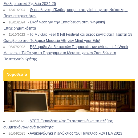
Εκκλησιαστικά Σχολεία 2024-25
-
Θεσσαλονίκη: Πλήθος κόσμου στην job day στη Νεάπολη –
18/01/2024
Ποιες εταιρείες ήταν
-
Εκδήλωση για την Εκπαίδευση στην Ψηφιακή
18/01/2024
Επιχειρηματικότητα
-
To My Gap Feel & Fill Festival και φέτος κοντά σας! Πέμπτη 19
11/10/2023
Οκτωβρίου στο Πολεμικό Μουσείο Αθηνών Mind your Edu!
-
Εβδομάδα Διαδικτυακών Παρουσιάσεων «Virtual Info Week
05/07/2023
Masters at TUC» για τα Προγράμματα Μεταπτυχιακών Σπουδών στο
Πολυτεχνείο Κρήτης
Νομοθεσία
-
ΑΣΕΠ Εκπαιδευτικών: Τα στατιστικά και το πλήθος
04/05/2023
συμμετεχόντων ανά ειδικότητα
-
Ανακοινώθηκε η εγκύκλιος των Πανελλαδικών ΓΕΛ 2023
26/04/2023