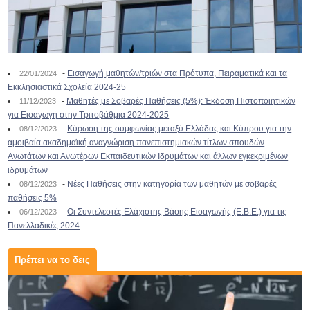
-
Εισαγωγή μαθητών/τριών στα Πρότυπα, Πειραματικά και τα
22/01/2024
Εκκλησιαστικά Σχολεία 2024-25
-
Μαθητές με Σοβαρές Παθήσεις (5%): Έκδοση Πιστοποιητικών
11/12/2023
για Εισαγωγή στην Τριτοβάθμια 2024-2025
-
Κύρωση της συμφωνίας μεταξύ Ελλάδας και Κύπρου για την
08/12/2023
αμοιβαία ακαδημαϊκή αναγνώριση πανεπιστημιακών τίτλων σπουδών
Ανωτάτων και Ανωτέρων Εκπαιδευτικών Ιδρυμάτων και άλλων εγκεκριμένων
ιδρυμάτων
-
Νέες Παθήσεις στην κατηγορία των μαθητών με σοβαρές
08/12/2023
παθήσεις 5%
-
Οι Συντελεστές Ελάχιστης Βάσης Εισαγωγής (Ε.Β.Ε.) για τις
06/12/2023
Πανελλαδικές 2024
Πρέπει να το δεις