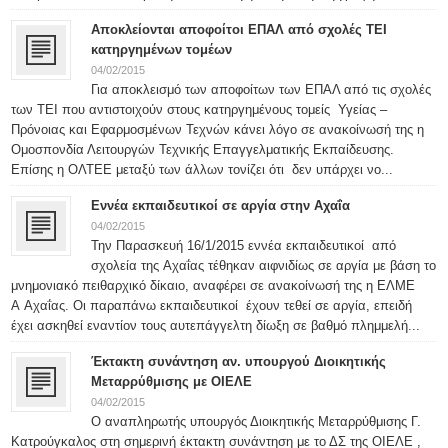
Αποκλείονται αποφοίτοι ΕΠΑΛ από σχολές ΤΕΙ
κατηργημένων τομέων
04/02/2015
Για αποκλεισμό των αποφοίτων των ΕΠΑΛ από τις σχολές
των ΤΕΙ που αντιστοιχούν στους κατηργημένους τομείς Υγείας –
Πρόνοιας και Εφαρμοσμένων Τεχνών κάνει λόγο σε ανακοίνωσή της η
Ομοσπονδία Λειτουργών Τεχνικής Επαγγελματικής Εκπαίδευσης.
Επίσης η ΟΛΤΕΕ μεταξύ των άλλων τονίζει ότι δεν υπάρχει νο...
Εννέα εκπαιδευτικοί σε αργία στην Αχαΐα
04/02/2015
Την Παρασκευή 16/1/2015 εννέα εκπαιδευτικοί από
σχολεία της Αχαΐας τέθηκαν αιφνιδίως σε αργία με βάση το
μνημονιακό πειθαρχικό δίκαιο, αναφέρει σε ανακοίνωσή της η ΕΛΜΕ
Α Αχαΐας. Οι παραπάνω εκπαιδευτικοί έχουν τεθεί σε αργία, επειδή
έχει ασκηθεί εναντίον τους αυτεπάγγελτη δίωξη σε βαθμό πλημμελή...
Έκτακτη συνάντηση αν. υπουργού Διοικητικής
Μεταρρύθμισης με ΟΙΕΛΕ
04/02/2015
Ο αναπληρωτής υπουργός Διοικητικής Μεταρρύθμισης Γ.
Κατρούγκαλος στη σημερινή έκτακτη συνάντηση με το ΔΣ της ΟΙΕΛΕ ,