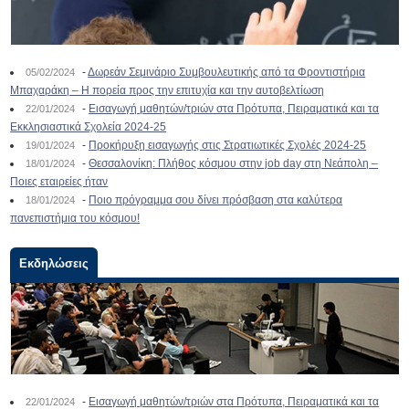
-
Δωρεάν Σεμινάριο Συμβουλευτικής από τα Φροντιστήρια
05/02/2024
Μπαχαράκη – Η πορεία προς την επιτυχία και την αυτοβελτίωση
-
Εισαγωγή μαθητών/τριών στα Πρότυπα, Πειραματικά και τα
22/01/2024
Εκκλησιαστικά Σχολεία 2024-25
-
Προκήρυξη εισαγωγής στις Στρατιωτικές Σχολές 2024-25
19/01/2024
-
Θεσσαλονίκη: Πλήθος κόσμου στην job day στη Νεάπολη –
18/01/2024
Ποιες εταιρείες ήταν
-
Ποιο πρόγραμμα σου δίνει πρόσβαση στα καλύτερα
18/01/2024
πανεπιστήμια του κόσμου!
Εκδηλώσεις
-
Εισαγωγή μαθητών/τριών στα Πρότυπα, Πειραματικά και τα
22/01/2024