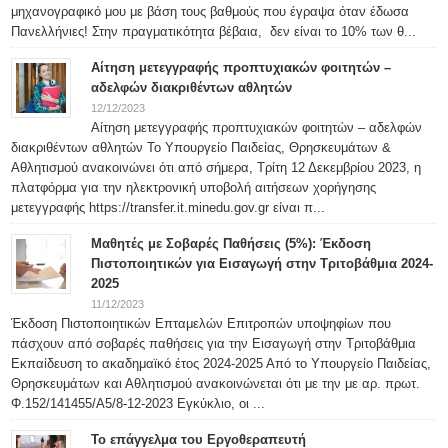
μηχανογραφικό μου με βάση τους βαθμούς που έγραψα όταν έδωσα
Πανελλήνιες! Στην πραγματικότητα βέβαια, δεν είναι το 10% των θ...
Αίτηση μετεγγραφής προπτυχιακών φοιτητών –
αδελφών διακριθέντων αθλητών
12/12/2023
Αίτηση μετεγγραφής προπτυχιακών φοιτητών – αδελφών
διακριθέντων αθλητών Το Υπουργείο Παιδείας, Θρησκευμάτων &
Αθλητισμού ανακοινώνει ότι από σήμερα, Τρίτη 12 Δεκεμβρίου 2023, η
πλατφόρμα για την ηλεκτρονική υποβολή αιτήσεων χορήγησης
μετεγγραφής https://transfer.it.minedu.gov.gr είναι π...
Μαθητές με Σοβαρές Παθήσεις (5%): Έκδοση
Πιστοποιητικών για Εισαγωγή στην Τριτοβάθμια 2024-
2025
11/12/2023
Έκδοση Πιστοποιητικών Επταμελών Επιτροπών υποψηφίων που
πάσχουν από σοβαρές παθήσεις για την Εισαγωγή στην Τριτοβάθμια
Εκπαίδευση το ακαδημαϊκό έτος 2024-2025 Από το Υπουργείο Παιδείας,
Θρησκευμάτων και Αθλητισμού ανακοινώνεται ότι με την με αρ. πρωτ.
Φ.152/141455/Α5/8-12-2023 Εγκύκλιο, οι ...
Το επάγγελμα του Εργοθεραπευτή