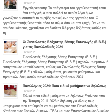
08/12/2023
Εργοθεραπευτής Το επάγγελμα του εργοθεραπευτή είναι
ένα επάγγελμα που πολλοί το ακούν λίγοι όμως
γνωρίζουν ουσιαστικά το ακριβές αντικείμενο της εργασίας του. Ο
εργοθεραπευτής θεραπεύει τόσο το σώμα όσο και την ψυχή. Για να το
ασκήσει κάποιος, χρειάζεται να διαθέτει διάφορες δεξιότητες καθώς και
τη...
Οι Συντελεστές Ελάχιστης Βάσης Εισαγωγής (Ε.Β.Ε.)
για τις Πανελλαδικές 2024
06/12/2023
Συντελεστές Ελάχιστης Βάσης Εισαγωγής (Ε.Β.Ε.)
Συντελεστές Ελάχιστης Βάσης Εισαγωγής (Ε.Β.Ε.) σχολών, τμημάτων ή
εισαγωγικών κατευθύνσεων, καθώς και Συντελεστές Ελάχιστης Βάσης
Εισαγωγής (Ε.Β.Ε.) ειδικών μαθημάτων, μουσικών μαθημάτων και
πρακτικών δοκιμασιών πανελλαδικών εξετάσεων 2024. ...
Πανελλήνιες 2024: Ποια ειδικά μαθήματα να δηλώσω;
06/12/2023
Τελικά ποια ειδικά μαθήματα να δηλώσω; Ξεκίνησε από
την Τετάρτη 29-11-2023 η δήλωση για όλους τους
υποψηφίους που επιθυμούν να συμμετάσχουν στις Πανελλαδικές
εξετάσεις των Γενικών Λυκείων (ΓΕΛ) και των Επαγγελματικών Λυκείων