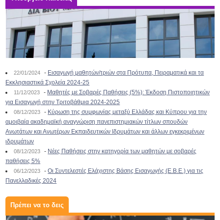
-
Εισαγωγή μαθητών/τριών στα Πρότυπα, Πειραματικά και τα
22/01/2024
Εκκλησιαστικά Σχολεία 2024-25
-
Μαθητές με Σοβαρές Παθήσεις (5%): Έκδοση Πιστοποιητικών
11/12/2023
για Εισαγωγή στην Τριτοβάθμια 2024-2025
-
Κύρωση της συμφωνίας μεταξύ Ελλάδας και Κύπρου για την
08/12/2023
αμοιβαία ακαδημαϊκή αναγνώριση πανεπιστημιακών τίτλων σπουδών
Ανωτάτων και Ανωτέρων Εκπαιδευτικών Ιδρυμάτων και άλλων εγκεκριμένων
ιδρυμάτων
-
Νέες Παθήσεις στην κατηγορία των μαθητών με σοβαρές
08/12/2023
παθήσεις 5%
-
Οι Συντελεστές Ελάχιστης Βάσης Εισαγωγής (Ε.Β.Ε.) για τις
06/12/2023
Πανελλαδικές 2024
Πρέπει να το δεις