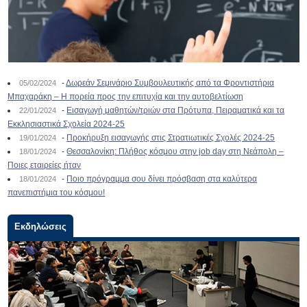
-
Δωρεάν Σεμινάριο Συμβουλευτικής από τα Φροντιστήρια
05/02/2024
Μπαχαράκη – Η πορεία προς την επιτυχία και την αυτοβελτίωση
-
Εισαγωγή μαθητών/τριών στα Πρότυπα, Πειραματικά και τα
22/01/2024
Εκκλησιαστικά Σχολεία 2024-25
-
Προκήρυξη εισαγωγής στις Στρατιωτικές Σχολές 2024-25
19/01/2024
-
Θεσσαλονίκη: Πλήθος κόσμου στην job day στη Νεάπολη –
18/01/2024
Ποιες εταιρείες ήταν
-
Ποιο πρόγραμμα σου δίνει πρόσβαση στα καλύτερα
18/01/2024
πανεπιστήμια του κόσμου!
Εκδηλώσεις