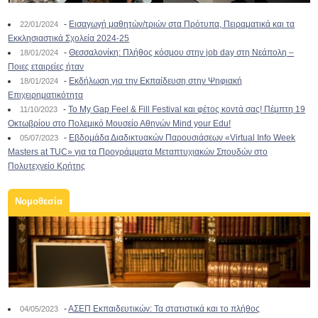
-
Εισαγωγή μαθητών/τριών στα Πρότυπα, Πειραματικά και τα
22/01/2024
Εκκλησιαστικά Σχολεία 2024-25
-
Θεσσαλονίκη: Πλήθος κόσμου στην job day στη Νεάπολη –
18/01/2024
Ποιες εταιρείες ήταν
-
Εκδήλωση για την Εκπαίδευση στην Ψηφιακή
18/01/2024
Επιχειρηματικότητα
-
To My Gap Feel & Fill Festival και φέτος κοντά σας! Πέμπτη 19
11/10/2023
Οκτωβρίου στο Πολεμικό Μουσείο Αθηνών Mind your Edu!
-
Εβδομάδα Διαδικτυακών Παρουσιάσεων «Virtual Info Week
05/07/2023
Masters at TUC» για τα Προγράμματα Μεταπτυχιακών Σπουδών στο
Πολυτεχνείο Κρήτης
Νομοθεσία
-
ΑΣΕΠ Εκπαιδευτικών: Τα στατιστικά και το πλήθος
04/05/2023