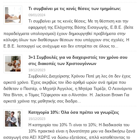
Τι συμβαίνει με τις κενές θέσεις των τμημάτων;
09/01/2024
Τι συμβαίνει με τις κενές θέσεις; Με τη θέσπιση και την
εφαρμογή της Ελάχιστης Βάσης Εισαγωγής, Ε.Β.Ε. (δείτε
παραδείγματα υπολογισμού) έχουν δημιουργηθεί προβλήματα στην
κάλυψη όλων των διαθέσιμων θέσεων που υπάρχουν στις σχολές. Η
Ε.Β.Ε. λειτουργεί ως ανάχωμα και δεν επιτρέπει σε όλους το...
3+1 Συμβουλές για να διαχειριστείς τον χρόνο σου
στις διακοπές των Χριστουγέννων
18/12/2023
Συμβουλές Διαχείρισης Χρόνου Ποτέ μη λες ότι δεν έχεις
αρκετό χρόνο. Έχεις ακριβώς τον ίδιο αριθμό ωρών ανά ημέρα που
διέθεταν ο Παστέρ, ο Μιχαήλ Άγγελος, η Μητέρα Τερέζα, Ο Λεονάρντο
Ντα Βίντσι, ο Τόμας Τζέφερσον και ο Αϊνστάιν. H. Jackson Brown Για
αρκετά χρόνια της μαθητικής σας διαδρο...
Κατηγορία 10%: Όλα όσα πρέπει να γνωρίζεις
15/12/2023
Η κατηγορία του 10% Τι είναι το 10%; Η διαδικασία του
10% πρακτικά είναι η δυνατότητα μου να διεκδικήσω ξανά
εισαγωγή στα ΑΕΙ ΧΩΡΙΣ να δώσω εξετάσεις, απλά καταθέτοντας το