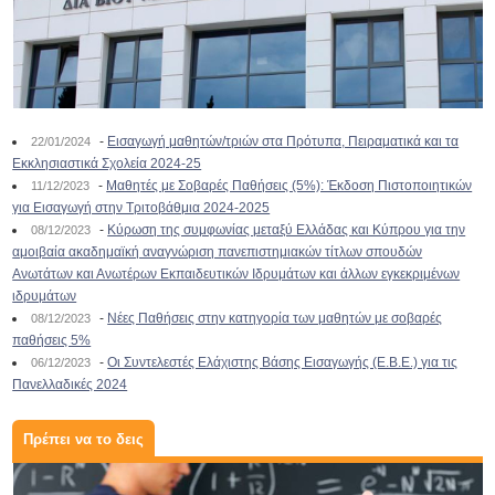
-
Εισαγωγή μαθητών/τριών στα Πρότυπα, Πειραματικά και τα
22/01/2024
Εκκλησιαστικά Σχολεία 2024-25
-
Μαθητές με Σοβαρές Παθήσεις (5%): Έκδοση Πιστοποιητικών
11/12/2023
για Εισαγωγή στην Τριτοβάθμια 2024-2025
-
Κύρωση της συμφωνίας μεταξύ Ελλάδας και Κύπρου για την
08/12/2023
αμοιβαία ακαδημαϊκή αναγνώριση πανεπιστημιακών τίτλων σπουδών
Ανωτάτων και Ανωτέρων Εκπαιδευτικών Ιδρυμάτων και άλλων εγκεκριμένων
ιδρυμάτων
-
Νέες Παθήσεις στην κατηγορία των μαθητών με σοβαρές
08/12/2023
παθήσεις 5%
-
Οι Συντελεστές Ελάχιστης Βάσης Εισαγωγής (Ε.Β.Ε.) για τις
06/12/2023
Πανελλαδικές 2024
Πρέπει να το δεις