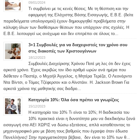
09/01/2024
Τι συμβαίνει με τις κενές θέσεις; Με τη θέσπιση και την
εφαρμογή της Ελάχιστης Βάσης Εισαγωγής, Ε.Β.Ε. (δείτε
παραδείγματα υπολογισμού) έχουν δημιουργηθεί προβλήματα στην
κάλυψη όλων των διαθέσιμων θέσεων που υπάρχουν στις σχολές. Η
Ε.Β.Ε. λειτουργεί ως ανάχωμα και δεν επιτρέπει σε όλους το...
3+1 Συμβουλές για να διαχειριστείς τον χρόνο σου
στις διακοπές των Χριστουγέννων
18/12/2023
Συμβουλές Διαχείρισης Χρόνου Ποτέ μη λες ότι δεν έχεις
αρκετό χρόνο. Έχεις ακριβώς τον ίδιο αριθμό ωρών ανά ημέρα που
διέθεταν ο Παστέρ, ο Μιχαήλ Άγγελος, η Μητέρα Τερέζα, Ο Λεονάρντο
Ντα Βίντσι, ο Τόμας Τζέφερσον και ο Αϊνστάιν. H. Jackson Brown Για
αρκετά χρόνια της μαθητικής σας διαδρο...
Κατηγορία 10%: Όλα όσα πρέπει να γνωρίζεις
15/12/2023
Η κατηγορία του 10% Τι είναι το 10%; Η διαδικασία του
10% πρακτικά είναι η δυνατότητα μου να διεκδικήσω ξανά
εισαγωγή στα ΑΕΙ ΧΩΡΙΣ να δώσω εξετάσεις, απλά καταθέτοντας το
μηχανογραφικό μου με βάση τους βαθμούς που έγραψα όταν έδωσα
Πανελλήνιες! Στην πραγματικότητα βέβαια, δεν είναι το 10% των θ...