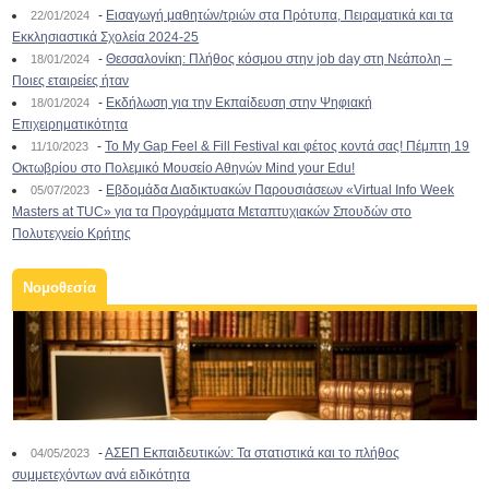
-
Εισαγωγή μαθητών/τριών στα Πρότυπα, Πειραματικά και τα
22/01/2024
Εκκλησιαστικά Σχολεία 2024-25
-
Θεσσαλονίκη: Πλήθος κόσμου στην job day στη Νεάπολη –
18/01/2024
Ποιες εταιρείες ήταν
-
Εκδήλωση για την Εκπαίδευση στην Ψηφιακή
18/01/2024
Επιχειρηματικότητα
-
To My Gap Feel & Fill Festival και φέτος κοντά σας! Πέμπτη 19
11/10/2023
Οκτωβρίου στο Πολεμικό Μουσείο Αθηνών Mind your Edu!
-
Εβδομάδα Διαδικτυακών Παρουσιάσεων «Virtual Info Week
05/07/2023
Masters at TUC» για τα Προγράμματα Μεταπτυχιακών Σπουδών στο
Πολυτεχνείο Κρήτης
Νομοθεσία
-
ΑΣΕΠ Εκπαιδευτικών: Τα στατιστικά και το πλήθος
04/05/2023
συμμετεχόντων ανά ειδικότητα