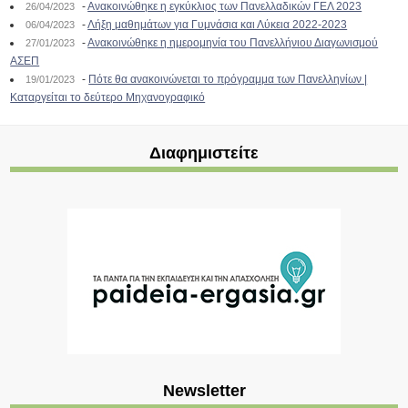
-
Ανακοινώθηκε η εγκύκλιος των Πανελλαδικών ΓΕΛ 2023
26/04/2023
-
Λήξη μαθημάτων για Γυμνάσια και Λύκεια 2022-2023
06/04/2023
-
Ανακοινώθηκε η ημερομηνία του Πανελλήνιου Διαγωνισμού
27/01/2023
ΑΣΕΠ
-
Πότε θα ανακοινώνεται το πρόγραμμα των Πανελληνίων |
19/01/2023
Καταργείται το δεύτερο Μηχανογραφικό
Διαφημιστείτε
Newsletter