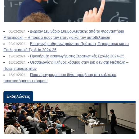
-
Δωρεάν Σεμινάριο Συμβουλευτικής από τα Φροντιστήρια
05/02/2024
Μπαχαράκη – Η πορεία προς την επιτυχία και την αυτοβελτίωση
-
Εισαγωγή μαθητών/τριών στα Πρότυπα, Πειραματικά και τα
22/01/2024
Εκκλησιαστικά Σχολεία 2024-25
-
Προκήρυξη εισαγωγής στις Στρατιωτικές Σχολές 2024-25
19/01/2024
-
Θεσσαλονίκη: Πλήθος κόσμου στην job day στη Νεάπολη –
18/01/2024
Ποιες εταιρείες ήταν
-
Ποιο πρόγραμμα σου δίνει πρόσβαση στα καλύτερα
18/01/2024
πανεπιστήμια του κόσμου!
Εκδηλώσεις