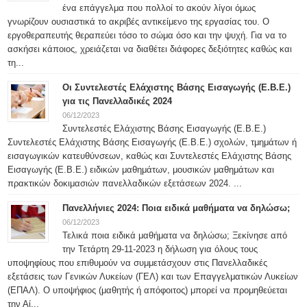
ένα επάγγελμα που πολλοί το ακούν λίγοι όμως
γνωρίζουν ουσιαστικά το ακριβές αντικείμενο της εργασίας του. Ο
εργοθεραπευτής θεραπεύει τόσο το σώμα όσο και την ψυχή. Για να το
ασκήσει κάποιος, χρειάζεται να διαθέτει διάφορες δεξιότητες καθώς και
τη...
Οι Συντελεστές Ελάχιστης Βάσης Εισαγωγής (Ε.Β.Ε.)
για τις Πανελλαδικές 2024
06/12/2023
Συντελεστές Ελάχιστης Βάσης Εισαγωγής (Ε.Β.Ε.)
Συντελεστές Ελάχιστης Βάσης Εισαγωγής (Ε.Β.Ε.) σχολών, τμημάτων ή
εισαγωγικών κατευθύνσεων, καθώς και Συντελεστές Ελάχιστης Βάσης
Εισαγωγής (Ε.Β.Ε.) ειδικών μαθημάτων, μουσικών μαθημάτων και
πρακτικών δοκιμασιών πανελλαδικών εξετάσεων 2024. ...
Πανελλήνιες 2024: Ποια ειδικά μαθήματα να δηλώσω;
06/12/2023
Τελικά ποια ειδικά μαθήματα να δηλώσω; Ξεκίνησε από
την Τετάρτη 29-11-2023 η δήλωση για όλους τους
υποψηφίους που επιθυμούν να συμμετάσχουν στις Πανελλαδικές
εξετάσεις των Γενικών Λυκείων (ΓΕΛ) και των Επαγγελματικών Λυκείων
(ΕΠΑΛ). Ο υποψήφιος (μαθητής ή απόφοιτος) μπορεί να προμηθεύεται
την Αί...