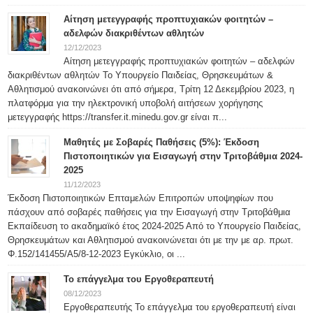
Αίτηση μετεγγραφής προπτυχιακών φοιτητών –
αδελφών διακριθέντων αθλητών
12/12/2023
Αίτηση μετεγγραφής προπτυχιακών φοιτητών – αδελφών
διακριθέντων αθλητών Το Υπουργείο Παιδείας, Θρησκευμάτων &
Αθλητισμού ανακοινώνει ότι από σήμερα, Τρίτη 12 Δεκεμβρίου 2023, η
πλατφόρμα για την ηλεκτρονική υποβολή αιτήσεων χορήγησης
μετεγγραφής https://transfer.it.minedu.gov.gr είναι π...
Μαθητές με Σοβαρές Παθήσεις (5%): Έκδοση
Πιστοποιητικών για Εισαγωγή στην Τριτοβάθμια 2024-
2025
11/12/2023
Έκδοση Πιστοποιητικών Επταμελών Επιτροπών υποψηφίων που
πάσχουν από σοβαρές παθήσεις για την Εισαγωγή στην Τριτοβάθμια
Εκπαίδευση το ακαδημαϊκό έτος 2024-2025 Από το Υπουργείο Παιδείας,
Θρησκευμάτων και Αθλητισμού ανακοινώνεται ότι με την με αρ. πρωτ.
Φ.152/141455/Α5/8-12-2023 Εγκύκλιο, οι ...
Το επάγγελμα του Εργοθεραπευτή
08/12/2023
Εργοθεραπευτής Το επάγγελμα του εργοθεραπευτή είναι