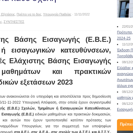
 Εξετάσεις
,
Πρέπει να το δεις
,
Υπουργείο Παιδείας
· 11/11/2022
ες
,
ΣΥΝΤΛΕΣΤΕΣ
22/01/
Πρότυπα, 
της Βάσης Εισαγωγής (Ε.Β.Ε.)
2024-25
11/12/
ή εισαγωγικών κατευθύνσεων,
Έκδοση Πι
Τριτοβάθ
τές Ελάχιστης Βάσης Εισαγωγής
08/12/
Ελλάδας κ
ν μαθημάτων και πρακτικών
αναγνώρι
Ανωτάτων 
ικών εξετάσεων 2023
άλλων εγ
08/12/
ων ανακοινώνεται ότι υπεγράφη και αποστέλλεται προς δημοσίευση
μαθητών 
5/11-11-2022 Υπουργική Απόφαση, στην οποία έχουν συγκεντρωθεί
06/12/
γής (Ε.Β.Ε.) Σχολών, Τμημάτων ή Εισαγωγικών Κατευθύνσεων
,
Εισαγωγής
 Εισαγωγής (Ε.Β.Ε.)
ειδικών μαθημάτων και πρακτικών δοκιμασιών,
 και αυτών που έχουν τροποποιηθεί κατόπιν πρότασης των
Πρέπει
υναρμόδιων Υπουργείων, για την συμμετοχή των υποψηφίων
 εισαγωγή
στα Α.Ε.Ι., στις Α.Ε.Α., στις σχολές των Α.Σ.Ε.Ι. και Α.Σ.Σ.Υ.,