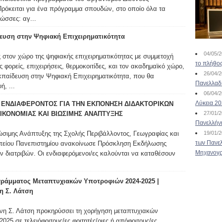
Πρόκειται για ένα πρόγραμμα σπουδών, στο οποίο όλα τα
ώσσες: αγ...
ευση στην Ψηφιακή Επιχειρηματικότητα
04/05/
 στον χώρο της ψηφιακής επιχειρηματικότητας με συμμετοχή
το πλήθος
ορείς, επιχειρήσεις, θερμοκοιτίδες, και τον ακαδημαϊκό χώρο,
26/04/
Εκπαίδευση στην Ψηφιακή Επιχειρηματικότητα, που θα
Πανελλαδ
, ...
06/04/
Λύκεια 2
ΕΝΔΙΑΦΕΡΟΝΤΟΣ ΓΙΑ ΤΗΝ ΕΚΠΟΝΗΣΗ ΔΙΔΑΚΤΟΡΙΚΩΝ
ΙΚΟΝΟΜΙΑΣ ΚΑΙ ΒΙΩΣΙΜΗΣ ΑΝΑΠΤΥΞΗΣ
27/01/
Πανελλήν
ώσιμης Ανάπτυξης της Σχολής Περιβάλλοντος, Γεωγραφίας και
19/01/
των Πανελ
πείου Πανεπιστημίου ανακοίνωσε Πρόσκληση Εκδήλωσης
Μηχανογρ
ν διατριβών. Οι ενδιαφερόμενοι/ες καλούνται να καταθέσουν
ράμματος Μεταπτυχιακών Υποτροφιών 2024-2025 |
η Σ. Λάτση
νη Σ. Λάτση προκηρύσσει τη χορήγηση μεταπτυχιακών
025 σε τελειόφοιτους/ες φοιτητές/ριες ή απόφοιτους/ες