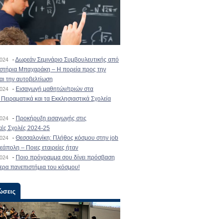
-
Δωρεάν Σεμινάριο Συμβουλευτικής από
2024
ιστήρια Μπαχαράκη – Η πορεία προς την
και την αυτοβελτίωση
-
Εισαγωγή μαθητών/τριών στα
2024
Πειραματικά και τα Εκκλησιαστικά Σχολεία
-
Προκήρυξη εισαγωγής στις
2024
κές Σχολές 2024-25
-
Θεσσαλονίκη: Πλήθος κόσμου στην job
2024
εάπολη – Ποιες εταιρείες ήταν
-
Ποιο πρόγραμμα σου δίνει πρόσβαση
2024
ερα πανεπιστήμια του κόσμου!
ώσεις