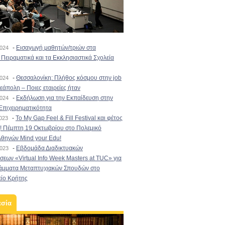
-
Εισαγωγή μαθητών/τριών στα
2024
Πειραματικά και τα Εκκλησιαστικά Σχολεία
-
Θεσσαλονίκη: Πλήθος κόσμου στην job
2024
εάπολη – Ποιες εταιρείες ήταν
-
Εκδήλωση για την Εκπαίδευση στην
2024
Επιχειρηματικότητα
-
To My Gap Feel & Fill Festival και φέτος
2023
! Πέμπτη 19 Οκτωβρίου στο Πολεμικό
Αθηνών Mind your Edu!
-
Εβδομάδα Διαδικτυακών
2023
εων «Virtual Info Week Masters at TUC» για
άμματα Μεταπτυχιακών Σπουδών στο
είο Κρήτης
εσία