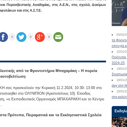
και Πυροσβεστικής Ακαδημίας, στις Α.Ε.Ν., στις σχολές Δοκίμων
φυλάκων και στις Α.Σ.Τ.Ε.
05/02/
0
0
0
τα Φροντ
επιτυχία 
22/01/
Πρότυπα, 
2024-25
19/01/
λευτικής από τα Φροντιστήρια Μπαχαράκη – Η πορεία
Στρατιωτι
ν αυτοβελτίωση
18/01/
day στη Ν
 σας προσκαλούν την Κυριακή 11.2.2024, 10:30- 13:00 στο
18/01/
ατοποιηθεί στο ΟΛΥΜΠΙΟΝ (Αριστοτέλους 10). Είσοδος
στα καλύτ
ωση, «ο Εκπαιδευτικός Οργανισμός ΜΠΑΧΑΡΑΚΗ και το Κέντρο
..
Εκδηλ
τα Πρότυπα, Πειραματικά και τα Εκκλησιαστικά Σχολεία