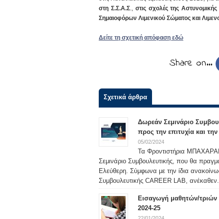
στη Σ.Σ.Α.Σ
.,
στις σχολές της Αστυνομικής 
Σημαιοφόρων Λιμενικού Σώματος και Λιμενο
Δείτε τη σχετική απόφαση εδώ
Share on…
Σχετικά άρθρα
Δωρεάν Σεμινάριο Συμβου
προς την επιτυχία και τη
05/02/2024
Τα Φροντιστήρια ΜΠΑΧΑΡΑΚΗ
Σεμινάριο Συμβουλευτικής, που θα πραγμ
Ελεύθερη. Σύμφωνα με την ίδια ανακοίν
Συμβουλευτικής CAREER LAB, ανέκαθεν.
Εισαγωγή μαθητών/τριών σ
2024-25
22/01/2024