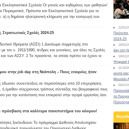
α Εκκλησιαστικά Σχολεία Οι γονείς και κηδεμόνες των μαθητών/
α Πειραματικά, Πρότυπα και Εκκλησιαστικά Σχολεία για το
ι: α) η δημόσια ηλεκτρονική κλήρωση για την εισαγωγή των
22/01/
 Στρατιωτικές Σχολές 2024-25
Πρότυπα, 
2024-25
ευτικά Ιδρύματα (ΑΣΕΙ) 1.Δικαίωμα συμμετοχής στο
18/01/
ε τον ν. 1911/1990, άνδρες και γυναίκες, για όλες τις Σχολές
day στη Ν
και των ΑΣΣΥ. 2.Τα προσόντα, τα οποία πρέπει να έχουν οι
18/01/
Ψηφιακή 
11/10/
ου στην job day στη Νεάπολη – Ποιες εταιρείες ήταν
κοντά σας
Μουσείο 
 έδωσαν συνεντεύξεις σε περισσότερες από 10 επιχειρήσεις
05/07/
ς, ή έμαθαν σύγχρονους τρόπους σύνταξης του βιογραφικού τους
Παρουσιάσ
όσο για την κατάσταση που επικρατεί στην αγορά εργασίας όσο
τα Προγρ
Πολυτεχν
ι πρόσβαση στα καλύτερα πανεπιστήμια του κόσμου!
Νομοθ
νατότητες ξεκλειδώνει Το πρόγραμμα Διεθνούς Απολυτηρίου
κπαιδευτικά προγράμματα του Οργανισμού Διεθνούς