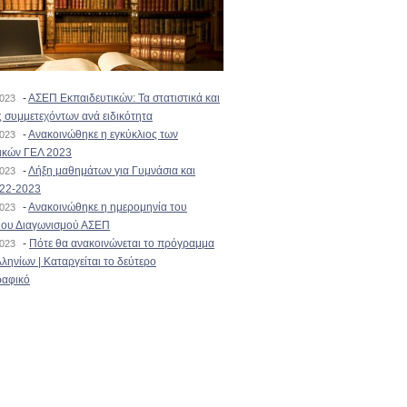
-
ΑΣΕΠ Εκπαιδευτικών: Τα στατιστικά και
2023
 συμμετεχόντων ανά ειδικότητα
-
Ανακοινώθηκε η εγκύκλιος των
2023
ικών ΓΕΛ 2023
-
Λήξη μαθημάτων για Γυμνάσια και
2023
022-2023
-
Ανακοινώθηκε η ημερομηνία του
2023
ιου Διαγωνισμού ΑΣΕΠ
-
Πότε θα ανακοινώνεται το πρόγραμμα
2023
ληνίων | Καταργείται το δεύτερο
αφικό