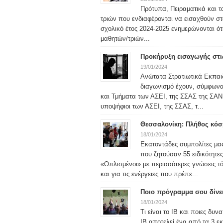
Πρότυπα, Πειραματικά και τ
τριών που ενδιαφέρονται να εισαχθούν στ
σχολικό έτος 2024-2025 ενημερώνονται ότ
μαθητών/τριών...
Προκήρυξη εισαγωγής στις
19/01/2024
Ανώτατα Στρατιωτικά Εκπαιδ
διαγωνισμό έχουν, σύμφωνα μ
και Τμήματα των ΑΣΕΙ, της ΣΣΑΣ της ΣΑΝ 
υποψήφιοι των ΑΣΕΙ, της ΣΣΑΣ, τ...
Θεσσαλονίκη: Πλήθος κόσμ
18/01/2024
Εκατοντάδες συμπολίτες μας
που ζητούσαν 55 ειδικότητε
«Οπλισμένοι» με περισσότερες γνώσεις τ
και για τις ενέργειες που πρέπε...
Ποιο πρόγραμμα σου δίνε
18/01/2024
Τι είναι το IB και ποιες δυ
IB αποτελεί ένα από τα 3 ε