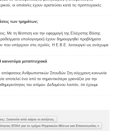
ικού, οι οποίοι/ες έχουν αριστεύσει κατά τις προπτυχιακές
 θέσεις των τμημάτων;
έσεις; Με τη θέσπιση και την εφαρμογή της Ελάχιστης Βάσης
παραδείγματα υπολογισμού) έχουν δημιουργηθεί προβλήματα
ν που υπάρχουν στις σχολές. Η Ε.Β.Ε. λειτουργεί ως ανάχωμα
4 καινοτόμα μεταπτυχιακά
α απόφοιτους Ανθρωπιστικών Σπουδών Στη σύγχρονη κοινωνία
γία αποτελεί ένα από τα σημαντικότερα γρανάζια για την
θημερινότητας του ατόμου. Δεδομένου λοιπόν, ότι έχουμε
ις: Ξεκινούν από αύριο οι αιτήσεις
ρύτητας ΕΠΑΛ για το τμήμα Ψηφιακών Μέσων και Επικοινωνίας »