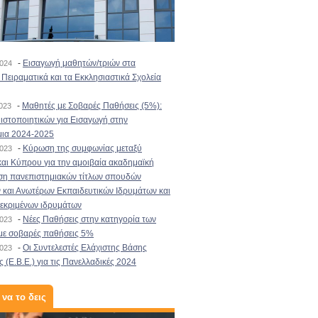
-
Εισαγωγή μαθητών/τριών στα
2024
Πειραματικά και τα Εκκλησιαστικά Σχολεία
-
Μαθητές με Σοβαρές Παθήσεις (5%):
2023
στοποιητικών για Εισαγωγή στην
μια 2024-2025
-
Κύρωση της συμφωνίας μεταξύ
2023
αι Κύπρου για την αμοιβαία ακαδημαϊκή
ση πανεπιστημιακών τίτλων σπουδών
και Ανωτέρων Εκπαιδευτικών Ιδρυμάτων και
κεκριμένων ιδρυμάτων
-
Νέες Παθήσεις στην κατηγορία των
2023
με σοβαρές παθήσεις 5%
-
Οι Συντελεστές Ελάχιστης Βάσης
2023
 (Ε.Β.Ε.) για τις Πανελλαδικές 2024
 να το δεις