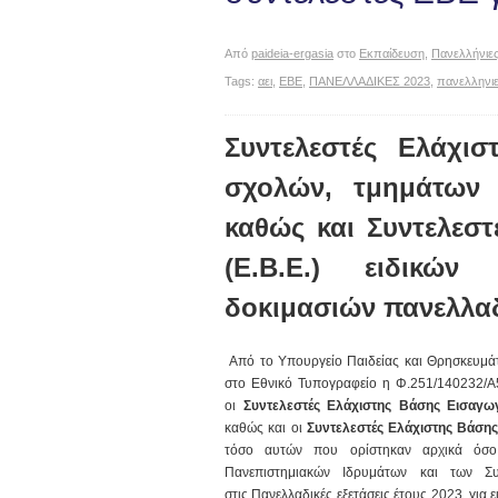
Από
paideia-ergasia
στο
Εκπαίδευση
,
Πανελλήνιες
Tags:
αει
,
ΕΒΕ
,
ΠΑΝΕΛΛΑΔΙΚΕΣ 2023
,
πανελληνι
Συντελεστές Ελάχισ
σχολών, τμημάτων 
καθώς και Συντελεσ
(Ε.Β.Ε.) ειδικώ
δοκιμασιών πανελλαδ
Από το Υπουργείο Παιδείας και Θρησκευμάτ
στο Εθνικό Τυπογραφείο η Φ.251/140232/A
οι
Συντελεστές Ελάχιστης Βάσης Εισαγω
καθώς και οι
Συντελεστές Ελάχιστης Βάσης
τόσο αυτών που ορίστηκαν αρχικά όσο
Πανεπιστημιακών Ιδρυμάτων και των Σ
στις Πανελλαδικές εξετάσεις έτους 2023, για