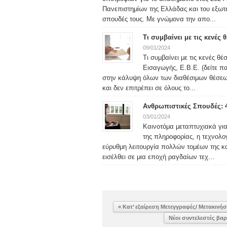
Πανεπιστημίων της Ελλάδας και του εξωτερ
σπουδές τους. Με γνώμονα την απο...
Τι συμβαίνει με τις κενές
09/01/2024
Τι συμβαίνει με τις κενές θ
Εισαγωγής, Ε.Β.Ε. (δείτε 
στην κάλυψη όλων των διαθέσιμων θέσεω
και δεν επιτρέπει σε όλους το...
Ανθρωπιστικές Σπουδές: 
03/01/2024
Καινοτόμα μεταπτυχιακά γι
της πληροφορίας, η τεχνολο
εύρυθμη λειτουργία πολλών τομέων της κα
εισέλθει σε μια εποχή ραγδαίων τεχ...
« Κατ’ εξαίρεση Μετεγγραφές/ Μετακινήσε
Νέοι συντελεστές βα