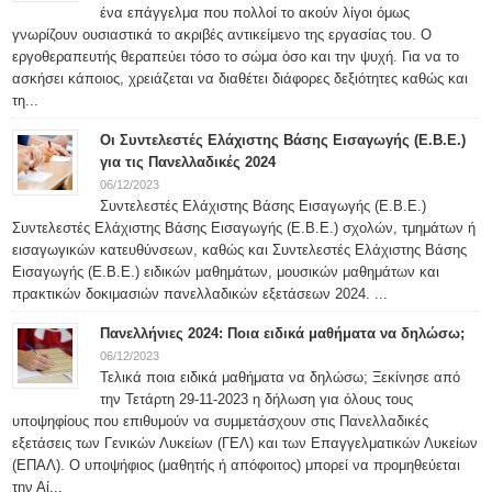
ένα επάγγελμα που πολλοί το ακούν λίγοι όμως
γνωρίζουν ουσιαστικά το ακριβές αντικείμενο της εργασίας του. Ο
εργοθεραπευτής θεραπεύει τόσο το σώμα όσο και την ψυχή. Για να το
ασκήσει κάποιος, χρειάζεται να διαθέτει διάφορες δεξιότητες καθώς και
τη...
Οι Συντελεστές Ελάχιστης Βάσης Εισαγωγής (Ε.Β.Ε.)
για τις Πανελλαδικές 2024
06/12/2023
Συντελεστές Ελάχιστης Βάσης Εισαγωγής (Ε.Β.Ε.)
Συντελεστές Ελάχιστης Βάσης Εισαγωγής (Ε.Β.Ε.) σχολών, τμημάτων ή
εισαγωγικών κατευθύνσεων, καθώς και Συντελεστές Ελάχιστης Βάσης
Εισαγωγής (Ε.Β.Ε.) ειδικών μαθημάτων, μουσικών μαθημάτων και
πρακτικών δοκιμασιών πανελλαδικών εξετάσεων 2024. ...
Πανελλήνιες 2024: Ποια ειδικά μαθήματα να δηλώσω;
06/12/2023
Τελικά ποια ειδικά μαθήματα να δηλώσω; Ξεκίνησε από
την Τετάρτη 29-11-2023 η δήλωση για όλους τους
υποψηφίους που επιθυμούν να συμμετάσχουν στις Πανελλαδικές
εξετάσεις των Γενικών Λυκείων (ΓΕΛ) και των Επαγγελματικών Λυκείων
(ΕΠΑΛ). Ο υποψήφιος (μαθητής ή απόφοιτος) μπορεί να προμηθεύεται
την Αί...