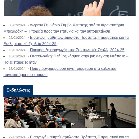
-
Δωρεάν Σεμινάριο Συμβουλευτικής από τα Φροντιστήρια
05/02/2024
Μπαχαράκη – Η πορεία προς την επιτυχία και την αυτοβελτίωση
-
Εισαγωγή μαθητών/τριών στα Πρότυπα, Πειραματικά και τα
22/01/2024
Εκκλησιαστικά Σχολεία 2024-25
-
Προκήρυξη εισαγωγής στις Στρατιωτικές Σχολές 2024-25
19/01/2024
-
Θεσσαλονίκη: Πλήθος κόσμου στην job day στη Νεάπολη –
18/01/2024
Ποιες εταιρείες ήταν
-
Ποιο πρόγραμμα σου δίνει πρόσβαση στα καλύτερα
18/01/2024
πανεπιστήμια του κόσμου!
Εκδηλώσεις
-
Εισαγωγή μαθητών/τριών στα Πρότυπα, Πειραματικά και τα
22/01/2024