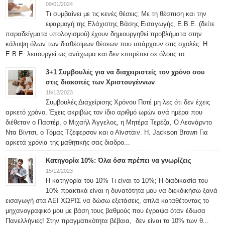
09/01/2024
Τι συμβαίνει με τις κενές θέσεις; Με τη θέσπιση και την
εφαρμογή της Ελάχιστης Βάσης Εισαγωγής, Ε.Β.Ε. (δείτε
παραδείγματα υπολογισμού) έχουν δημιουργηθεί προβλήματα στην
κάλυψη όλων των διαθέσιμων θέσεων που υπάρχουν στις σχολές. Η
Ε.Β.Ε. λειτουργεί ως ανάχωμα και δεν επιτρέπει σε όλους το...
3+1 Συμβουλές για να διαχειριστείς τον χρόνο σου
στις διακοπές των Χριστουγέννων
18/12/2023
Συμβουλές Διαχείρισης Χρόνου Ποτέ μη λες ότι δεν έχεις
αρκετό χρόνο. Έχεις ακριβώς τον ίδιο αριθμό ωρών ανά ημέρα που
διέθεταν ο Παστέρ, ο Μιχαήλ Άγγελος, η Μητέρα Τερέζα, Ο Λεονάρντο
Ντα Βίντσι, ο Τόμας Τζέφερσον και ο Αϊνστάιν. H. Jackson Brown Για
αρκετά χρόνια της μαθητικής σας διαδρο...
Κατηγορία 10%: Όλα όσα πρέπει να γνωρίζεις
15/12/2023
Η κατηγορία του 10% Τι είναι το 10%; Η διαδικασία του
10% πρακτικά είναι η δυνατότητα μου να διεκδικήσω ξανά
εισαγωγή στα ΑΕΙ ΧΩΡΙΣ να δώσω εξετάσεις, απλά καταθέτοντας το
μηχανογραφικό μου με βάση τους βαθμούς που έγραψα όταν έδωσα
Πανελλήνιες! Στην πραγματικότητα βέβαια, δεν είναι το 10% των θ...