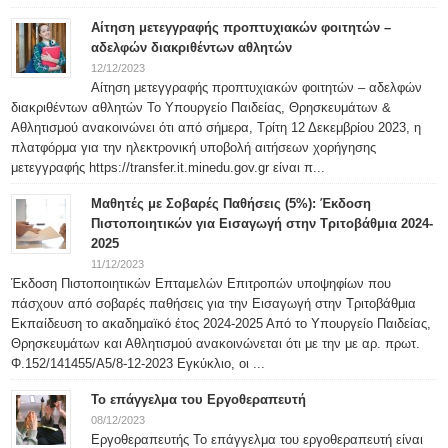
Αίτηση μετεγγραφής προπτυχιακών φοιτητών –
αδελφών διακριθέντων αθλητών
12/12/2023
Αίτηση μετεγγραφής προπτυχιακών φοιτητών – αδελφών
διακριθέντων αθλητών Το Υπουργείο Παιδείας, Θρησκευμάτων &
Αθλητισμού ανακοινώνει ότι από σήμερα, Τρίτη 12 Δεκεμβρίου 2023, η
πλατφόρμα για την ηλεκτρονική υποβολή αιτήσεων χορήγησης
μετεγγραφής https://transfer.it.minedu.gov.gr είναι π...
Μαθητές με Σοβαρές Παθήσεις (5%): Έκδοση
Πιστοποιητικών για Εισαγωγή στην Τριτοβάθμια 2024-
2025
11/12/2023
Έκδοση Πιστοποιητικών Επταμελών Επιτροπών υποψηφίων που
πάσχουν από σοβαρές παθήσεις για την Εισαγωγή στην Τριτοβάθμια
Εκπαίδευση το ακαδημαϊκό έτος 2024-2025 Από το Υπουργείο Παιδείας,
Θρησκευμάτων και Αθλητισμού ανακοινώνεται ότι με την με αρ. πρωτ.
Φ.152/141455/Α5/8-12-2023 Εγκύκλιο, οι ...
Το επάγγελμα του Εργοθεραπευτή
08/12/2023
Εργοθεραπευτής Το επάγγελμα του εργοθεραπευτή είναι