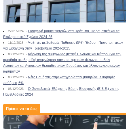
-
Εισαγωγή μαθητών/τριών στα Πρότυπα, Πειραματικά και τα
22/01/2024
Εκκλησιαστικά Σχολεία 2024-25
-
Μαθητές με Σοβαρές Παθήσεις (5%): Έκδοση Πιστοποιητικών
11/12/2023
για Εισαγωγή στην Τριτοβάθμια 2024-2025
-
Κύρωση της συμφωνίας μεταξύ Ελλάδας και Κύπρου για την
08/12/2023
αμοιβαία ακαδημαϊκή αναγνώριση πανεπιστημιακών τίτλων σπουδών
Ανωτάτων και Ανωτέρων Εκπαιδευτικών Ιδρυμάτων και άλλων εγκεκριμένων
ιδρυμάτων
-
Νέες Παθήσεις στην κατηγορία των μαθητών με σοβαρές
08/12/2023
παθήσεις 5%
-
Οι Συντελεστές Ελάχιστης Βάσης Εισαγωγής (Ε.Β.Ε.) για τις
06/12/2023
Πανελλαδικές 2024
Πρέπει να το δεις