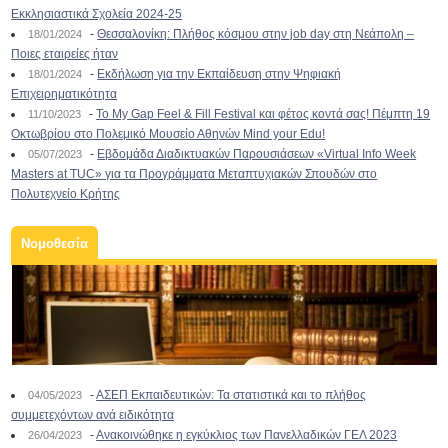
Εκκλησιαστικά Σχολεία 2024-25
-
Θεσσαλονίκη: Πλήθος κόσμου στην job day στη Νεάπολη –
18/01/2024
Ποιες εταιρείες ήταν
-
Εκδήλωση για την Εκπαίδευση στην Ψηφιακή
18/01/2024
Επιχειρηματικότητα
-
To My Gap Feel & Fill Festival και φέτος κοντά σας! Πέμπτη 19
11/10/2023
Οκτωβρίου στο Πολεμικό Μουσείο Αθηνών Mind your Edu!
-
Εβδομάδα Διαδικτυακών Παρουσιάσεων «Virtual Info Week
05/07/2023
Masters at TUC» για τα Προγράμματα Μεταπτυχιακών Σπουδών στο
Πολυτεχνείο Κρήτης
Νομοθεσία
-
ΑΣΕΠ Εκπαιδευτικών: Τα στατιστικά και το πλήθος
04/05/2023
συμμετεχόντων ανά ειδικότητα
-
Ανακοινώθηκε η εγκύκλιος των Πανελλαδικών ΓΕΛ 2023
26/04/2023