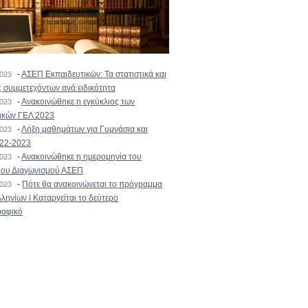
-
ΑΣΕΠ Εκπαιδευτικών: Τα στατιστικά και
2023
 συμμετεχόντων ανά ειδικότητα
-
Ανακοινώθηκε η εγκύκλιος των
2023
ικών ΓΕΛ 2023
-
Λήξη μαθημάτων για Γυμνάσια και
2023
022-2023
-
Ανακοινώθηκε η ημερομηνία του
2023
ιου Διαγωνισμού ΑΣΕΠ
-
Πότε θα ανακοινώνεται το πρόγραμμα
2023
ληνίων | Καταργείται το δεύτερο
αφικό