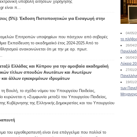
λεκτρονική υποβολή αιτήσεων χορήγησης
gr είναι π...
σεις (5%): Έκδοση Πιστοποιητικών για Εισαγωγή στην
04/05/
ταμελών Επιτροπών υποψηφίων που πάσχουν από σοβαρές
το πλήθος
θμια Εκπαίδευση το ακαδημαϊκό έτος 2024-2025 Από το
26/04/
λητισμού ανακοινώνεται ότι με την με αρ. πρωτ.
Πανελλαδ
..
06/04/
Λύκεια 2
ταξύ Ελλάδας και Κύπρου για την αμοιβαία ακαδημαϊκή
27/01/
ακών τίτλων σπουδών Ανωτάτων και Ανωτέρων
Πανελλήν
 και άλλων εγκεκριμένων ιδρυμάτων
19/01/
των Πανελ
τη Βουλή, το σχέδιο νόμου του Υπουργείου Παιδείας,
Μηχανογρ
ίο κυρώνεται η «Συμφωνία μεταξύ του Υπουργείου Παιδείας,
της Κυβέρνησης της Ελληνικής Δημοκρατίας και του Υπουργείου
ραπευτή
μα του εργοθεραπευτή είναι ένα επάγγελμα που πολλοί το