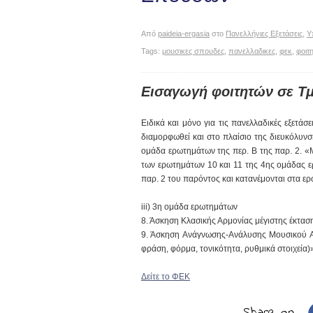
Από
paideia-ergasia
στο
Πανελλήνιες Εξετάσεις
,
Υ
Tags:
μουσικες σπουδες
,
πανελλαδικες
,
φεκ
,
φοιτ
Εισαγωγή φοιτητών σε 
Ειδικά και μόνο για τις πανελλαδικές εξετά
διαμορφωθεί και στο πλαίσιο της διευκόλυν
ομάδα ερωτημάτων της περ. Β της παρ. 2. «Μ
των ερωτημάτων 10 και 11 της 4ης ομάδας 
παρ. 2 του παρόντος και κατανέμονται στα ε
iii) 3η ομάδα ερωτημάτων
8. Άσκηση Κλασικής Αρμονίας μέγιστης έκταση
9. Άσκηση Ανάγνωσης-Ανάλυσης Μουσικού Απ
φράση, φόρμα, τονικότητα, ρυθμικά στοιχεία)
Δείτε το ΦΕΚ