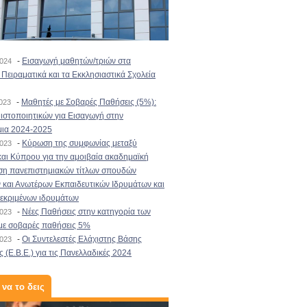
-
Εισαγωγή μαθητών/τριών στα
2024
Πειραματικά και τα Εκκλησιαστικά Σχολεία
-
Μαθητές με Σοβαρές Παθήσεις (5%):
2023
στοποιητικών για Εισαγωγή στην
μια 2024-2025
-
Κύρωση της συμφωνίας μεταξύ
2023
αι Κύπρου για την αμοιβαία ακαδημαϊκή
ση πανεπιστημιακών τίτλων σπουδών
και Ανωτέρων Εκπαιδευτικών Ιδρυμάτων και
κεκριμένων ιδρυμάτων
-
Νέες Παθήσεις στην κατηγορία των
2023
με σοβαρές παθήσεις 5%
-
Οι Συντελεστές Ελάχιστης Βάσης
2023
 (Ε.Β.Ε.) για τις Πανελλαδικές 2024
 να το δεις