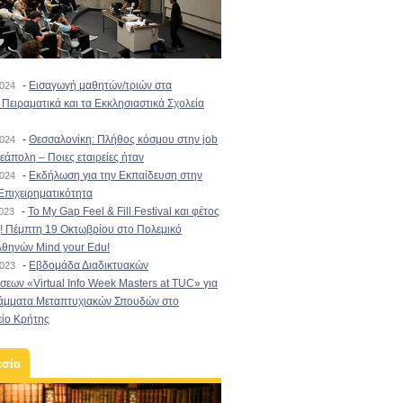
-
Εισαγωγή μαθητών/τριών στα
2024
Πειραματικά και τα Εκκλησιαστικά Σχολεία
-
Θεσσαλονίκη: Πλήθος κόσμου στην job
2024
εάπολη – Ποιες εταιρείες ήταν
-
Εκδήλωση για την Εκπαίδευση στην
2024
Επιχειρηματικότητα
-
To My Gap Feel & Fill Festival και φέτος
2023
! Πέμπτη 19 Οκτωβρίου στο Πολεμικό
Αθηνών Mind your Edu!
-
Εβδομάδα Διαδικτυακών
2023
εων «Virtual Info Week Masters at TUC» για
άμματα Μεταπτυχιακών Σπουδών στο
είο Κρήτης
εσία