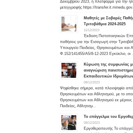
Δεκεμβρίου 2023, η πλατφόρμα για την η
μετεγγραφής https://transfer.it.minedu.gov.
Μαθητές με Σοβαρές Παθή
Τριτοβάθμια 2024-2025
11/12/2023
Έκδοση Πιστοποιητικών Επ
παθήσεις για την Εισαγωγή στην Τριτοβά
Υπουργείο Παιδείας, Θρησκευμάτων και Αθ
Φ.152/141455/Α5/8-12-2023 Εγκύκλιο, οι .
Κύρωση της συμφωνίας με
αναγνώριση πανεπιστημι
Εκπαιδευτικών Ιδρυμάτων
08/12/2023
Ψηφίσθηκε σήμερα, κατά πλειοψηφία από 
Θρησκευμάτων και Αθλητισμού, με το οπο
Θρησκευμάτων και Αθλητισμού εκ μέρους 
Παιδείας, Αθλητισμ...
Το επάγγελμα του Εργοθε
08/12/2023
Εργοθεραπευτής Το επάγγελ