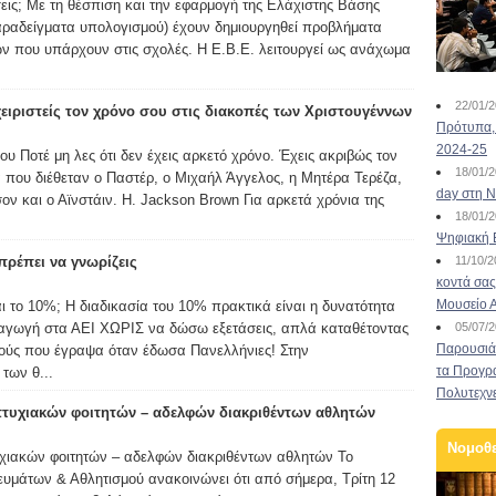
έσεις; Με τη θέσπιση και την εφαρμογή της Ελάχιστης Βάσης
παραδείγματα υπολογισμού) έχουν δημιουργηθεί προβλήματα
ν που υπάρχουν στις σχολές. Η Ε.Β.Ε. λειτουργεί ως ανάχωμα
22/01/
χειριστείς τον χρόνο σου στις διακοπές των Χριστουγέννων
Πρότυπα, 
2024-25
υ Ποτέ μη λες ότι δεν έχεις αρκετό χρόνο. Έχεις ακριβώς τον
18/01/
 που διέθεταν ο Παστέρ, ο Μιχαήλ Άγγελος, η Μητέρα Τερέζα,
day στη Ν
ον και ο Αϊνστάιν. H. Jackson Brown Για αρκετά χρόνια της
18/01/
Ψηφιακή 
ρέπει να γνωρίζεις
11/10/
κοντά σας
Μουσείο 
αι το 10%; Η διαδικασία του 10% πρακτικά είναι η δυνατότητα
σαγωγή στα ΑΕΙ ΧΩΡΙΣ να δώσω εξετάσεις, απλά καταθέτοντας
05/07/
Παρουσιάσ
μούς που έγραψα όταν έδωσα Πανελλήνιες! Στην
τα Προγρ
των θ...
Πολυτεχν
τυχιακών φοιτητών – αδελφών διακριθέντων αθλητών
Νομοθ
χιακών φοιτητών – αδελφών διακριθέντων αθλητών Το
υμάτων & Αθλητισμού ανακοινώνει ότι από σήμερα, Τρίτη 12