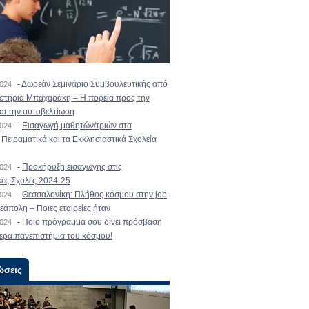
-
Δωρεάν Σεμινάριο Συμβουλευτικής από
2024
ιστήρια Μπαχαράκη – Η πορεία προς την
και την αυτοβελτίωση
-
Εισαγωγή μαθητών/τριών στα
2024
Πειραματικά και τα Εκκλησιαστικά Σχολεία
-
Προκήρυξη εισαγωγής στις
2024
κές Σχολές 2024-25
-
Θεσσαλονίκη: Πλήθος κόσμου στην job
2024
εάπολη – Ποιες εταιρείες ήταν
-
Ποιο πρόγραμμα σου δίνει πρόσβαση
2024
ερα πανεπιστήμια του κόσμου!
ώσεις