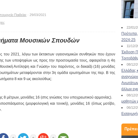
πουργείο Παιδείας
· 29/03/2021
ητες
22/01/
Πρότυπα, 
Τμήματα Μουσικών Σπουδών
2024-25
11/12/
Έκδοση Πι
σεις του 2021, λόγω των έκτακτων υγειονομικών συνθηκών που έχουν
Τριτοβάθ
σης των υποψηφίων ως προς την προετοιμασία τους, αφαιρείται η 4η
08/12/
ουσική Αντίληψη και Γνώση» του παρόντος, οι δεκαέξι (16) μονάδες
Ελλάδας κ
ερωτημάτων μεταφέρονται στην 3η ομάδα ερωτημάτων της περ. Β της
αναγνώρι
ρωτήματα 8 και 9 ως ακολούθως:
Ανωτάτων 
άλλων εγ
08/12/
ς 8 μέτρων, μονάδες 16 (στις γνώσεις του υποχρεωτικού αρμονίας).
μαθητών 
οσπάσματος (μορφολογική και τονική), μονάδες 16 (όπως μοτίβο,
06/12/
».
Εισαγωγής
Πρέπει