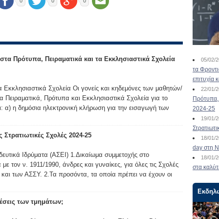
0
0
0
τα Πρότυπα, Πειραματικά και τα Εκκλησιαστικά Σχολεία
05/02/
τα Φροντ
επιτυχία 
α Εκκλησιαστικά Σχολεία Οι γονείς και κηδεμόνες των μαθητών/
22/01/
α Πειραματικά, Πρότυπα και Εκκλησιαστικά Σχολεία για το
Πρότυπα, 
ι: α) η δημόσια ηλεκτρονική κλήρωση για την εισαγωγή των
2024-25
19/01/
Στρατιωτι
 Στρατιωτικές Σχολές 2024-25
18/01/
day στη Ν
ευτικά Ιδρύματα (ΑΣΕΙ) 1.Δικαίωμα συμμετοχής στο
18/01/
ε τον ν. 1911/1990, άνδρες και γυναίκες, για όλες τις Σχολές
στα καλύτ
και των ΑΣΣΥ. 2.Τα προσόντα, τα οποία πρέπει να έχουν οι
Εκδηλ
 θέσεις των τμημάτων;