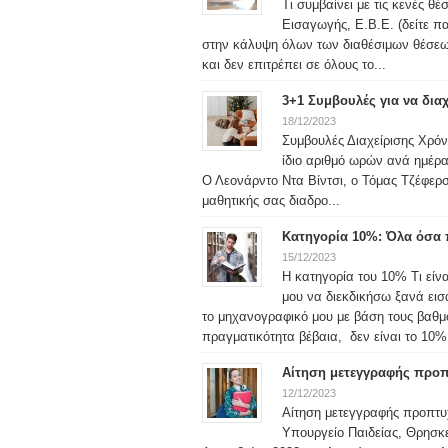
Τι συμβαίνει με τις κενές θ
Εισαγωγής, Ε.Β.Ε. (δείτε 
στην κάλυψη όλων των διαθέσιμων θέσεω
και δεν επιτρέπει σε όλους το...
3+1 Συμβουλές για να δια
18/12/2023
Συμβουλές Διαχείρισης Χρόνο
ίδιο αριθμό ωρών ανά ημέρα
Ο Λεονάρντο Ντα Βίντσι, ο Τόμας Τζέφερσ
μαθητικής σας διαδρο...
Κατηγορία 10%: Όλα όσα π
15/12/2023
Η κατηγορία του 10% Τι είν
μου να διεκδικήσω ξανά ει
το μηχανογραφικό μου με βάση τους βαθ
πραγματικότητα βέβαια, δεν είναι το 10% 
Αίτηση μετεγγραφής προπ
12/12/2023
Αίτηση μετεγγραφής προπτυ
Υπουργείο Παιδείας, Θρησκε