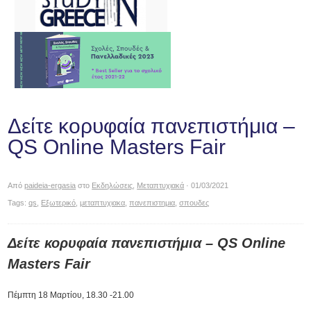
Δείτε κορυφαία πανεπιστήμια –
QS Online Masters Fair
Από
paideia-ergasia
στο
Εκδηλώσεις
,
Μεταπτυχιακά
· 01/03/2021
Tags:
qs
,
Εξωτερικό
,
μεταπτυχιακα
,
πανεπιστημια
,
σπουδες
Δείτε κορυφαία πανεπιστήμια – QS Online
Masters Fair
Πέμπτη 18 Μαρτίου, 18.30 -21.00