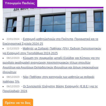
Υπουργείο Παιδείας
-
Εισαγωγή μαθητών/τριών στα Πρότυπα, Πειραματικά και τα
22/01/2024
Εκκλησιαστικά Σχολεία 2024-25
-
Μαθητές με Σοβαρές Παθήσεις (5%): Έκδοση Πιστοποιητικών
11/12/2023
για Εισαγωγή στην Τριτοβάθμια 2024-2025
-
Κύρωση της συμφωνίας μεταξύ Ελλάδας και Κύπρου για την
08/12/2023
αμοιβαία ακαδημαϊκή αναγνώριση πανεπιστημιακών τίτλων σπουδών
Ανωτάτων και Ανωτέρων Εκπαιδευτικών Ιδρυμάτων και άλλων εγκεκριμένων
ιδρυμάτων
-
Νέες Παθήσεις στην κατηγορία των μαθητών με σοβαρές
08/12/2023
παθήσεις 5%
-
Οι Συντελεστές Ελάχιστης Βάσης Εισαγωγής (Ε.Β.Ε.) για τις
06/12/2023
Πανελλαδικές 2024
Πρέπει να το δεις