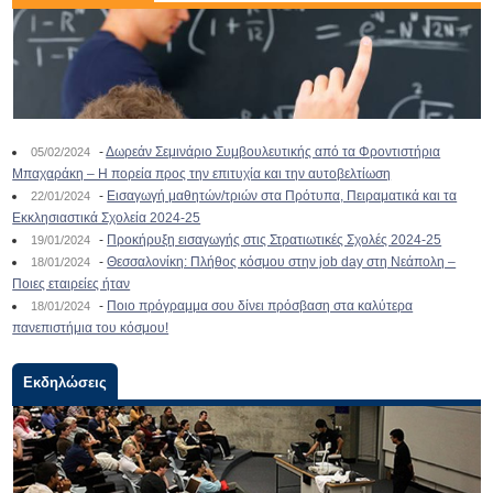
-
Δωρεάν Σεμινάριο Συμβουλευτικής από τα Φροντιστήρια
05/02/2024
Μπαχαράκη – Η πορεία προς την επιτυχία και την αυτοβελτίωση
-
Εισαγωγή μαθητών/τριών στα Πρότυπα, Πειραματικά και τα
22/01/2024
Εκκλησιαστικά Σχολεία 2024-25
-
Προκήρυξη εισαγωγής στις Στρατιωτικές Σχολές 2024-25
19/01/2024
-
Θεσσαλονίκη: Πλήθος κόσμου στην job day στη Νεάπολη –
18/01/2024
Ποιες εταιρείες ήταν
-
Ποιο πρόγραμμα σου δίνει πρόσβαση στα καλύτερα
18/01/2024
πανεπιστήμια του κόσμου!
Εκδηλώσεις