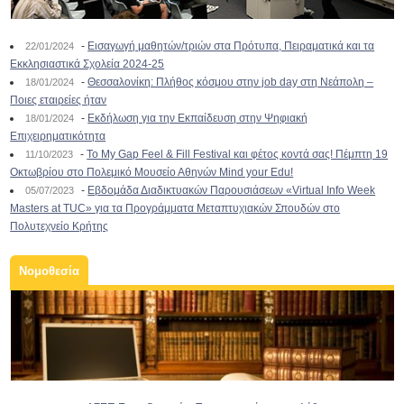
-
Εισαγωγή μαθητών/τριών στα Πρότυπα, Πειραματικά και τα
22/01/2024
Εκκλησιαστικά Σχολεία 2024-25
-
Θεσσαλονίκη: Πλήθος κόσμου στην job day στη Νεάπολη –
18/01/2024
Ποιες εταιρείες ήταν
-
Εκδήλωση για την Εκπαίδευση στην Ψηφιακή
18/01/2024
Επιχειρηματικότητα
-
To My Gap Feel & Fill Festival και φέτος κοντά σας! Πέμπτη 19
11/10/2023
Οκτωβρίου στο Πολεμικό Μουσείο Αθηνών Mind your Edu!
-
Εβδομάδα Διαδικτυακών Παρουσιάσεων «Virtual Info Week
05/07/2023
Masters at TUC» για τα Προγράμματα Μεταπτυχιακών Σπουδών στο
Πολυτεχνείο Κρήτης
Νομοθεσία