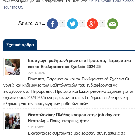
των προτέρων για να διασφαλίσετε μια θέση στο
Online World Grad School
Tour της QS
.
Share on…
0
0
0
Σχετικά άρθρα
Εισαγωγή μαθητών/τριών στα Πρότυπα, Πειραματικά
και τα Εκκλησιαστικά Σχολεία 2024-25
22/01/2024
Πρότυπα, Πειραματικά και τα Εκκλησιαστικά Σχολεία Οι
γονείς και κηδεμόνες των μαθητών/τριών που ενδιαφέρονται να
εισαχθούν στα Πειραματικά, Πρότυπα και Εκκλησιαστικά Σχολεία για το
σχολικό έτος 2024-2025 ενημερώνονται ότι: α) η δημόσια ηλεκτρονική
κλήρωση για την εισαγωγή των μαθητών/τριών...
Θεσσαλονίκη: Πλήθος κόσμου στην job day στη
Νεάπολη – Ποιες εταιρείες ήταν
18/01/2024
Εκατοντάδες συμπολίτες μας έδωσαν συνεντεύξεις σε