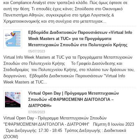
και Compliance Analyst στον τραπεζικό κλάδο. Πώς όμως έφτασε σε
αυτή την θέση; Τι σπουδές έχεις κάνει; Σπούδασα στο Οικονομικό
Πανεπιστήμιο Αθηνών, συγκεκριμένα στο τμήμα Λογιστικής &
Χρηματοοικονομικής και στη συνέχεια στο μεταπτυχιακ...
Εβδομάδα Διαδικτυακών Παρουσιάσεων «Virtual Info
Week Masters at TUC» για τα Προγράμματα
Μεταπτυχιακών Σπουδών στο Πολυτεχνείο Κρήτης
05/07/2023
Virtual Info Week Masters at TUC για τα Προγράμματα Μεταπτυχιακών
Σπουδών στο Πολυτεχνείο Κρήτης Το Γραφείο Διασύνδεσης και
Σταδιοδρομίας του Πολυτεχνείου Κρήτης, στο πλαίσιο των δράσεων του,
διοργανώνει, Εβδομάδα Διαδικτυακών Παρουσιάσεων "Virtual Info
Week Masters at TUC...
Virtual Open Day | Πρόγραμμα Μεταπτυχιακών
Σπουδών «ΕΦΑΡΜΟΣΜΕΝΗ ΔΙΑΙΤΟΛΟΓΙΑ –
ΔΙΑΤΡΟΦΗ»
07/06/2023
Virtual Open Day - Πρόγραμμα Μεταπτυχιακών Σπουδών
"ΕΦΑΡΜΟΣΜΕΝΗ ΔΙΑΙΤΟΛΟΓΙΑ - ΔΙΑΤΡΟΦΗ" Πέμπτη 8 Ιουνίου 2023
Ώρα Διεξαγωγής: 17:30 - 18:45 Τρόπος Διεξαγωγής : Διαδικτυακά
(ΖΟΟΜ)