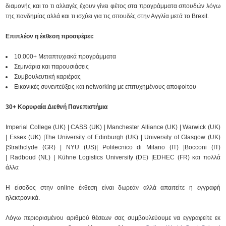
διαμονής και το τι αλλαγές έχουν γίνει φέτος στα προγράμματα σπουδών λόγω
της πανδημίας αλλά και τι ισχύει για τις σπουδές στην Αγγλία μετά το Brexit.
Επιπλέον η έκθεση προσφέρει:
10.000+ Μεταπτυχιακά προγράμματα
Σεμινάρια και παρουσιάσεις
Συμβουλευτική καριέρας
Εικονικές συνεντεύξεις και networking με επιτυχημένους αποφοίτου
30+ Κορυφαία Διεθνή Πανεπιστήμια
Imperial College (UK) | CASS (UK) | Manchester Alliance (UK) | Warwick (UK)
| Essex (UK) |The University of Edinburgh (UK) | University of Glasgow (UK)
|Strathclyde (GR) | NYU (US)| Politecnico di Milano (IT) |Bocconi (IT)
| Radboud (NL) | Kühne Logistics University (DE) |EDHEC (FR) και πολλά
άλλα
Η είσοδος στην online έκθεση είναι δωρεάν αλλά απαιτείτε η εγγραφή
ηλεκτρονικά.
Λόγω περιορισμένου αριθμού θέσεων σας συμβουλεύουμε να εγγραφείτε εκ