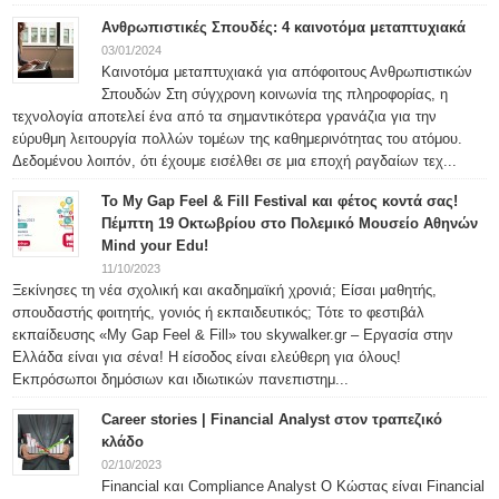
Ανθρωπιστικές Σπουδές: 4 καινοτόμα μεταπτυχιακά
03/01/2024
Καινοτόμα μεταπτυχιακά για απόφοιτους Ανθρωπιστικών
Σπουδών Στη σύγχρονη κοινωνία της πληροφορίας, η
τεχνολογία αποτελεί ένα από τα σημαντικότερα γρανάζια για την
εύρυθμη λειτουργία πολλών τομέων της καθημερινότητας του ατόμου.
Δεδομένου λοιπόν, ότι έχουμε εισέλθει σε μια εποχή ραγδαίων τεχ...
To My Gap Feel & Fill Festival και φέτος κοντά σας!
Πέμπτη 19 Οκτωβρίου στο Πολεμικό Μουσείο Αθηνών
Mind your Edu!
11/10/2023
Ξεκίνησες τη νέα σχολική και ακαδημαϊκή χρονιά; Είσαι μαθητής,
σπουδαστής φοιτητής, γονιός ή εκπαιδευτικός; Τότε το φεστιβάλ
εκπαίδευσης «My Gap Feel & Fill» του skywalker.gr – Εργασία στην
Ελλάδα είναι για σένα! Η είσοδος είναι ελεύθερη για όλους!
Εκπρόσωποι δημόσιων και ιδιωτικών πανεπιστημ...
Career stories | Financial Analyst στον τραπεζικό
κλάδο
02/10/2023
Financial και Compliance Analyst Ο Κώστας είναι Financial