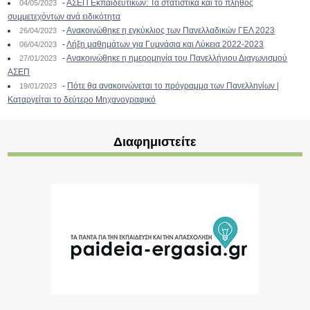
-
ΑΣΕΠ Εκπαιδευτικών: Τα στατιστικά και το πλήθος
04/05/2023
συμμετεχόντων ανά ειδικότητα
-
Ανακοινώθηκε η εγκύκλιος των Πανελλαδικών ΓΕΛ 2023
26/04/2023
-
Λήξη μαθημάτων για Γυμνάσια και Λύκεια 2022-2023
06/04/2023
-
Ανακοινώθηκε η ημερομηνία του Πανελλήνιου Διαγωνισμού
27/01/2023
ΑΣΕΠ
-
Πότε θα ανακοινώνεται το πρόγραμμα των Πανελληνίων |
19/01/2023
Καταργείται το δεύτερο Μηχανογραφικό
Διαφημιστείτε