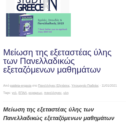
Μείωση της εξεταστέας ύλης
των Πανελλαδικώς
εξεταζόμενων μαθημάτων
Από
paideia-ergasia
στο
Πανελλήνιες Εξετάσεις
,
Υπουργείο Παιδείας
· 11/01/2021
Tags:
γελ
,
ΕΠΑΛ
,
κεραμεως
,
πανελληνιες
,
υλη
Μείωση της εξεταστέας ύλης των
Πανελλαδικώς εξεταζόμενων μαθημάτων