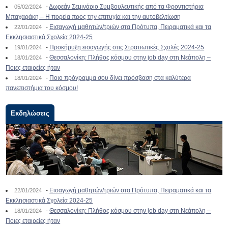
-
Δωρεάν Σεμινάριο Συμβουλευτικής από τα Φροντιστήρια
05/02/2024
Μπαχαράκη – Η πορεία προς την επιτυχία και την αυτοβελτίωση
-
Εισαγωγή μαθητών/τριών στα Πρότυπα, Πειραματικά και τα
22/01/2024
Εκκλησιαστικά Σχολεία 2024-25
-
Προκήρυξη εισαγωγής στις Στρατιωτικές Σχολές 2024-25
19/01/2024
-
Θεσσαλονίκη: Πλήθος κόσμου στην job day στη Νεάπολη –
18/01/2024
Ποιες εταιρείες ήταν
-
Ποιο πρόγραμμα σου δίνει πρόσβαση στα καλύτερα
18/01/2024
πανεπιστήμια του κόσμου!
Εκδηλώσεις
-
Εισαγωγή μαθητών/τριών στα Πρότυπα, Πειραματικά και τα
22/01/2024
Εκκλησιαστικά Σχολεία 2024-25
-
Θεσσαλονίκη: Πλήθος κόσμου στην job day στη Νεάπολη –
18/01/2024
Ποιες εταιρείες ήταν