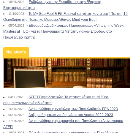
-
Εκδήλωση για την Εκπαίδευση στην Ψηφιακή
18/01/2024
Επιχειρηματικότητα
-
To My Gap Feel & Fill Festival και φέτος κοντά σας! Πέμπτη 19
11/10/2023
Οκτωβρίου στο Πολεμικό Μουσείο Αθηνών Mind your Edu!
-
Εβδομάδα Διαδικτυακών Παρουσιάσεων «Virtual Info Week
05/07/2023
Masters at TUC» για τα Προγράμματα Μεταπτυχιακών Σπουδών στο
Πολυτεχνείο Κρήτης
Νομοθεσία
-
ΑΣΕΠ Εκπαιδευτικών: Τα στατιστικά και το πλήθος
04/05/2023
συμμετεχόντων ανά ειδικότητα
-
Ανακοινώθηκε η εγκύκλιος των Πανελλαδικών ΓΕΛ 2023
26/04/2023
-
Λήξη μαθημάτων για Γυμνάσια και Λύκεια 2022-2023
06/04/2023
-
Ανακοινώθηκε η ημερομηνία του Πανελλήνιου Διαγωνισμού
27/01/2023
ΑΣΕΠ
-
Πότε θα ανακοινώνεται το πρόγραμμα των Πανελληνίων |
19/01/2023