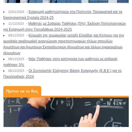
-
Εισαγωγή μαθητών/τριών στα Πρότυπα, Πειραματικά και τα
22/01/2024
Εκκλησιαστικά Σχολεία 2024-25
-
Μαθητές με Σοβαρές Παθήσεις (5%): Έκδοση Πιστοποιητικών
11/12/2023
για Εισαγωγή στην Τριτοβάθμια 2024-2025
-
Κύρωση της συμφωνίας μεταξύ Ελλάδας και Κύπρου για την
08/12/2023
αμοιβαία ακαδημαϊκή αναγνώριση πανεπιστημιακών τίτλων σπουδών
Ανωτάτων και Ανωτέρων Εκπαιδευτικών Ιδρυμάτων και άλλων εγκεκριμένων
ιδρυμάτων
-
Νέες Παθήσεις στην κατηγορία των μαθητών με σοβαρές
08/12/2023
παθήσεις 5%
-
Οι Συντελεστές Ελάχιστης Βάσης Εισαγωγής (Ε.Β.Ε.) για τις
06/12/2023
Πανελλαδικές 2024
Πρέπει να το δεις