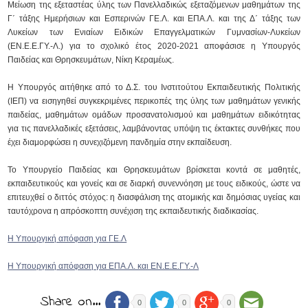
Μείωση της εξεταστέας ύλης των Πανελλαδικώς εξεταζόμενων μαθημάτων της
Γ΄ τάξης Ημερήσιων και Εσπερινών ΓΕ.Λ. και ΕΠΑ.Λ. και της Δ΄ τάξης των
Λυκείων των Ενιαίων Ειδικών Επαγγελματικών Γυμνασίων-Λυκείων
(ΕΝ.Ε.Ε.ΓΥ.-Λ.) για το σχολικό έτος 2020-2021 αποφάσισε η Υπουργός
Παιδείας και Θρησκευμάτων, Νίκη Κεραμέως.
Η Υπουργός αιτήθηκε από το Δ.Σ. του Ινστιτούτου Εκπαιδευτικής Πολιτικής
(ΙΕΠ) να εισηγηθεί συγκεκριμένες περικοπές της ύλης των μαθημάτων γενικής
παιδείας, μαθημάτων ομάδων προσανατολισμού και μαθημάτων ειδικότητας
για τις πανελλαδικές εξετάσεις, λαμβάνοντας υπόψη τις έκτακτες συνθήκες που
έχει διαμορφώσει η συνεχιζόμενη πανδημία στην εκπαίδευση.
Το Υπουργείο Παιδείας και Θρησκευμάτων βρίσκεται κοντά σε μαθητές,
εκπαιδευτικούς και γονείς και σε διαρκή συνεννόηση με τους ειδικούς, ώστε να
επιτευχθεί ο διττός στόχος: η διασφάλιση της ατομικής και δημόσιας υγείας και
ταυτόχρονα η απρόσκοπτη συνέχιση της εκπαιδευτικής διαδικασίας.
Η Υπουργική απόφαση για ΓΕ.Λ
Η Υπουργική απόφαση για ΕΠΑ.Λ. και ΕΝ.Ε.Ε.ΓΥ.-Λ
Share on…
0
0
0