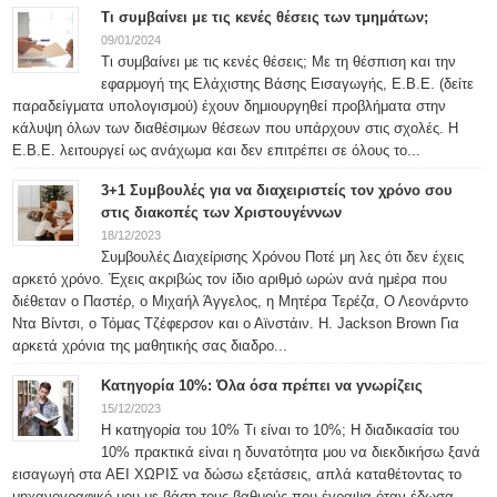
Τι συμβαίνει με τις κενές θέσεις των τμημάτων;
09/01/2024
Τι συμβαίνει με τις κενές θέσεις; Με τη θέσπιση και την
εφαρμογή της Ελάχιστης Βάσης Εισαγωγής, Ε.Β.Ε. (δείτε
παραδείγματα υπολογισμού) έχουν δημιουργηθεί προβλήματα στην
κάλυψη όλων των διαθέσιμων θέσεων που υπάρχουν στις σχολές. Η
Ε.Β.Ε. λειτουργεί ως ανάχωμα και δεν επιτρέπει σε όλους το...
3+1 Συμβουλές για να διαχειριστείς τον χρόνο σου
στις διακοπές των Χριστουγέννων
18/12/2023
Συμβουλές Διαχείρισης Χρόνου Ποτέ μη λες ότι δεν έχεις
αρκετό χρόνο. Έχεις ακριβώς τον ίδιο αριθμό ωρών ανά ημέρα που
διέθεταν ο Παστέρ, ο Μιχαήλ Άγγελος, η Μητέρα Τερέζα, Ο Λεονάρντο
Ντα Βίντσι, ο Τόμας Τζέφερσον και ο Αϊνστάιν. H. Jackson Brown Για
αρκετά χρόνια της μαθητικής σας διαδρο...
Κατηγορία 10%: Όλα όσα πρέπει να γνωρίζεις
15/12/2023
Η κατηγορία του 10% Τι είναι το 10%; Η διαδικασία του
10% πρακτικά είναι η δυνατότητα μου να διεκδικήσω ξανά
εισαγωγή στα ΑΕΙ ΧΩΡΙΣ να δώσω εξετάσεις, απλά καταθέτοντας το
μηχανογραφικό μου με βάση τους βαθμούς που έγραψα όταν έδωσα