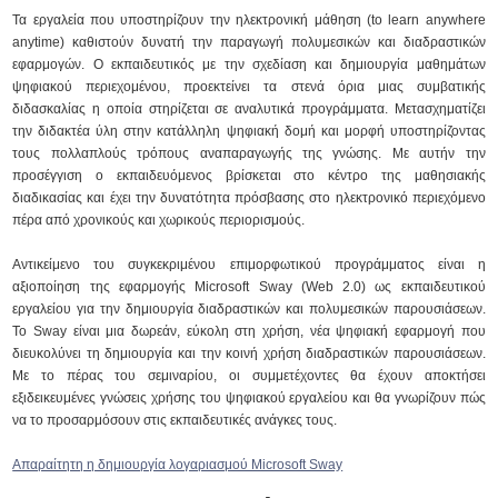
Τα εργαλεία που υποστηρίζουν την ηλεκτρονική μάθηση (to learn anywhere
anytime) καθιστούν δυνατή την παραγωγή πολυμεσικών και διαδραστικών
εφαρμογών. Ο εκπαιδευτικός με την σχεδίαση και δημιουργία μαθημάτων
ψηφιακού περιεχομένου, προεκτείνει τα στενά όρια μιας συμβατικής
διδασκαλίας η οποία στηρίζεται σε αναλυτικά προγράμματα. Μετασχηματίζει
την διδακτέα ύλη στην κατάλληλη ψηφιακή δομή και μορφή υποστηρίζοντας
τους πολλαπλούς τρόπους αναπαραγωγής της γνώσης. Με αυτήν την
προσέγγιση ο εκπαιδευόμενος βρίσκεται στο κέντρο της μαθησιακής
διαδικασίας και έχει την δυνατότητα πρόσβασης στο ηλεκτρονικό περιεχόμενο
πέρα από χρονικούς και χωρικούς περιορισμούς.
Αντικείμενο του συγκεκριμένου επιμορφωτικού προγράμματος είναι η
αξιοποίηση της εφαρμογής Microsoft Sway (Web 2.0) ως εκπαιδευτικού
εργαλείου για την δημιουργία διαδραστικών και πολυμεσικών παρουσιάσεων.
Το Sway είναι μια δωρεάν, εύκολη στη χρήση, νέα ψηφιακή εφαρμογή που
διευκολύνει τη δημιουργία και την κοινή χρήση διαδραστικών παρουσιάσεων.
Με το πέρας του σεμιναρίου, οι συμμετέχοντες θα έχουν αποκτήσει
εξιδεικευμένες γνώσεις χρήσης του ψηφιακού εργαλείου και θα γνωρίζουν πώς
να το προσαρμόσουν στις εκπαιδευτικές ανάγκες τους.
Απαραίτητη η δημιουργία λογαριασμού Microsoft Sway