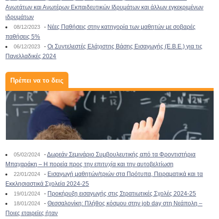
Ανωτάτων και Ανωτέρων Εκπαιδευτικών Ιδρυμάτων και άλλων εγκεκριμένων
ιδρυμάτων
-
Νέες Παθήσεις στην κατηγορία των μαθητών με σοβαρές
08/12/2023
παθήσεις 5%
-
Οι Συντελεστές Ελάχιστης Βάσης Εισαγωγής (Ε.Β.Ε.) για τις
06/12/2023
Πανελλαδικές 2024
Πρέπει να το δεις
-
Δωρεάν Σεμινάριο Συμβουλευτικής από τα Φροντιστήρια
05/02/2024
Μπαχαράκη – Η πορεία προς την επιτυχία και την αυτοβελτίωση
-
Εισαγωγή μαθητών/τριών στα Πρότυπα, Πειραματικά και τα
22/01/2024
Εκκλησιαστικά Σχολεία 2024-25
-
Προκήρυξη εισαγωγής στις Στρατιωτικές Σχολές 2024-25
19/01/2024
-
Θεσσαλονίκη: Πλήθος κόσμου στην job day στη Νεάπολη –
18/01/2024
Ποιες εταιρείες ήταν