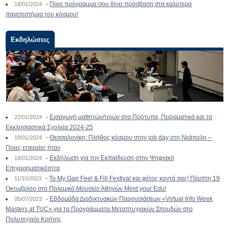
-
Ποιο πρόγραμμα σου δίνει πρόσβαση στα καλύτερα
18/01/2024
πανεπιστήμια του κόσμου!
Εκδηλώσεις
-
Εισαγωγή μαθητών/τριών στα Πρότυπα, Πειραματικά και τα
22/01/2024
Εκκλησιαστικά Σχολεία 2024-25
-
Θεσσαλονίκη: Πλήθος κόσμου στην job day στη Νεάπολη –
18/01/2024
Ποιες εταιρείες ήταν
-
Εκδήλωση για την Εκπαίδευση στην Ψηφιακή
18/01/2024
Επιχειρηματικότητα
-
To My Gap Feel & Fill Festival και φέτος κοντά σας! Πέμπτη 19
11/10/2023
Οκτωβρίου στο Πολεμικό Μουσείο Αθηνών Mind your Edu!
-
Εβδομάδα Διαδικτυακών Παρουσιάσεων «Virtual Info Week
05/07/2023
Masters at TUC» για τα Προγράμματα Μεταπτυχιακών Σπουδών στο
Πολυτεχνείο Κρήτης