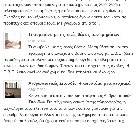
μεταπτυχιακών υποτροφιών για το ακαδημαϊκό έτος 2024-2025 σε
τελειόφοιτους/ες φοιτητές/ριες ή απόφοιτους/ες Πανεπιστημίων της
Ελλάδας και του εξωτερικού, οι οποίοι/ες έχουν αριστεύσει κατά τις
προπτυχιακές σπουδές τους. Με γνώμονα την απο...
Τι συμβαίνει με τις κενές θέσεις των τμημάτων;
09/01/2024
Τι συμβαίνει με τις κενές θέσεις; Με τη θέσπιση και την
εφαρμογή της Ελάχιστης Βάσης Εισαγωγής, Ε.Β.Ε. (δείτε
παραδείγματα υπολογισμού) έχουν δημιουργηθεί προβλήματα στην
κάλυψη όλων των διαθέσιμων θέσεων που υπάρχουν στις σχολές. Η
Ε.Β.Ε. λειτουργεί ως ανάχωμα και δεν επιτρέπει σε όλους το...
Ανθρωπιστικές Σπουδές: 4 καινοτόμα μεταπτυχιακά
03/01/2024
Καινοτόμα μεταπτυχιακά για απόφοιτους Ανθρωπιστικών
Σπουδών Στη σύγχρονη κοινωνία της πληροφορίας, η
τεχνολογία αποτελεί ένα από τα σημαντικότερα γρανάζια για την
εύρυθμη λειτουργία πολλών τομέων της καθημερινότητας του ατόμου.
Δεδομένου λοιπόν, ότι έχουμε εισέλθει σε μια εποχή ραγδαίων τεχ...