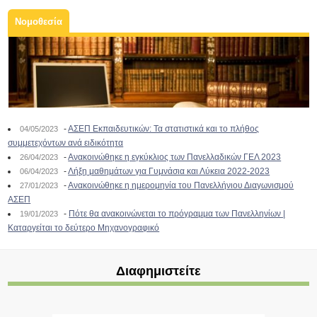
Νομοθεσία
-
ΑΣΕΠ Εκπαιδευτικών: Τα στατιστικά και το πλήθος
04/05/2023
συμμετεχόντων ανά ειδικότητα
-
Ανακοινώθηκε η εγκύκλιος των Πανελλαδικών ΓΕΛ 2023
26/04/2023
-
Λήξη μαθημάτων για Γυμνάσια και Λύκεια 2022-2023
06/04/2023
-
Ανακοινώθηκε η ημερομηνία του Πανελλήνιου Διαγωνισμού
27/01/2023
ΑΣΕΠ
-
Πότε θα ανακοινώνεται το πρόγραμμα των Πανελληνίων |
19/01/2023
Καταργείται το δεύτερο Μηχανογραφικό
Διαφημιστείτε