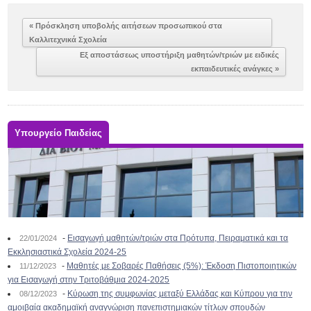
« Πρόσκληση υποβολής αιτήσεων προσωπικού στα
Καλλιτεχνικά Σχολεία
Εξ αποστάσεως υποστήριξη μαθητών/τριών με ειδικές
εκπαιδευτικές ανάγκες »
Υπουργείο Παιδείας
-
Εισαγωγή μαθητών/τριών στα Πρότυπα, Πειραματικά και τα
22/01/2024
Εκκλησιαστικά Σχολεία 2024-25
-
Μαθητές με Σοβαρές Παθήσεις (5%): Έκδοση Πιστοποιητικών
11/12/2023
για Εισαγωγή στην Τριτοβάθμια 2024-2025
-
Κύρωση της συμφωνίας μεταξύ Ελλάδας και Κύπρου για την
08/12/2023
αμοιβαία ακαδημαϊκή αναγνώριση πανεπιστημιακών τίτλων σπουδών