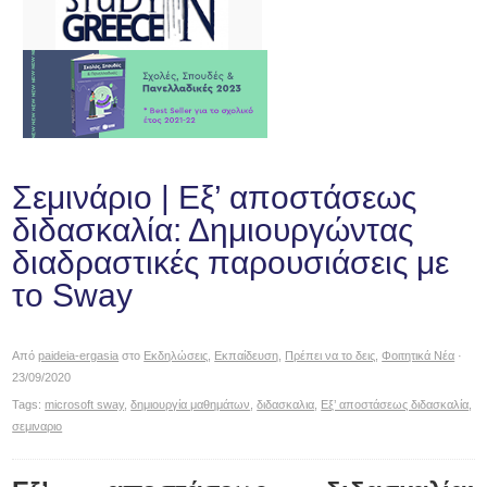
Σεμινάριο | Εξ’ αποστάσεως
διδασκαλία: Δημιουργώντας
διαδραστικές παρουσιάσεις με
το Sway
Από
paideia-ergasia
στο
Εκδηλώσεις
,
Εκπαίδευση
,
Πρέπει να το δεις
,
Φοιτητικά Νέα
·
23/09/2020
Tags:
microsoft sway
,
δημιουργία μαθημάτων
,
διδασκαλια
,
Εξ’ αποστάσεως διδασκαλία
,
σεμιναριο