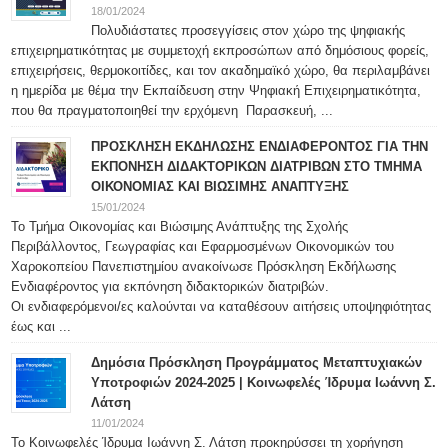
18/01/2024
Πολυδιάστατες προσεγγίσεις στον χώρο της ψηφιακής
επιχειρηματικότητας με συμμετοχή εκπροσώπων από δημόσιους φορείς,
επιχειρήσεις, θερμοκοιτίδες, και τον ακαδημαϊκό χώρο, θα περιλαμβάνει
η ημερίδα με θέμα την Εκπαίδευση στην Ψηφιακή Επιχειρηματικότητα,
που θα πραγματοποιηθεί την ερχόμενη Παρασκευή, ...
ΠΡΟΣΚΛΗΣΗ ΕΚΔΗΛΩΣΗΣ ΕΝΔΙΑΦΕΡΟΝΤΟΣ ΓΙΑ ΤΗΝ
ΕΚΠΟΝΗΣΗ ΔΙΔΑΚΤΟΡΙΚΩΝ ΔΙΑΤΡΙΒΩΝ ΣΤΟ ΤΜΗΜΑ
ΟΙΚΟΝΟΜΙΑΣ ΚΑΙ ΒΙΩΣΙΜΗΣ ΑΝΑΠΤΥΞΗΣ
15/01/2024
Το Τμήμα Οικονομίας και Βιώσιμης Ανάπτυξης της Σχολής
Περιβάλλοντος, Γεωγραφίας και Εφαρμοσμένων Οικονομικών του
Χαροκοπείου Πανεπιστημίου ανακοίνωσε Πρόσκληση Εκδήλωσης
Ενδιαφέροντος για εκπόνηση διδακτορικών διατριβών.
Οι ενδιαφερόμενοι/ες καλούνται να καταθέσουν αιτήσεις υποψηφιότητας
έως και ...
Δημόσια Πρόσκληση Προγράμματος Μεταπτυχιακών
Υποτροφιών 2024-2025 | Κοινωφελές Ίδρυμα Ιωάννη Σ.
Λάτση
11/01/2024
Το Κοινωφελές Ίδρυμα Ιωάννη Σ. Λάτση προκηρύσσει τη χορήγηση