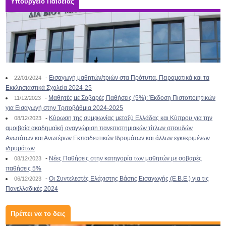
Υπουργείο Παιδείας
-
Εισαγωγή μαθητών/τριών στα Πρότυπα, Πειραματικά και τα
22/01/2024
Εκκλησιαστικά Σχολεία 2024-25
-
Μαθητές με Σοβαρές Παθήσεις (5%): Έκδοση Πιστοποιητικών
11/12/2023
για Εισαγωγή στην Τριτοβάθμια 2024-2025
-
Κύρωση της συμφωνίας μεταξύ Ελλάδας και Κύπρου για την
08/12/2023
αμοιβαία ακαδημαϊκή αναγνώριση πανεπιστημιακών τίτλων σπουδών
Ανωτάτων και Ανωτέρων Εκπαιδευτικών Ιδρυμάτων και άλλων εγκεκριμένων
ιδρυμάτων
-
Νέες Παθήσεις στην κατηγορία των μαθητών με σοβαρές
08/12/2023
παθήσεις 5%
-
Οι Συντελεστές Ελάχιστης Βάσης Εισαγωγής (Ε.Β.Ε.) για τις
06/12/2023
Πανελλαδικές 2024
Πρέπει να το δεις