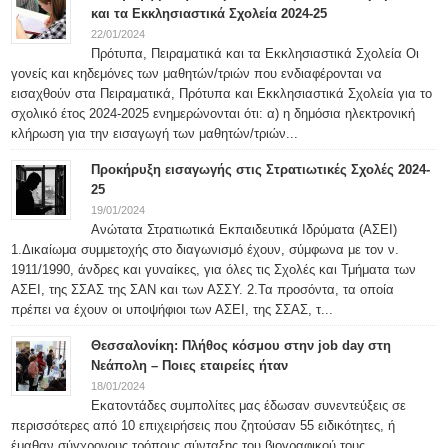
και τα Εκκλησιαστικά Σχολεία 2024-25
22/01/2024
Πρότυπα, Πειραματικά και τα Εκκλησιαστικά Σχολεία Οι
γονείς και κηδεμόνες των μαθητών/τριών που ενδιαφέρονται να
εισαχθούν στα Πειραματικά, Πρότυπα και Εκκλησιαστικά Σχολεία για το
σχολικό έτος 2024-2025 ενημερώνονται ότι: α) η δημόσια ηλεκτρονική
κλήρωση για την εισαγωγή των μαθητών/τριών...
Προκήρυξη εισαγωγής στις Στρατιωτικές Σχολές 2024-
25
19/01/2024
Ανώτατα Στρατιωτικά Εκπαιδευτικά Ιδρύματα (ΑΣΕΙ)
1.Δικαίωμα συμμετοχής στο διαγωνισμό έχουν, σύμφωνα με τον ν.
1911/1990, άνδρες και γυναίκες, για όλες τις Σχολές και Τμήματα των
ΑΣΕΙ, της ΣΣΑΣ της ΣΑΝ και των ΑΣΣΥ. 2.Τα προσόντα, τα οποία
πρέπει να έχουν οι υποψήφιοι των ΑΣΕΙ, της ΣΣΑΣ, τ...
Θεσσαλονίκη: Πλήθος κόσμου στην job day στη
Νεάπολη – Ποιες εταιρείες ήταν
18/01/2024
Εκατοντάδες συμπολίτες μας έδωσαν συνεντεύξεις σε
περισσότερες από 10 επιχειρήσεις που ζητούσαν 55 ειδικότητες, ή
έμαθαν σύγχρονους τρόπους σύνταξης του βιογραφικού τους