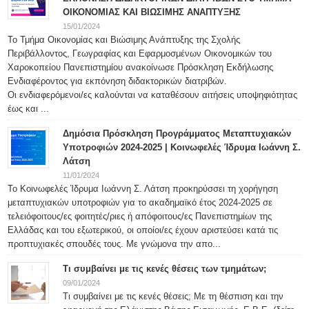
ΟΙΚΟΝΟΜΙΑΣ ΚΑΙ ΒΙΩΣΙΜΗΣ ΑΝΑΠΤΥΞΗΣ
15/01/2024
Το Τμήμα Οικονομίας και Βιώσιμης Ανάπτυξης της Σχολής
Περιβάλλοντος, Γεωγραφίας και Εφαρμοσμένων Οικονομικών του
Χαροκοπείου Πανεπιστημίου ανακοίνωσε Πρόσκληση Εκδήλωσης
Ενδιαφέροντος για εκπόνηση διδακτορικών διατριβών.
Οι ενδιαφερόμενοι/ες καλούνται να καταθέσουν αιτήσεις υποψηφιότητας
έως και ...
Δημόσια Πρόσκληση Προγράμματος Μεταπτυχιακών
Υποτροφιών 2024-2025 | Κοινωφελές Ίδρυμα Ιωάννη Σ.
Λάτση
11/01/2024
Το Κοινωφελές Ίδρυμα Ιωάννη Σ. Λάτση προκηρύσσει τη χορήγηση
μεταπτυχιακών υποτροφιών για το ακαδημαϊκό έτος 2024-2025 σε
τελειόφοιτους/ες φοιτητές/ριες ή απόφοιτους/ες Πανεπιστημίων της
Ελλάδας και του εξωτερικού, οι οποίοι/ες έχουν αριστεύσει κατά τις
προπτυχιακές σπουδές τους. Με γνώμονα την απο...
Τι συμβαίνει με τις κενές θέσεις των τμημάτων;
09/01/2024
Τι συμβαίνει με τις κενές θέσεις; Με τη θέσπιση και την