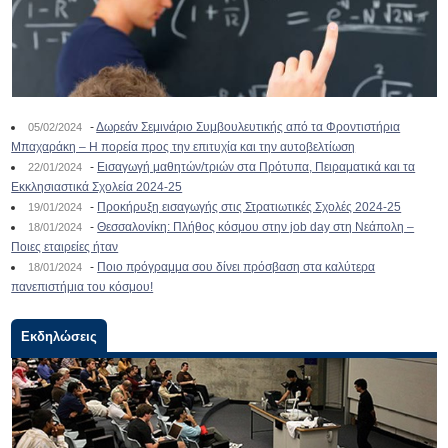
-
Δωρεάν Σεμινάριο Συμβουλευτικής από τα Φροντιστήρια
05/02/2024
Μπαχαράκη – Η πορεία προς την επιτυχία και την αυτοβελτίωση
-
Εισαγωγή μαθητών/τριών στα Πρότυπα, Πειραματικά και τα
22/01/2024
Εκκλησιαστικά Σχολεία 2024-25
-
Προκήρυξη εισαγωγής στις Στρατιωτικές Σχολές 2024-25
19/01/2024
-
Θεσσαλονίκη: Πλήθος κόσμου στην job day στη Νεάπολη –
18/01/2024
Ποιες εταιρείες ήταν
-
Ποιο πρόγραμμα σου δίνει πρόσβαση στα καλύτερα
18/01/2024
πανεπιστήμια του κόσμου!
Εκδηλώσεις