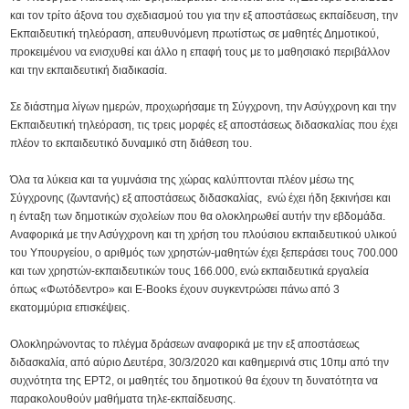
και τον τρίτο άξονα του σχεδιασμού του για την εξ αποστάσεως εκπαίδευση, την
Εκπαιδευτική τηλεόραση, απευθυνόμενη πρωτίστως σε μαθητές Δημοτικού,
προκειμένου να ενισχυθεί και άλλο η επαφή τους με το μαθησιακό περιβάλλον
και την εκπαιδευτική διαδικασία.
Σε διάστημα λίγων ημερών, προχωρήσαμε τη Σύγχρονη, την Ασύγχρονη και την
Εκπαιδευτική τηλεόραση, τις τρεις μορφές εξ αποστάσεως διδασκαλίας που έχει
πλέον το εκπαιδευτικό δυναμικό στη διάθεση του.
Όλα τα λύκεια και τα γυμνάσια της χώρας καλύπτονται πλέον μέσω της
Σύγχρονης (ζωντανής) εξ αποστάσεως διδασκαλίας, ενώ έχει ήδη ξεκινήσει και
η ένταξη των δημοτικών σχολείων που θα ολοκληρωθεί αυτήν την εβδομάδα.
Αναφορικά με την Ασύγχρονη και τη χρήση του πλούσιου εκπαιδευτικού υλικού
του Υπουργείου, ο αριθμός των χρηστών-μαθητών έχει ξεπεράσει τους 700.000
και των χρηστών-εκπαιδευτικών τους 166.000, ενώ εκπαιδευτικά εργαλεία
όπως «Φωτόδεντρο» και E-Books έχουν συγκεντρώσει πάνω από 3
εκατομμύρια επισκέψεις.
Ολοκληρώνοντας το πλέγμα δράσεων αναφορικά με την εξ αποστάσεως
διδασκαλία, από αύριο Δευτέρα, 30/3/2020 και καθημερινά στις 10πμ από την
συχνότητα της ΕΡΤ2, οι μαθητές του δημοτικού θα έχουν τη δυνατότητα να
παρακολουθούν μαθήματα τηλε-εκπαίδευσης.