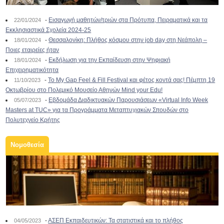
-
Εισαγωγή μαθητών/τριών στα Πρότυπα, Πειραματικά και τα
22/01/2024
Εκκλησιαστικά Σχολεία 2024-25
-
Θεσσαλονίκη: Πλήθος κόσμου στην job day στη Νεάπολη –
18/01/2024
Ποιες εταιρείες ήταν
-
Εκδήλωση για την Εκπαίδευση στην Ψηφιακή
18/01/2024
Επιχειρηματικότητα
-
To My Gap Feel & Fill Festival και φέτος κοντά σας! Πέμπτη 19
11/10/2023
Οκτωβρίου στο Πολεμικό Μουσείο Αθηνών Mind your Edu!
-
Εβδομάδα Διαδικτυακών Παρουσιάσεων «Virtual Info Week
05/07/2023
Masters at TUC» για τα Προγράμματα Μεταπτυχιακών Σπουδών στο
Πολυτεχνείο Κρήτης
Νομοθεσία
-
ΑΣΕΠ Εκπαιδευτικών: Τα στατιστικά και το πλήθος
04/05/2023