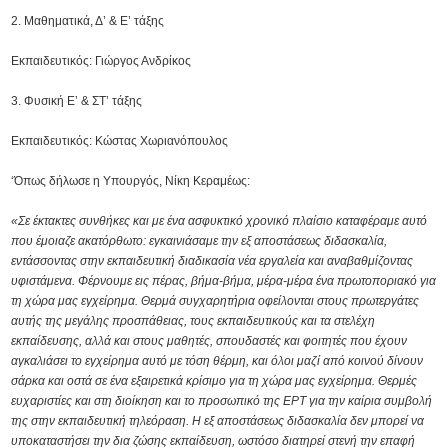
Μαθηματικά, Δ’ & Ε’ τάξης
Εκπαιδευτικός: Γιώργος Ανδρίκος
Φυσική Ε’ & ΣΤ’ τάξης
Εκπαιδευτικός: Κώστας Χωριανόπουλος
‘Όπως δήλωσε η Υπουργός, Νίκη Κεραμέως:
«Σε έκτακτες συνθήκες και με ένα ασφυκτικό χρονικό πλαίσιο καταφέραμε αυτό
που έμοιαζε ακατόρθωτο: εγκαινιάσαμε την εξ αποστάσεως διδασκαλία,
εντάσσοντας στην εκπαιδευτική διαδικασία νέα εργαλεία και αναβαθμίζοντας
υφιστάμενα. Φέρνουμε εις πέρας, βήμα-βήμα, μέρα-μέρα ένα πρωτοποριακό για
τη χώρα μας εγχείρημα. Θερμά συγχαρητήρια οφείλονται στους πρωτεργάτες
αυτής της μεγάλης προσπάθειας, τους εκπαιδευτικούς και τα στελέχη
εκπαίδευσης, αλλά και στους μαθητές, σπουδαστές και φοιτητές που έχουν
αγκαλιάσει το εγχείρημα αυτό με τόση θέρμη, και όλοι μαζί από κοινού δίνουν
σάρκα και οστά σε ένα εξαιρετικά κρίσιμο για τη χώρα μας εγχείρημα. Θερμές
ευχαριστίες και στη διοίκηση και το προσωπικό της ΕΡΤ για την καίρια συμβολή
της στην εκπαιδευτική τηλεόραση. Η εξ αποστάσεως διδασκαλία δεν μπορεί να
υποκαταστήσει την δια ζώσης εκπαίδευση, ωστόσο διατηρεί στενή την επαφή