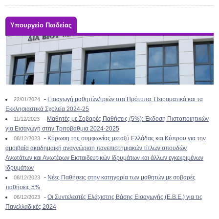
Υπουργείο Παιδείας
-
Εισαγωγή μαθητών/τριών στα Πρότυπα, Πειραματικά και τα
22/01/2024
Εκκλησιαστικά Σχολεία 2024-25
-
Μαθητές με Σοβαρές Παθήσεις (5%): Έκδοση Πιστοποιητικών
11/12/2023
για Εισαγωγή στην Τριτοβάθμια 2024-2025
-
Κύρωση της συμφωνίας μεταξύ Ελλάδας και Κύπρου για την
08/12/2023
αμοιβαία ακαδημαϊκή αναγνώριση πανεπιστημιακών τίτλων σπουδών
Ανωτάτων και Ανωτέρων Εκπαιδευτικών Ιδρυμάτων και άλλων εγκεκριμένων
ιδρυμάτων
-
Νέες Παθήσεις στην κατηγορία των μαθητών με σοβαρές
08/12/2023
παθήσεις 5%
-
Οι Συντελεστές Ελάχιστης Βάσης Εισαγωγής (Ε.Β.Ε.) για τις
06/12/2023
Πανελλαδικές 2024