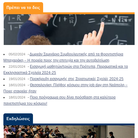
Πρέπει να το δεις
-
Δωρεάν Σεμινάριο Συμβουλευτικής από τα Φροντιστήρια
05/02/2024
Μπαχαράκη – Η πορεία προς την επιτυχία και την αυτοβελτίωση
-
Εισαγωγή μαθητών/τριών στα Πρότυπα, Πειραματικά και τα
22/01/2024
Εκκλησιαστικά Σχολεία 2024-25
-
Προκήρυξη εισαγωγής στις Στρατιωτικές Σχολές 2024-25
19/01/2024
-
Θεσσαλονίκη: Πλήθος κόσμου στην job day στη Νεάπολη –
18/01/2024
Ποιες εταιρείες ήταν
-
Ποιο πρόγραμμα σου δίνει πρόσβαση στα καλύτερα
18/01/2024
πανεπιστήμια του κόσμου!
Εκδηλώσεις