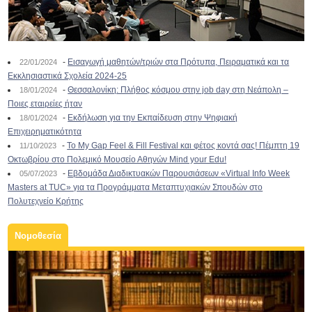
-
Εισαγωγή μαθητών/τριών στα Πρότυπα, Πειραματικά και τα
22/01/2024
Εκκλησιαστικά Σχολεία 2024-25
-
Θεσσαλονίκη: Πλήθος κόσμου στην job day στη Νεάπολη –
18/01/2024
Ποιες εταιρείες ήταν
-
Εκδήλωση για την Εκπαίδευση στην Ψηφιακή
18/01/2024
Επιχειρηματικότητα
-
To My Gap Feel & Fill Festival και φέτος κοντά σας! Πέμπτη 19
11/10/2023
Οκτωβρίου στο Πολεμικό Μουσείο Αθηνών Mind your Edu!
-
Εβδομάδα Διαδικτυακών Παρουσιάσεων «Virtual Info Week
05/07/2023
Masters at TUC» για τα Προγράμματα Μεταπτυχιακών Σπουδών στο
Πολυτεχνείο Κρήτης
Νομοθεσία