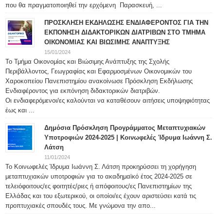
που θα πραγματοποιηθεί την ερχόμενη Παρασκευή, ...
ΠΡΟΣΚΛΗΣΗ ΕΚΔΗΛΩΣΗΣ ΕΝΔΙΑΦΕΡΟΝΤΟΣ ΓΙΑ ΤΗΝ
ΕΚΠΟΝΗΣΗ ΔΙΔΑΚΤΟΡΙΚΩΝ ΔΙΑΤΡΙΒΩΝ ΣΤΟ ΤΜΗΜΑ
ΟΙΚΟΝΟΜΙΑΣ ΚΑΙ ΒΙΩΣΙΜΗΣ ΑΝΑΠΤΥΞΗΣ
15/01/2024
Το Τμήμα Οικονομίας και Βιώσιμης Ανάπτυξης της Σχολής
Περιβάλλοντος, Γεωγραφίας και Εφαρμοσμένων Οικονομικών του
Χαροκοπείου Πανεπιστημίου ανακοίνωσε Πρόσκληση Εκδήλωσης
Ενδιαφέροντος για εκπόνηση διδακτορικών διατριβών.
Οι ενδιαφερόμενοι/ες καλούνται να καταθέσουν αιτήσεις υποψηφιότητας
έως και ...
Δημόσια Πρόσκληση Προγράμματος Μεταπτυχιακών
Υποτροφιών 2024-2025 | Κοινωφελές Ίδρυμα Ιωάννη Σ.
Λάτση
11/01/2024
Το Κοινωφελές Ίδρυμα Ιωάννη Σ. Λάτση προκηρύσσει τη χορήγηση
μεταπτυχιακών υποτροφιών για το ακαδημαϊκό έτος 2024-2025 σε
τελειόφοιτους/ες φοιτητές/ριες ή απόφοιτους/ες Πανεπιστημίων της
Ελλάδας και του εξωτερικού, οι οποίοι/ες έχουν αριστεύσει κατά τις
προπτυχιακές σπουδές τους. Με γνώμονα την απο...