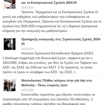
και τα Εκκλησιαστικά Σχολεία 2024-25
22/01/2024
Πρότυπα, Πειραματικά και τα Εκκλησιαστικά Σχολεία Οι
γονείς και κηδεμόνες των μαθητών/τριών που ενδιαφέρονται να
εισαχθούν στα Πειραματικά, Πρότυπα και Εκκλησιαστικά Σχολεία για το
σχολικό έτος 2024-2025 ενημερώνονται ότι: α) η δημόσια ηλεκτρονική
κλήρωση για την εισαγωγή των μαθητών/τριών...
Προκήρυξη εισαγωγής στις Στρατιωτικές Σχολές 2024-
25
19/01/2024
Ανώτατα Στρατιωτικά Εκπαιδευτικά Ιδρύματα (ΑΣΕΙ)
1.Δικαίωμα συμμετοχής στο διαγωνισμό έχουν, σύμφωνα με τον ν.
1911/1990, άνδρες και γυναίκες, για όλες τις Σχολές και Τμήματα των
ΑΣΕΙ, της ΣΣΑΣ της ΣΑΝ και των ΑΣΣΥ. 2.Τα προσόντα, τα οποία
πρέπει να έχουν οι υποψήφιοι των ΑΣΕΙ, της ΣΣΑΣ, τ...
Θεσσαλονίκη: Πλήθος κόσμου στην job day στη
Νεάπολη – Ποιες εταιρείες ήταν
18/01/2024
Εκατοντάδες συμπολίτες μας έδωσαν συνεντεύξεις σε
περισσότερες από 10 επιχειρήσεις που ζητούσαν 55 ειδικότητες, ή
έμαθαν σύγχρονους τρόπους σύνταξης του βιογραφικού τους