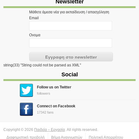
Newsletter
Μάθετε άμεσα νέα για εκπαίδευση / απασχόληση
Email
Ονομα
string(33) "String could not be parsed as XML"
Social
Follow us on Twitter
followers
Connect on Facebook
17342 fans
Copyright © 2026
Παιδεία – Εργασία
. All rights reserved.
Διαφημιστική προβολή
Βήμα Αναγνωστών
Πολιτική Απορρήτου