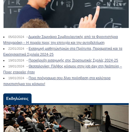
-
Δωρεάν Σεμινάριο Συμβουλευτικής από τα Φροντιστήρια
05/02/2024
Μπαχαράκη – Η πορεία προς την επιτυχία και την αυτοβελτίωση
-
Εισαγωγή μαθητών/τριών στα Πρότυπα, Πειραματικά και τα
22/01/2024
Εκκλησιαστικά Σχολεία 2024-25
-
Προκήρυξη εισαγωγής στις Στρατιωτικές Σχολές 2024-25
19/01/2024
-
Θεσσαλονίκη: Πλήθος κόσμου στην job day στη Νεάπολη –
18/01/2024
Ποιες εταιρείες ήταν
-
Ποιο πρόγραμμα σου δίνει πρόσβαση στα καλύτερα
18/01/2024
πανεπιστήμια του κόσμου!
Εκδηλώσεις