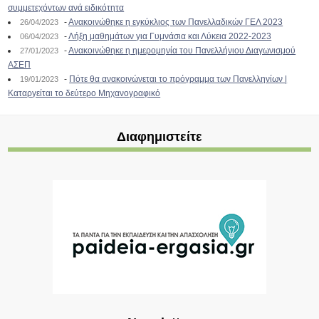
συμμετεχόντων ανά ειδικότητα
-
Ανακοινώθηκε η εγκύκλιος των Πανελλαδικών ΓΕΛ 2023
26/04/2023
-
Λήξη μαθημάτων για Γυμνάσια και Λύκεια 2022-2023
06/04/2023
-
Ανακοινώθηκε η ημερομηνία του Πανελλήνιου Διαγωνισμού
27/01/2023
ΑΣΕΠ
-
Πότε θα ανακοινώνεται το πρόγραμμα των Πανελληνίων |
19/01/2023
Καταργείται το δεύτερο Μηχανογραφικό
Διαφημιστείτε