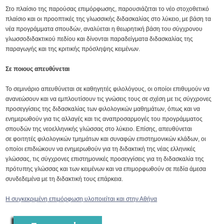
Στο πλαίσιο της παρούσας επιμόρφωσης, παρουσιάζεται το νέο στοχοθετικό
πλαίσιο και οι προοπτικές της γλωσσικής διδασκαλίας στο λύκειο, με βάση τα
νέα προγράμματα σπουδών, αναλύεται η θεωρητική βάση του σύγχρονου
γλωσσοδιδακτικού πεδίου και δίνονται παραδείγματα διδασκαλίας της
παραγωγής και της κριτικής πρόσληψης κειμένων.
Σε ποιους απευθύνεται
Το σεμινάριο απευθύνεται σε καθηγητές φιλολόγους, οι οποίοι επιθυμούν να
ανανεώσουν και να εμπλουτίσουν τις γνώσεις τους σε σχέση με τις σύγχρονες
προσεγγίσεις της διδασκαλίας των φιλολογικών μαθημάτων, όπως και να
ενημερωθούν για τις αλλαγές και τις αναπροσαρμογές του προγράμματος
σπουδών της νεοελληνικής γλώσσας στο λύκειο. Επίσης, απευθύνεται
σε φοιτητές φιλολογικών τμημάτων και συναφών επιστημονικών κλάδων, οι
οποίοι επιδιώκουν να ενημερωθούν για τη διδακτική της νέας ελληνικές
γλώσσας, τις σύγχρονες επιστημονικές προσεγγίσεις για τη διδασκαλία της
πρότυπης γλώσσας και των κειμένων και να επιμορφωθούν σε πεδία άμεσα
συνδεδεμένα με τη διδακτική τους επάρκεια.
Η συγκεκριμένη επιμόρφωση υλοποιείται και στην Αθήνα