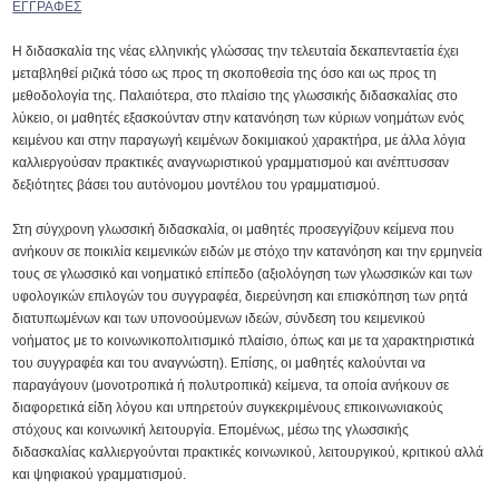
ΕΓΓΡΑΦΕΣ
Η διδασκαλία της νέας ελληνικής γλώσσας την τελευταία δεκαπενταετία έχει
μεταβληθεί ριζικά τόσο ως προς τη σκοποθεσία της όσο και ως προς τη
μεθοδολογία της. Παλαιότερα, στο πλαίσιο της γλωσσικής διδασκαλίας στο
λύκειο, οι μαθητές εξασκούνταν στην κατανόηση των κύριων νοημάτων ενός
κειμένου και στην παραγωγή κειμένων δοκιμιακού χαρακτήρα, με άλλα λόγια
καλλιεργούσαν πρακτικές αναγνωριστικού γραμματισμού και ανέπτυσσαν
δεξιότητες βάσει του αυτόνομου μοντέλου του γραμματισμού.
Στη σύγχρονη γλωσσική διδασκαλία, οι μαθητές προσεγγίζουν κείμενα που
ανήκουν σε ποικιλία κειμενικών ειδών με στόχο την κατανόηση και την ερμηνεία
τους σε γλωσσικό και νοηματικό επίπεδο (αξιολόγηση των γλωσσικών και των
υφολογικών επιλογών του συγγραφέα, διερεύνηση και επισκόπηση των ρητά
διατυπωμένων και των υπονοούμενων ιδεών, σύνδεση του κειμενικού
νοήματος με το κοινωνικοπολιτισμικό πλαίσιο, όπως και με τα χαρακτηριστικά
του συγγραφέα και του αναγνώστη). Επίσης, οι μαθητές καλούνται να
παραγάγουν (μονοτροπικά ή πολυτροπικά) κείμενα, τα οποία ανήκουν σε
διαφορετικά είδη λόγου και υπηρετούν συγκεκριμένους επικοινωνιακούς
στόχους και κοινωνική λειτουργία. Επομένως, μέσω της γλωσσικής
διδασκαλίας καλλιεργούνται πρακτικές κοινωνικού, λειτουργικού, κριτικού αλλά
και ψηφιακού γραμματισμού.