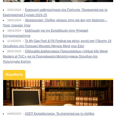
-
Εισαγωγή μαθητών/τριών στα Πρότυπα, Πειραματικά και τα
22/01/2024
Εκκλησιαστικά Σχολεία 2024-25
-
Θεσσαλονίκη: Πλήθος κόσμου στην job day στη Νεάπολη –
18/01/2024
Ποιες εταιρείες ήταν
-
Εκδήλωση για την Εκπαίδευση στην Ψηφιακή
18/01/2024
Επιχειρηματικότητα
-
To My Gap Feel & Fill Festival και φέτος κοντά σας! Πέμπτη 19
11/10/2023
Οκτωβρίου στο Πολεμικό Μουσείο Αθηνών Mind your Edu!
-
Εβδομάδα Διαδικτυακών Παρουσιάσεων «Virtual Info Week
05/07/2023
Masters at TUC» για τα Προγράμματα Μεταπτυχιακών Σπουδών στο
Πολυτεχνείο Κρήτης
Νομοθεσία
-
ΑΣΕΠ Εκπαιδευτικών: Τα στατιστικά και το πλήθος
04/05/2023