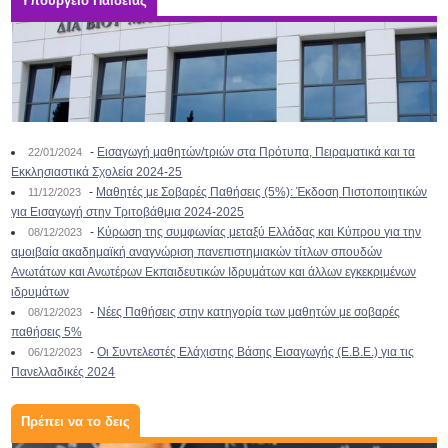
Υπουργείο Παιδείας
-
Εισαγωγή μαθητών/τριών στα Πρότυπα, Πειραματικά και τα
22/01/2024
Εκκλησιαστικά Σχολεία 2024-25
-
Μαθητές με Σοβαρές Παθήσεις (5%): Έκδοση Πιστοποιητικών
11/12/2023
για Εισαγωγή στην Τριτοβάθμια 2024-2025
-
Κύρωση της συμφωνίας μεταξύ Ελλάδας και Κύπρου για την
08/12/2023
αμοιβαία ακαδημαϊκή αναγνώριση πανεπιστημιακών τίτλων σπουδών
Ανωτάτων και Ανωτέρων Εκπαιδευτικών Ιδρυμάτων και άλλων εγκεκριμένων
ιδρυμάτων
-
Νέες Παθήσεις στην κατηγορία των μαθητών με σοβαρές
08/12/2023
παθήσεις 5%
-
Οι Συντελεστές Ελάχιστης Βάσης Εισαγωγής (Ε.Β.Ε.) για τις
06/12/2023
Πανελλαδικές 2024
Πρέπει να το δεις