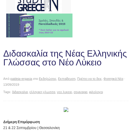
Διδασκαλία της Νέας Ελληνικής
Γλώσσας στο Νέο Λύκειο
Από
paideia-ergasia
στο
Εκδηλώσεις
,
Εκπαίδευση
,
Πρέπει να το δεις
,
Φοιτητικά Νέα
·
13/09/2019
Tags:
διδασκαλια
,
ελληνικη γλωσσα
,
νεο λυκειο
,
σεμιναρια
,
φιλολογοι
Διήμερη Επιμόρφωση
21 & 22 Σεπτεμβρίου | Θεσσαλονίκη