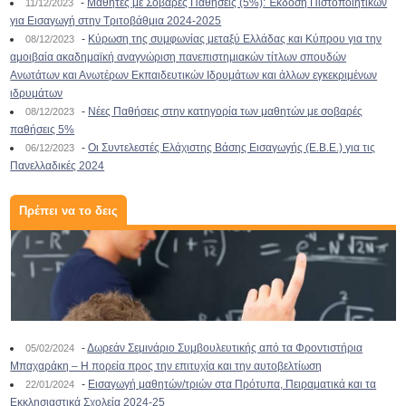
-
Μαθητές με Σοβαρές Παθήσεις (5%): Έκδοση Πιστοποιητικών
11/12/2023
για Εισαγωγή στην Τριτοβάθμια 2024-2025
-
Κύρωση της συμφωνίας μεταξύ Ελλάδας και Κύπρου για την
08/12/2023
αμοιβαία ακαδημαϊκή αναγνώριση πανεπιστημιακών τίτλων σπουδών
Ανωτάτων και Ανωτέρων Εκπαιδευτικών Ιδρυμάτων και άλλων εγκεκριμένων
ιδρυμάτων
-
Νέες Παθήσεις στην κατηγορία των μαθητών με σοβαρές
08/12/2023
παθήσεις 5%
-
Οι Συντελεστές Ελάχιστης Βάσης Εισαγωγής (Ε.Β.Ε.) για τις
06/12/2023
Πανελλαδικές 2024
Πρέπει να το δεις
-
Δωρεάν Σεμινάριο Συμβουλευτικής από τα Φροντιστήρια
05/02/2024
Μπαχαράκη – Η πορεία προς την επιτυχία και την αυτοβελτίωση
-
Εισαγωγή μαθητών/τριών στα Πρότυπα, Πειραματικά και τα
22/01/2024
Εκκλησιαστικά Σχολεία 2024-25