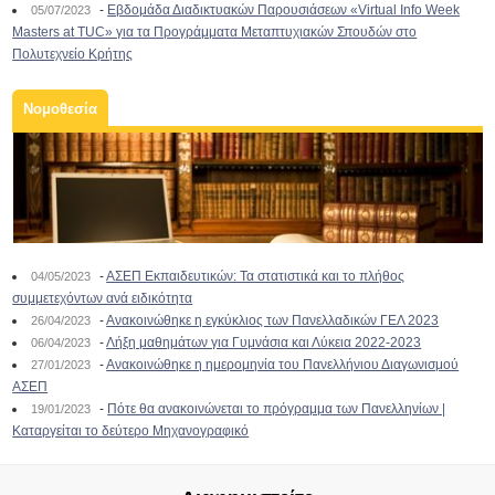
-
Εβδομάδα Διαδικτυακών Παρουσιάσεων «Virtual Info Week
05/07/2023
Masters at TUC» για τα Προγράμματα Μεταπτυχιακών Σπουδών στο
Πολυτεχνείο Κρήτης
Νομοθεσία
-
ΑΣΕΠ Εκπαιδευτικών: Τα στατιστικά και το πλήθος
04/05/2023
συμμετεχόντων ανά ειδικότητα
-
Ανακοινώθηκε η εγκύκλιος των Πανελλαδικών ΓΕΛ 2023
26/04/2023
-
Λήξη μαθημάτων για Γυμνάσια και Λύκεια 2022-2023
06/04/2023
-
Ανακοινώθηκε η ημερομηνία του Πανελλήνιου Διαγωνισμού
27/01/2023
ΑΣΕΠ
-
Πότε θα ανακοινώνεται το πρόγραμμα των Πανελληνίων |
19/01/2023
Καταργείται το δεύτερο Μηχανογραφικό