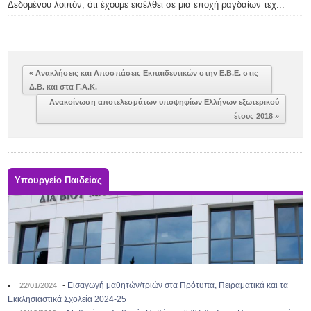
Δεδομένου λοιπόν, ότι έχουμε εισέλθει σε μια εποχή ραγδαίων τεχ...
« Ανακλήσεις και Αποσπάσεις Εκπαιδευτικών στην Ε.Β.Ε. στις
Δ.Β. και στα Γ.Α.Κ.
Aνακοίνωση αποτελεσμάτων υποψηφίων Ελλήνων εξωτερικού
έτους 2018 »
Υπουργείο Παιδείας
-
Εισαγωγή μαθητών/τριών στα Πρότυπα, Πειραματικά και τα
22/01/2024
Εκκλησιαστικά Σχολεία 2024-25