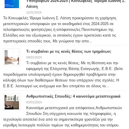
Υποτροφιών 2024-2025 | Κοινωφελές Ίδρυμα Ιωάννη Σ.
Λάτση
11/01/2024
Το Κοινωφελές Ίδρυμα Ιωάννη Σ. Λάτση προκηρύσσει τη χορήγηση
μεταπτυχιακών υποτροφιών για το ακαδημαϊκό έτος 2024-2025 σε
τελειόφοιτους/ες φοιτητές/ριες ή απόφοιτους/ες Πανεπιστημίων της
Ελλάδας και του εξωτερικού, οι οποίοι/ες έχουν αριστεύσει κατά τις
προπτυχιακές σπουδές τους. Με γνώμονα την απο...
Τι συμβαίνει με τις κενές θέσεις των τμημάτων;
09/01/2024
Τι συμβαίνει με τις κενές θέσεις; Με τη θέσπιση και την
εφαρμογή της Ελάχιστης Βάσης Εισαγωγής, Ε.Β.Ε. (δείτε
παραδείγματα υπολογισμού) έχουν δημιουργηθεί προβλήματα στην
κάλυψη όλων των διαθέσιμων θέσεων που υπάρχουν στις σχολές. Η
Ε.Β.Ε. λειτουργεί ως ανάχωμα και δεν επιτρέπει σε όλους το...
Ανθρωπιστικές Σπουδές: 4 καινοτόμα μεταπτυχιακά
03/01/2024
Καινοτόμα μεταπτυχιακά για απόφοιτους Ανθρωπιστικών
Σπουδών Στη σύγχρονη κοινωνία της πληροφορίας, η
τεχνολογία αποτελεί ένα από τα σημαντικότερα γρανάζια για την
εύρυθμη λειτουργία πολλών τομέων της καθημερινότητας του ατόμου.