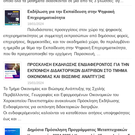
οποίο όλα τα μαθήματα διδάσκονται σε μία από τις 3 γλώσσες: αγ...
Εκδήλωση για την Εκπαίδευση στην Ψηφιακή
Επιχειρηματικότητα
18/01/2024
Πολυδιάστατες προσεγγίσεις στον χώρο της ψηφιακής
επιχειρηματικότητας με συμμετοχή εκπροσώπων από δημόσιους φορείς,
επιχειρήσεις, θερμοκοιτίδες, και τον ακαδημαϊκό χώρο, θα περιλαμβάνει
η ημερίδα με θέμα την Εκπαίδευση στην Ψηφιακή Επιχειρηματικότητα,
που θα πραγματοποιηθεί την ερχόμενη Παρασκευή, ...
ΠΡΟΣΚΛΗΣΗ ΕΚΔΗΛΩΣΗΣ ΕΝΔΙΑΦΕΡΟΝΤΟΣ ΓΙΑ ΤΗΝ
ΕΚΠΟΝΗΣΗ ΔΙΔΑΚΤΟΡΙΚΩΝ ΔΙΑΤΡΙΒΩΝ ΣΤΟ ΤΜΗΜΑ
ΟΙΚΟΝΟΜΙΑΣ ΚΑΙ ΒΙΩΣΙΜΗΣ ΑΝΑΠΤΥΞΗΣ
15/01/2024
Το Τμήμα Οικονομίας και Βιώσιμης Ανάπτυξης της Σχολής
Περιβάλλοντος, Γεωγραφίας και Εφαρμοσμένων Οικονομικών του
Χαροκοπείου Πανεπιστημίου ανακοίνωσε Πρόσκληση Εκδήλωσης
Ενδιαφέροντος για εκπόνηση διδακτορικών διατριβών.
Οι ενδιαφερόμενοι/ες καλούνται να καταθέσουν αιτήσεις υποψηφιότητας
έως και ...
Δημόσια Πρόσκληση Προγράμματος Μεταπτυχιακών