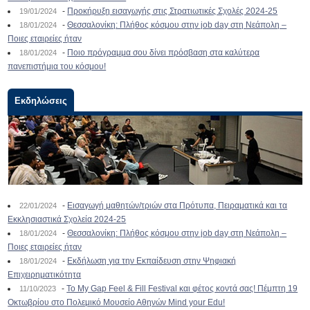
-
Προκήρυξη εισαγωγής στις Στρατιωτικές Σχολές 2024-25
19/01/2024
-
Θεσσαλονίκη: Πλήθος κόσμου στην job day στη Νεάπολη –
18/01/2024
Ποιες εταιρείες ήταν
-
Ποιο πρόγραμμα σου δίνει πρόσβαση στα καλύτερα
18/01/2024
πανεπιστήμια του κόσμου!
Εκδηλώσεις
-
Εισαγωγή μαθητών/τριών στα Πρότυπα, Πειραματικά και τα
22/01/2024
Εκκλησιαστικά Σχολεία 2024-25
-
Θεσσαλονίκη: Πλήθος κόσμου στην job day στη Νεάπολη –
18/01/2024
Ποιες εταιρείες ήταν
-
Εκδήλωση για την Εκπαίδευση στην Ψηφιακή
18/01/2024
Επιχειρηματικότητα
-
To My Gap Feel & Fill Festival και φέτος κοντά σας! Πέμπτη 19
11/10/2023
Οκτωβρίου στο Πολεμικό Μουσείο Αθηνών Mind your Edu!