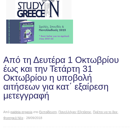
Από τη Δευτέρα 1 Οκτωβρίου
έως και την Τετάρτη 31
Οκτωβρίου η υποβολή
αιτήσεων για κατ΄ εξαίρεση
μετεγγραφή
Από
paideia-ergasia
στο
Εκπαίδευση
,
Πανελλήνιες Εξετάσεις
,
Πρέπει να το δεις
,
Φοιτητικά Νέα
· 28/09/2018