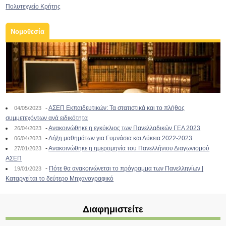
Πολυτεχνείο Κρήτης
Νομοθεσία
-
ΑΣΕΠ Εκπαιδευτικών: Τα στατιστικά και το πλήθος
04/05/2023
συμμετεχόντων ανά ειδικότητα
-
Ανακοινώθηκε η εγκύκλιος των Πανελλαδικών ΓΕΛ 2023
26/04/2023
-
Λήξη μαθημάτων για Γυμνάσια και Λύκεια 2022-2023
06/04/2023
-
Ανακοινώθηκε η ημερομηνία του Πανελλήνιου Διαγωνισμού
27/01/2023
ΑΣΕΠ
-
Πότε θα ανακοινώνεται το πρόγραμμα των Πανελληνίων |
19/01/2023
Καταργείται το δεύτερο Μηχανογραφικό
Διαφημιστείτε