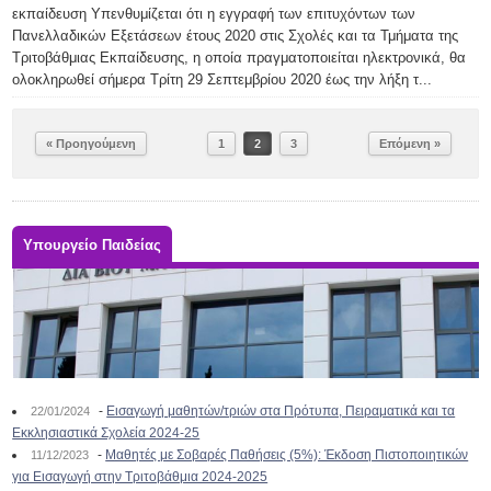
εκπαίδευση Υπενθυμίζεται ότι η εγγραφή των επιτυχόντων των
Πανελλαδικών Εξετάσεων έτους 2020 στις Σχολές και τα Τμήματα της
Τριτοβάθμιας Εκπαίδευσης, η οποία πραγματοποιείται ηλεκτρονικά, θα
ολοκληρωθεί σήμερα Τρίτη 29 Σεπτεμβρίου 2020 έως την λήξη τ...
« Προηγούμενη
1
2
3
Επόμενη »
Υπουργείο Παιδείας
-
Εισαγωγή μαθητών/τριών στα Πρότυπα, Πειραματικά και τα
22/01/2024
Εκκλησιαστικά Σχολεία 2024-25
-
Μαθητές με Σοβαρές Παθήσεις (5%): Έκδοση Πιστοποιητικών
11/12/2023
για Εισαγωγή στην Τριτοβάθμια 2024-2025