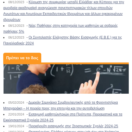
-
Κύρωση της συμφωνίας μεταξύ Ελλάδας και Κύπρου για την
08/12/2023
αμοιβαία ακαδημαϊκή αναγνώριση πανεπιστημιακών τίτλων σπουδών
Ανωτάτων και Ανωτέρων Εκπαιδευτικών Ιδρυμάτων και άλλων εγκεκριμένων
ιδρυμάτων
-
Νέες Παθήσεις στην κατηγορία των μαθητών με σοβαρές
08/12/2023
παθήσεις 5%
-
Οι Συντελεστές Ελάχιστης Βάσης Εισαγωγής (Ε.Β.Ε.) για τις
06/12/2023
Πανελλαδικές 2024
Πρέπει να το δεις
-
Δωρεάν Σεμινάριο Συμβουλευτικής από τα Φροντιστήρια
05/02/2024
Μπαχαράκη – Η πορεία προς την επιτυχία και την αυτοβελτίωση
-
Εισαγωγή μαθητών/τριών στα Πρότυπα, Πειραματικά και τα
22/01/2024
Εκκλησιαστικά Σχολεία 2024-25
-
Προκήρυξη εισαγωγής στις Στρατιωτικές Σχολές 2024-25
19/01/2024