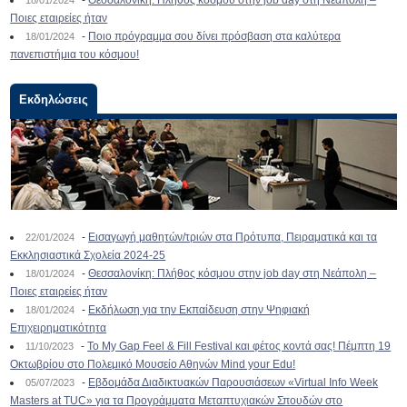
-
Θεσσαλονίκη: Πλήθος κόσμου στην job day στη Νεάπολη –
18/01/2024
Ποιες εταιρείες ήταν
-
Ποιο πρόγραμμα σου δίνει πρόσβαση στα καλύτερα
18/01/2024
πανεπιστήμια του κόσμου!
Εκδηλώσεις
-
Εισαγωγή μαθητών/τριών στα Πρότυπα, Πειραματικά και τα
22/01/2024
Εκκλησιαστικά Σχολεία 2024-25
-
Θεσσαλονίκη: Πλήθος κόσμου στην job day στη Νεάπολη –
18/01/2024
Ποιες εταιρείες ήταν
-
Εκδήλωση για την Εκπαίδευση στην Ψηφιακή
18/01/2024
Επιχειρηματικότητα
-
To My Gap Feel & Fill Festival και φέτος κοντά σας! Πέμπτη 19
11/10/2023
Οκτωβρίου στο Πολεμικό Μουσείο Αθηνών Mind your Edu!
-
Εβδομάδα Διαδικτυακών Παρουσιάσεων «Virtual Info Week
05/07/2023
Masters at TUC» για τα Προγράμματα Μεταπτυχιακών Σπουδών στο