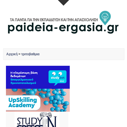
Αρχική
>
τριτοβαθμια