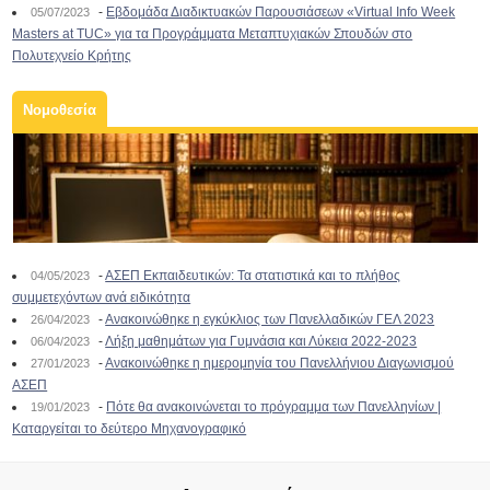
-
Εβδομάδα Διαδικτυακών Παρουσιάσεων «Virtual Info Week
05/07/2023
Masters at TUC» για τα Προγράμματα Μεταπτυχιακών Σπουδών στο
Πολυτεχνείο Κρήτης
Νομοθεσία
-
ΑΣΕΠ Εκπαιδευτικών: Τα στατιστικά και το πλήθος
04/05/2023
συμμετεχόντων ανά ειδικότητα
-
Ανακοινώθηκε η εγκύκλιος των Πανελλαδικών ΓΕΛ 2023
26/04/2023
-
Λήξη μαθημάτων για Γυμνάσια και Λύκεια 2022-2023
06/04/2023
-
Ανακοινώθηκε η ημερομηνία του Πανελλήνιου Διαγωνισμού
27/01/2023
ΑΣΕΠ
-
Πότε θα ανακοινώνεται το πρόγραμμα των Πανελληνίων |
19/01/2023
Καταργείται το δεύτερο Μηχανογραφικό