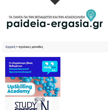
Αρχική
>
σχολικες μοναδες