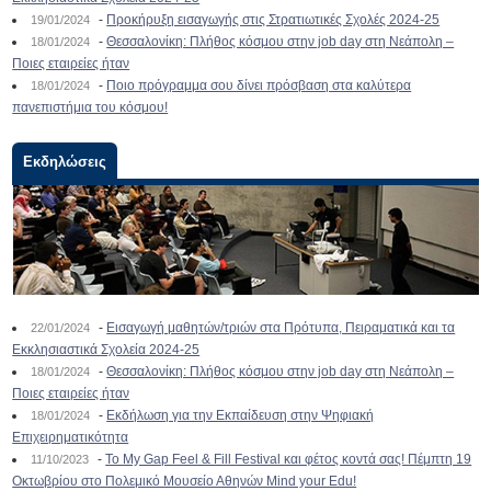
-
Προκήρυξη εισαγωγής στις Στρατιωτικές Σχολές 2024-25
19/01/2024
-
Θεσσαλονίκη: Πλήθος κόσμου στην job day στη Νεάπολη –
18/01/2024
Ποιες εταιρείες ήταν
-
Ποιο πρόγραμμα σου δίνει πρόσβαση στα καλύτερα
18/01/2024
πανεπιστήμια του κόσμου!
Εκδηλώσεις
-
Εισαγωγή μαθητών/τριών στα Πρότυπα, Πειραματικά και τα
22/01/2024
Εκκλησιαστικά Σχολεία 2024-25
-
Θεσσαλονίκη: Πλήθος κόσμου στην job day στη Νεάπολη –
18/01/2024
Ποιες εταιρείες ήταν
-
Εκδήλωση για την Εκπαίδευση στην Ψηφιακή
18/01/2024
Επιχειρηματικότητα
-
To My Gap Feel & Fill Festival και φέτος κοντά σας! Πέμπτη 19
11/10/2023
Οκτωβρίου στο Πολεμικό Μουσείο Αθηνών Mind your Edu!