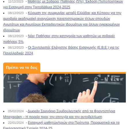
-
Μαθητές με Σοβαρές Παθήσεις (5%): Έκδοση Πιστοποιητικών
11/12/2023
για Εισαγωγή στην Τριτοβάθμια 2024-2025
-
Κύρωση της συμφωνίας μεταξύ Ελλάδας και Κύπρου για την
08/12/2023
αμοιβαία ακαδημαϊκή αναγνώριση πανεπιστημιακών τίτλων σπουδών
Ανωτάτων και Ανωτέρων Εκπαιδευτικών Ιδρυμάτων και άλλων εγκεκριμένων
ιδρυμάτων
-
Νέες Παθήσεις στην κατηγορία των μαθητών με σοβαρές
08/12/2023
παθήσεις 5%
-
Οι Συντελεστές Ελάχιστης Βάσης Εισαγωγής (Ε.Β.Ε.) για τις
06/12/2023
Πανελλαδικές 2024
Πρέπει να το δεις
-
Δωρεάν Σεμινάριο Συμβουλευτικής από τα Φροντιστήρια
05/02/2024
Μπαχαράκη – Η πορεία προς την επιτυχία και την αυτοβελτίωση
-
Εισαγωγή μαθητών/τριών στα Πρότυπα, Πειραματικά και τα
22/01/2024
Εκκλησιαστικά Σχολεία 2024-25