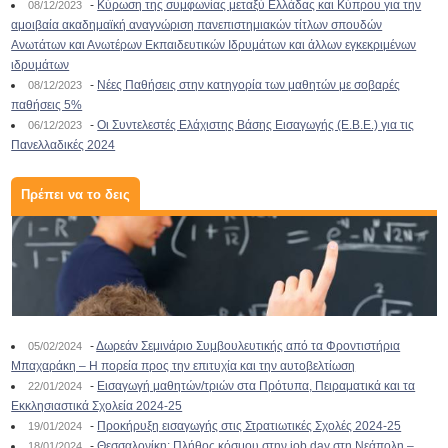
-
Κύρωση της συμφωνίας μεταξύ Ελλάδας και Κύπρου για την
08/12/2023
αμοιβαία ακαδημαϊκή αναγνώριση πανεπιστημιακών τίτλων σπουδών
Ανωτάτων και Ανωτέρων Εκπαιδευτικών Ιδρυμάτων και άλλων εγκεκριμένων
ιδρυμάτων
-
Νέες Παθήσεις στην κατηγορία των μαθητών με σοβαρές
08/12/2023
παθήσεις 5%
-
Οι Συντελεστές Ελάχιστης Βάσης Εισαγωγής (Ε.Β.Ε.) για τις
06/12/2023
Πανελλαδικές 2024
Πρέπει να το δεις
-
Δωρεάν Σεμινάριο Συμβουλευτικής από τα Φροντιστήρια
05/02/2024
Μπαχαράκη – Η πορεία προς την επιτυχία και την αυτοβελτίωση
-
Εισαγωγή μαθητών/τριών στα Πρότυπα, Πειραματικά και τα
22/01/2024
Εκκλησιαστικά Σχολεία 2024-25
-
Προκήρυξη εισαγωγής στις Στρατιωτικές Σχολές 2024-25
19/01/2024
-
Θεσσαλονίκη: Πλήθος κόσμου στην job day στη Νεάπολη –
18/01/2024