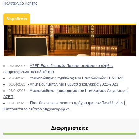
Πολυτεχνείο Κρήτης
Νομοθεσία
-
ΑΣΕΠ Εκπαιδευτικών: Τα στατιστικά και το πλήθος
04/05/2023
συμμετεχόντων ανά ειδικότητα
-
Ανακοινώθηκε η εγκύκλιος των Πανελλαδικών ΓΕΛ 2023
26/04/2023
-
Λήξη μαθημάτων για Γυμνάσια και Λύκεια 2022-2023
06/04/2023
-
Ανακοινώθηκε η ημερομηνία του Πανελλήνιου Διαγωνισμού
27/01/2023
ΑΣΕΠ
-
Πότε θα ανακοινώνεται το πρόγραμμα των Πανελληνίων |
19/01/2023
Καταργείται το δεύτερο Μηχανογραφικό
Διαφημιστείτε