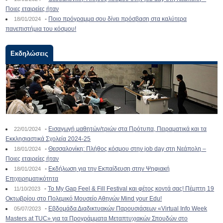
Ποιες εταιρείες ήταν
-
Ποιο πρόγραμμα σου δίνει πρόσβαση στα καλύτερα
18/01/2024
πανεπιστήμια του κόσμου!
Εκδηλώσεις
-
Εισαγωγή μαθητών/τριών στα Πρότυπα, Πειραματικά και τα
22/01/2024
Εκκλησιαστικά Σχολεία 2024-25
-
Θεσσαλονίκη: Πλήθος κόσμου στην job day στη Νεάπολη –
18/01/2024
Ποιες εταιρείες ήταν
-
Εκδήλωση για την Εκπαίδευση στην Ψηφιακή
18/01/2024
Επιχειρηματικότητα
-
To My Gap Feel & Fill Festival και φέτος κοντά σας! Πέμπτη 19
11/10/2023
Οκτωβρίου στο Πολεμικό Μουσείο Αθηνών Mind your Edu!
-
Εβδομάδα Διαδικτυακών Παρουσιάσεων «Virtual Info Week
05/07/2023
Masters at TUC» για τα Προγράμματα Μεταπτυχιακών Σπουδών στο