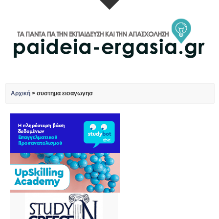
Αρχική
>
συστημα εισαγωγησ