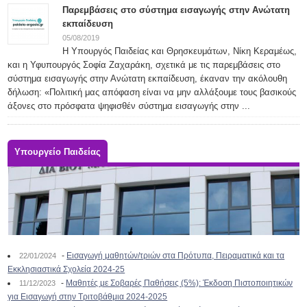
Παρεμβάσεις στο σύστημα εισαγωγής στην Ανώτατη
εκπαίδευση
05/08/2019
Η Υπουργός Παιδείας και Θρησκευμάτων, Νίκη Κεραμέως,
και η Υφυπουργός Σοφία Ζαχαράκη, σχετικά με τις παρεμβάσεις στο
σύστημα εισαγωγής στην Ανώτατη εκπαίδευση, έκαναν την ακόλουθη
δήλωση: «Πολιτική μας απόφαση είναι να μην αλλάξουμε τους βασικούς
άξονες στο πρόσφατα ψηφισθέν σύστημα εισαγωγής στην ...
Υπουργείο Παιδείας
-
Εισαγωγή μαθητών/τριών στα Πρότυπα, Πειραματικά και τα
22/01/2024
Εκκλησιαστικά Σχολεία 2024-25
-
Μαθητές με Σοβαρές Παθήσεις (5%): Έκδοση Πιστοποιητικών
11/12/2023
για Εισαγωγή στην Τριτοβάθμια 2024-2025