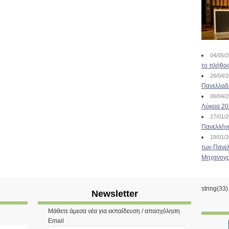
04/05/
το πλήθος
26/04/
Πανελλαδ
06/04/
Λύκεια 2
27/01/
Πανελλήν
19/01/
των Πανελ
Μηχανογρ
string(33
Newsletter
Μάθετε άμεσα νέα για εκπαίδευση / απασχόληση
Email