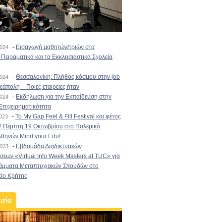
-
Εισαγωγή μαθητών/τριών στα
2024
Πειραματικά και τα Εκκλησιαστικά Σχολεία
-
Θεσσαλονίκη: Πλήθος κόσμου στην job
2024
εάπολη – Ποιες εταιρείες ήταν
-
Εκδήλωση για την Εκπαίδευση στην
2024
Επιχειρηματικότητα
-
To My Gap Feel & Fill Festival και φέτος
2023
! Πέμπτη 19 Οκτωβρίου στο Πολεμικό
Αθηνών Mind your Edu!
-
Εβδομάδα Διαδικτυακών
2023
εων «Virtual Info Week Masters at TUC» για
άμματα Μεταπτυχιακών Σπουδών στο
είο Κρήτης
εσία