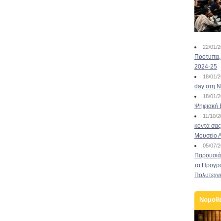
22/01/
Πρότυπα, 
2024-25
18/01/
day στη Ν
18/01/
Ψηφιακή 
11/10/
κοντά σας
Μουσείο 
05/07/
Παρουσιάσ
τα Προγρ
Πολυτεχν
Νομοθ