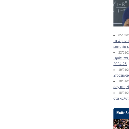
05/02/
τα Φροντ
επιτυχία 
22/01/
Πρότυπα, 
2024-25
19/01/
Στρατιωτι
18/01/
day στη Ν
18/01/
στα καλύτ
Εκδηλ