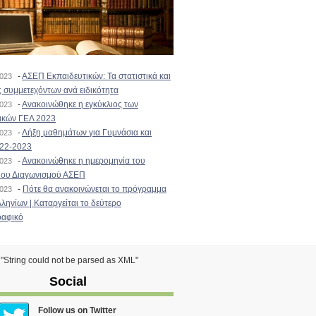
-
ΑΣΕΠ Εκπαιδευτικών: Τα στατιστικά και
2023
 συμμετεχόντων ανά ειδικότητα
-
Ανακοινώθηκε η εγκύκλιος των
2023
ικών ΓΕΛ 2023
-
Λήξη μαθημάτων για Γυμνάσια και
2023
022-2023
-
Ανακοινώθηκε η ημερομηνία του
2023
ιου Διαγωνισμού ΑΣΕΠ
-
Πότε θα ανακοινώνεται το πρόγραμμα
2023
ληνίων | Καταργείται το δεύτερο
αφικό
) "String could not be parsed as XML"
Social
Follow us on Twitter