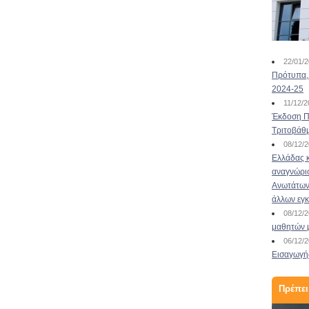
5+1 SOS Πληροφορίες
που πρέπει να γνωρίζεις
22/01/
εάν σκ...
Πρότυπα, 
2024-25
12/09/2022
11/12/
5+1 SOS Πληροφορίες που πρέπει να γνωρίζεις
Έκδοση Πι
εάν σκέφτεσαι να σπουδάσεις στα ΙΕΚ
Τριτοβάθ
Παραθέτουμε ακολούθως ορισμένες σημαντικές
08/12/
πληροφορίες σύμφωνα με επίσημα στοιχεία από
Ελλάδας κ
το Υπουργείο Παιδείας και Θρησκευμάτων για
αναγνώρι
όσους ενδιαφέρονται για τα Δημόσια ΙΕΚ. Εάν
Ανωτάτων 
έχω εισαχθεί με το παράλληλο μηχανογραφικό
άλλων εγ
σε μια ειδικότητ...
Διαβάστε περισσότερα
08/12/
μαθητών 
06/12/
Εισαγωγής
Πρέπει