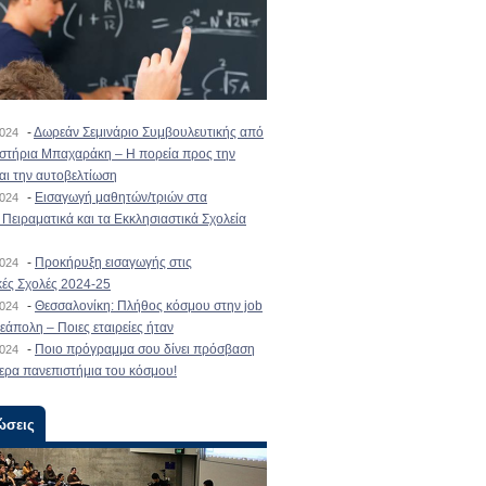
-
Δωρεάν Σεμινάριο Συμβουλευτικής από
2024
ιστήρια Μπαχαράκη – Η πορεία προς την
και την αυτοβελτίωση
-
Εισαγωγή μαθητών/τριών στα
2024
Πειραματικά και τα Εκκλησιαστικά Σχολεία
-
Προκήρυξη εισαγωγής στις
2024
κές Σχολές 2024-25
-
Θεσσαλονίκη: Πλήθος κόσμου στην job
2024
εάπολη – Ποιες εταιρείες ήταν
-
Ποιο πρόγραμμα σου δίνει πρόσβαση
2024
ερα πανεπιστήμια του κόσμου!
ώσεις