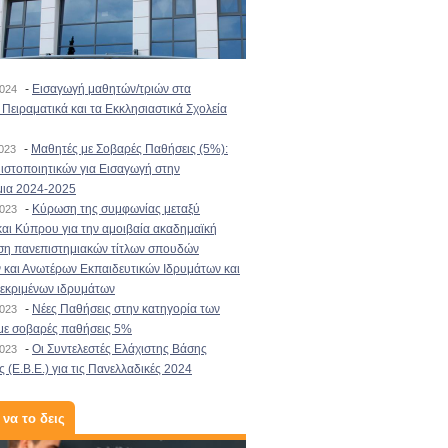
-
Εισαγωγή μαθητών/τριών στα
2024
Πειραματικά και τα Εκκλησιαστικά Σχολεία
-
Μαθητές με Σοβαρές Παθήσεις (5%):
2023
στοποιητικών για Εισαγωγή στην
μια 2024-2025
-
Κύρωση της συμφωνίας μεταξύ
2023
αι Κύπρου για την αμοιβαία ακαδημαϊκή
ση πανεπιστημιακών τίτλων σπουδών
και Ανωτέρων Εκπαιδευτικών Ιδρυμάτων και
κεκριμένων ιδρυμάτων
-
Νέες Παθήσεις στην κατηγορία των
2023
με σοβαρές παθήσεις 5%
-
Οι Συντελεστές Ελάχιστης Βάσης
2023
 (Ε.Β.Ε.) για τις Πανελλαδικές 2024
 να το δεις