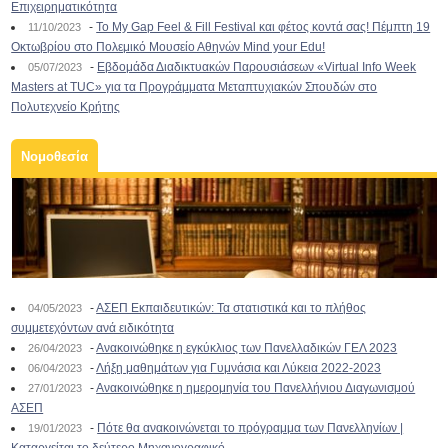
Επιχειρηματικότητα
-
To My Gap Feel & Fill Festival και φέτος κοντά σας! Πέμπτη 19
11/10/2023
Οκτωβρίου στο Πολεμικό Μουσείο Αθηνών Mind your Edu!
-
Εβδομάδα Διαδικτυακών Παρουσιάσεων «Virtual Info Week
05/07/2023
Masters at TUC» για τα Προγράμματα Μεταπτυχιακών Σπουδών στο
Πολυτεχνείο Κρήτης
Νομοθεσία
-
ΑΣΕΠ Εκπαιδευτικών: Τα στατιστικά και το πλήθος
04/05/2023
συμμετεχόντων ανά ειδικότητα
-
Ανακοινώθηκε η εγκύκλιος των Πανελλαδικών ΓΕΛ 2023
26/04/2023
-
Λήξη μαθημάτων για Γυμνάσια και Λύκεια 2022-2023
06/04/2023
-
Ανακοινώθηκε η ημερομηνία του Πανελλήνιου Διαγωνισμού
27/01/2023
ΑΣΕΠ
-
Πότε θα ανακοινώνεται το πρόγραμμα των Πανελληνίων |
19/01/2023