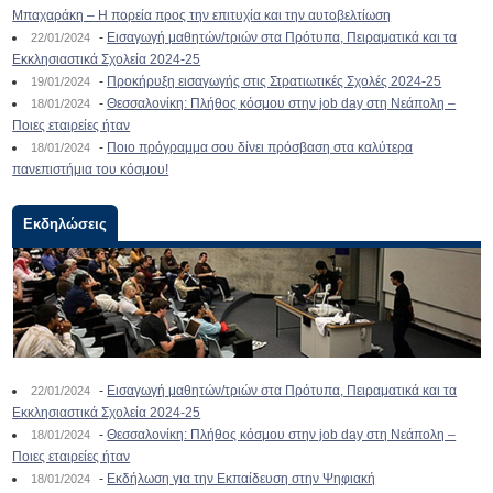
Μπαχαράκη – Η πορεία προς την επιτυχία και την αυτοβελτίωση
-
Εισαγωγή μαθητών/τριών στα Πρότυπα, Πειραματικά και τα
22/01/2024
Εκκλησιαστικά Σχολεία 2024-25
-
Προκήρυξη εισαγωγής στις Στρατιωτικές Σχολές 2024-25
19/01/2024
-
Θεσσαλονίκη: Πλήθος κόσμου στην job day στη Νεάπολη –
18/01/2024
Ποιες εταιρείες ήταν
-
Ποιο πρόγραμμα σου δίνει πρόσβαση στα καλύτερα
18/01/2024
πανεπιστήμια του κόσμου!
Εκδηλώσεις
-
Εισαγωγή μαθητών/τριών στα Πρότυπα, Πειραματικά και τα
22/01/2024
Εκκλησιαστικά Σχολεία 2024-25
-
Θεσσαλονίκη: Πλήθος κόσμου στην job day στη Νεάπολη –
18/01/2024
Ποιες εταιρείες ήταν
-
Εκδήλωση για την Εκπαίδευση στην Ψηφιακή
18/01/2024