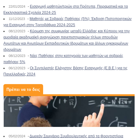
-
Εισαγωγή μαθητών/τριών στα Πρότυπα, Πειραματικά και τα
22/01/2024
Εκκλησιαστικά Σχολεία 2024-25
-
Μαθητές με Σοβαρές Παθήσεις (5%): Έκδοση Πιστοποιητικών
11/12/2023
για Εισαγωγή στην Τριτοβάθμια 2024-2025
-
Κύρωση της συμφωνίας μεταξύ Ελλάδας και Κύπρου για την
08/12/2023
αμοιβαία ακαδημαϊκή αναγνώριση πανεπιστημιακών τίτλων σπουδών
Ανωτάτων και Ανωτέρων Εκπαιδευτικών Ιδρυμάτων και άλλων εγκεκριμένων
ιδρυμάτων
-
Νέες Παθήσεις στην κατηγορία των μαθητών με σοβαρές
08/12/2023
παθήσεις 5%
-
Οι Συντελεστές Ελάχιστης Βάσης Εισαγωγής (Ε.Β.Ε.) για τις
06/12/2023
Πανελλαδικές 2024
Πρέπει να το δεις
-
Δωρεάν Σεμινάριο Συμβουλευτικής από τα Φροντιστήρια
05/02/2024