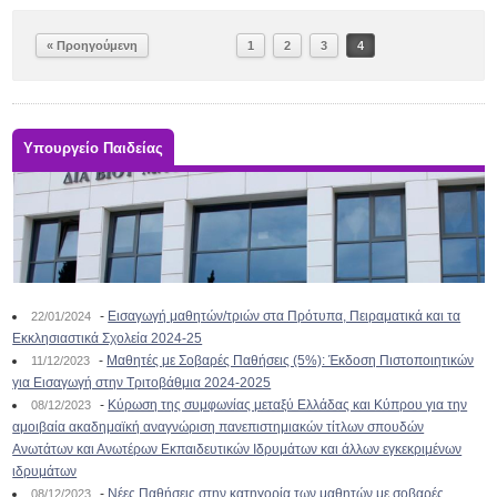
« Προηγούμενη
1
2
3
4
Υπουργείο Παιδείας
-
Εισαγωγή μαθητών/τριών στα Πρότυπα, Πειραματικά και τα
22/01/2024
Εκκλησιαστικά Σχολεία 2024-25
-
Μαθητές με Σοβαρές Παθήσεις (5%): Έκδοση Πιστοποιητικών
11/12/2023
για Εισαγωγή στην Τριτοβάθμια 2024-2025
-
Κύρωση της συμφωνίας μεταξύ Ελλάδας και Κύπρου για την
08/12/2023
αμοιβαία ακαδημαϊκή αναγνώριση πανεπιστημιακών τίτλων σπουδών
Ανωτάτων και Ανωτέρων Εκπαιδευτικών Ιδρυμάτων και άλλων εγκεκριμένων
ιδρυμάτων
-
Νέες Παθήσεις στην κατηγορία των μαθητών με σοβαρές
08/12/2023