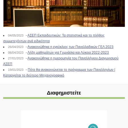
-
ΑΣΕΠ Εκπαιδευτικών: Τα στατιστικά και το πλήθος
04/05/2023
συμμετεχόντων ανά ειδικότητα
-
Ανακοινώθηκε η εγκύκλιος των Πανελλαδικών ΓΕΛ 2023
26/04/2023
-
Λήξη μαθημάτων για Γυμνάσια και Λύκεια 2022-2023
06/04/2023
-
Ανακοινώθηκε η ημερομηνία του Πανελλήνιου Διαγωνισμού
27/01/2023
ΑΣΕΠ
-
Πότε θα ανακοινώνεται το πρόγραμμα των Πανελληνίων |
19/01/2023
Καταργείται το δεύτερο Μηχανογραφικό
Διαφημιστείτε