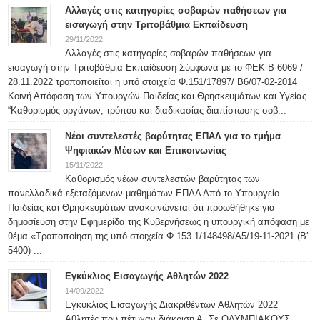
Αλλαγές στις κατηγορίες σοβαρών παθήσεων για
εισαγωγή στην Τριτοβάθμια Εκπαίδευση
29/11/2022
Αλλαγές στις κατηγορίες σοβαρών παθήσεων για
εισαγωγή στην Τριτοβάθμια Εκπαίδευση Σύμφωνα με το ΦΕΚ Β 6069 /
28.11.2022 τροποποιείται η υπό στοιχεία Φ.151/17897/ Β6/07-02-2014
Κοινή Απόφαση των Υπουργών Παιδείας και Θρησκευμάτων και Υγείας
“Καθορισμός οργάνων, τρόπου και διαδικασίας διαπίστωσης σοβ...
Νέοι συντελεστές βαρύτητας ΕΠΑΛ για το τμήμα
Ψηφιακών Μέσων και Επικοινωνίας
15/11/2022
Καθορισμός νέων συντελεστών βαρύτητας των
πανελλαδικά εξεταζόμενων μαθημάτων ΕΠΑΛ Από το Υπουργείο
Παιδείας και Θρησκευμάτων ανακοινώνεται ότι προωθήθηκε για
δημοσίευση στην Εφημερίδα της Κυβερνήσεως η υπουργική απόφαση με
θέμα «Τροποποίηση της υπό στοιχεία Φ.153.1/148498/Α5/19-11-2021 (Β′
5400) ...
Εγκύκλιος Εισαγωγής Αθλητών 2022
14/09/2022
Εγκύκλιος Εισαγωγής Διακριθέντων Αθλητών 2022
Αθλητές που πέτυχαν διάκριση Α. Σε ΟΛΥΜΠΙΑΚΟΥΣ,