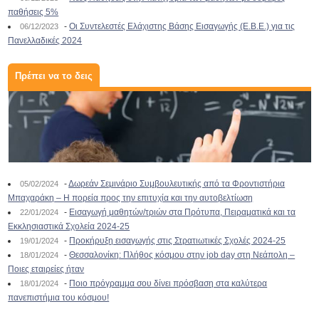
παθήσεις 5%
-
Οι Συντελεστές Ελάχιστης Βάσης Εισαγωγής (Ε.Β.Ε.) για τις
06/12/2023
Πανελλαδικές 2024
Πρέπει να το δεις
-
Δωρεάν Σεμινάριο Συμβουλευτικής από τα Φροντιστήρια
05/02/2024
Μπαχαράκη – Η πορεία προς την επιτυχία και την αυτοβελτίωση
-
Εισαγωγή μαθητών/τριών στα Πρότυπα, Πειραματικά και τα
22/01/2024
Εκκλησιαστικά Σχολεία 2024-25
-
Προκήρυξη εισαγωγής στις Στρατιωτικές Σχολές 2024-25
19/01/2024
-
Θεσσαλονίκη: Πλήθος κόσμου στην job day στη Νεάπολη –
18/01/2024
Ποιες εταιρείες ήταν
-
Ποιο πρόγραμμα σου δίνει πρόσβαση στα καλύτερα
18/01/2024
πανεπιστήμια του κόσμου!