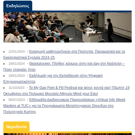
Εκδηλώσεις
-
Εισαγωγή μαθητών/τριών στα Πρότυπα, Πειραματικά και τα
22/01/2024
Εκκλησιαστικά Σχολεία 2024-25
-
Θεσσαλονίκη: Πλήθος κόσμου στην job day στη Νεάπολη –
18/01/2024
Ποιες εταιρείες ήταν
-
Εκδήλωση για την Εκπαίδευση στην Ψηφιακή
18/01/2024
Επιχειρηματικότητα
-
To My Gap Feel & Fill Festival και φέτος κοντά σας! Πέμπτη 19
11/10/2023
Οκτωβρίου στο Πολεμικό Μουσείο Αθηνών Mind your Edu!
-
Εβδομάδα Διαδικτυακών Παρουσιάσεων «Virtual Info Week
05/07/2023
Masters at TUC» για τα Προγράμματα Μεταπτυχιακών Σπουδών στο
Πολυτεχνείο Κρήτης
Νομοθεσία