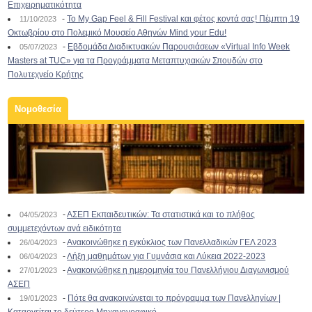
Επιχειρηματικότητα
-
To My Gap Feel & Fill Festival και φέτος κοντά σας! Πέμπτη 19
11/10/2023
Οκτωβρίου στο Πολεμικό Μουσείο Αθηνών Mind your Edu!
-
Εβδομάδα Διαδικτυακών Παρουσιάσεων «Virtual Info Week
05/07/2023
Masters at TUC» για τα Προγράμματα Μεταπτυχιακών Σπουδών στο
Πολυτεχνείο Κρήτης
Νομοθεσία
-
ΑΣΕΠ Εκπαιδευτικών: Τα στατιστικά και το πλήθος
04/05/2023
συμμετεχόντων ανά ειδικότητα
-
Ανακοινώθηκε η εγκύκλιος των Πανελλαδικών ΓΕΛ 2023
26/04/2023
-
Λήξη μαθημάτων για Γυμνάσια και Λύκεια 2022-2023
06/04/2023
-
Ανακοινώθηκε η ημερομηνία του Πανελλήνιου Διαγωνισμού
27/01/2023
ΑΣΕΠ
-
Πότε θα ανακοινώνεται το πρόγραμμα των Πανελληνίων |
19/01/2023