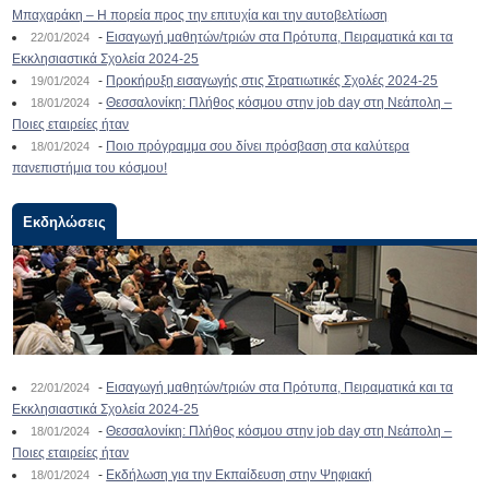
Μπαχαράκη – Η πορεία προς την επιτυχία και την αυτοβελτίωση
-
Εισαγωγή μαθητών/τριών στα Πρότυπα, Πειραματικά και τα
22/01/2024
Εκκλησιαστικά Σχολεία 2024-25
-
Προκήρυξη εισαγωγής στις Στρατιωτικές Σχολές 2024-25
19/01/2024
-
Θεσσαλονίκη: Πλήθος κόσμου στην job day στη Νεάπολη –
18/01/2024
Ποιες εταιρείες ήταν
-
Ποιο πρόγραμμα σου δίνει πρόσβαση στα καλύτερα
18/01/2024
πανεπιστήμια του κόσμου!
Εκδηλώσεις
-
Εισαγωγή μαθητών/τριών στα Πρότυπα, Πειραματικά και τα
22/01/2024
Εκκλησιαστικά Σχολεία 2024-25
-
Θεσσαλονίκη: Πλήθος κόσμου στην job day στη Νεάπολη –
18/01/2024
Ποιες εταιρείες ήταν
-
Εκδήλωση για την Εκπαίδευση στην Ψηφιακή
18/01/2024