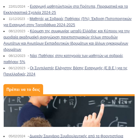
-
Εισαγωγή μαθητών/τριών στα Πρότυπα, Πειραματικά και τα
22/01/2024
Εκκλησιαστικά Σχολεία 2024-25
-
Μαθητές με Σοβαρές Παθήσεις (5%): Έκδοση Πιστοποιητικών
11/12/2023
για Εισαγωγή στην Τριτοβάθμια 2024-2025
-
Κύρωση της συμφωνίας μεταξύ Ελλάδας και Κύπρου για την
08/12/2023
αμοιβαία ακαδημαϊκή αναγνώριση πανεπιστημιακών τίτλων σπουδών
Ανωτάτων και Ανωτέρων Εκπαιδευτικών Ιδρυμάτων και άλλων εγκεκριμένων
ιδρυμάτων
-
Νέες Παθήσεις στην κατηγορία των μαθητών με σοβαρές
08/12/2023
παθήσεις 5%
-
Οι Συντελεστές Ελάχιστης Βάσης Εισαγωγής (Ε.Β.Ε.) για τις
06/12/2023
Πανελλαδικές 2024
Πρέπει να το δεις
-
Δωρεάν Σεμινάριο Συμβουλευτικής από τα Φροντιστήρια
05/02/2024