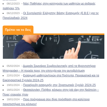
-
Νέες Παθήσεις στην κατηγορία των μαθητών με σοβαρές
08/12/2023
παθήσεις 5%
-
Οι Συντελεστές Ελάχιστης Βάσης Εισαγωγής (Ε.Β.Ε.) για τις
06/12/2023
Πανελλαδικές 2024
Πρέπει να το δεις
-
Δωρεάν Σεμινάριο Συμβουλευτικής από τα Φροντιστήρια
05/02/2024
Μπαχαράκη – Η πορεία προς την επιτυχία και την αυτοβελτίωση
-
Εισαγωγή μαθητών/τριών στα Πρότυπα, Πειραματικά και τα
22/01/2024
Εκκλησιαστικά Σχολεία 2024-25
-
Προκήρυξη εισαγωγής στις Στρατιωτικές Σχολές 2024-25
19/01/2024
-
Θεσσαλονίκη: Πλήθος κόσμου στην job day στη Νεάπολη –
18/01/2024
Ποιες εταιρείες ήταν
-
Ποιο πρόγραμμα σου δίνει πρόσβαση στα καλύτερα
18/01/2024
πανεπιστήμια του κόσμου!