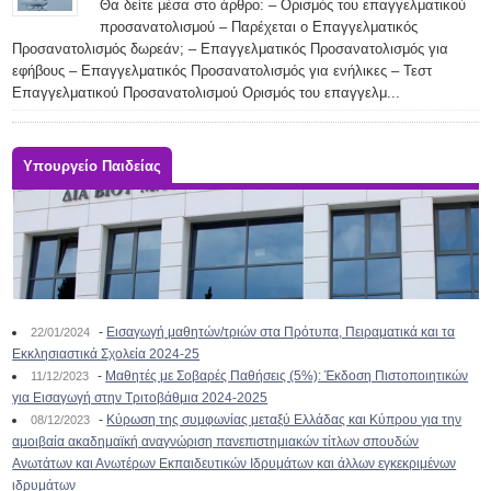
Θα δείτε μέσα στο άρθρο: – Ορισμός του επαγγελματικού
προσανατολισμού – Παρέχεται ο Επαγγελματικός
Προσανατολισμός δωρεάν; – Επαγγελματικός Προσανατολισμός για
εφήβους – Επαγγελματικός Προσανατολισμός για ενήλικες – Τεστ
Επαγγελματικού Προσανατολισμού Ορισμός του επαγγελμ...
Υπουργείο Παιδείας
-
Εισαγωγή μαθητών/τριών στα Πρότυπα, Πειραματικά και τα
22/01/2024
Εκκλησιαστικά Σχολεία 2024-25
-
Μαθητές με Σοβαρές Παθήσεις (5%): Έκδοση Πιστοποιητικών
11/12/2023
για Εισαγωγή στην Τριτοβάθμια 2024-2025
-
Κύρωση της συμφωνίας μεταξύ Ελλάδας και Κύπρου για την
08/12/2023
αμοιβαία ακαδημαϊκή αναγνώριση πανεπιστημιακών τίτλων σπουδών
Ανωτάτων και Ανωτέρων Εκπαιδευτικών Ιδρυμάτων και άλλων εγκεκριμένων
ιδρυμάτων