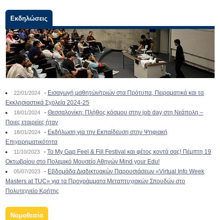
Εκδηλώσεις
-
Εισαγωγή μαθητών/τριών στα Πρότυπα, Πειραματικά και τα
22/01/2024
Εκκλησιαστικά Σχολεία 2024-25
-
Θεσσαλονίκη: Πλήθος κόσμου στην job day στη Νεάπολη –
18/01/2024
Ποιες εταιρείες ήταν
-
Εκδήλωση για την Εκπαίδευση στην Ψηφιακή
18/01/2024
Επιχειρηματικότητα
-
To My Gap Feel & Fill Festival και φέτος κοντά σας! Πέμπτη 19
11/10/2023
Οκτωβρίου στο Πολεμικό Μουσείο Αθηνών Mind your Edu!
-
Εβδομάδα Διαδικτυακών Παρουσιάσεων «Virtual Info Week
05/07/2023
Masters at TUC» για τα Προγράμματα Μεταπτυχιακών Σπουδών στο
Πολυτεχνείο Κρήτης
Νομοθεσία