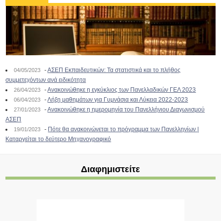
-
ΑΣΕΠ Εκπαιδευτικών: Τα στατιστικά και το πλήθος
04/05/2023
συμμετεχόντων ανά ειδικότητα
-
Ανακοινώθηκε η εγκύκλιος των Πανελλαδικών ΓΕΛ 2023
26/04/2023
-
Λήξη μαθημάτων για Γυμνάσια και Λύκεια 2022-2023
06/04/2023
-
Ανακοινώθηκε η ημερομηνία του Πανελλήνιου Διαγωνισμού
27/01/2023
ΑΣΕΠ
-
Πότε θα ανακοινώνεται το πρόγραμμα των Πανελληνίων |
19/01/2023
Καταργείται το δεύτερο Μηχανογραφικό
Διαφημιστείτε