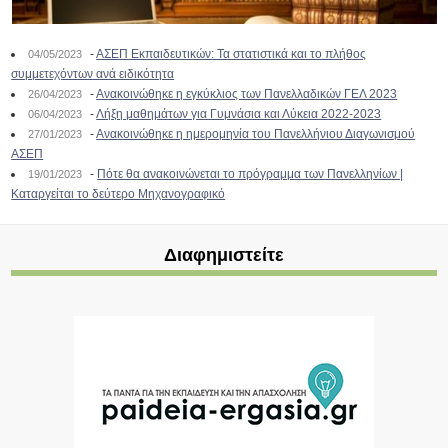
-
ΑΣΕΠ Εκπαιδευτικών: Τα στατιστικά και το πλήθος
04/05/2023
συμμετεχόντων ανά ειδικότητα
-
Ανακοινώθηκε η εγκύκλιος των Πανελλαδικών ΓΕΛ 2023
26/04/2023
-
Λήξη μαθημάτων για Γυμνάσια και Λύκεια 2022-2023
06/04/2023
-
Ανακοινώθηκε η ημερομηνία του Πανελλήνιου Διαγωνισμού
27/01/2023
ΑΣΕΠ
-
Πότε θα ανακοινώνεται το πρόγραμμα των Πανελληνίων |
19/01/2023
Καταργείται το δεύτερο Μηχανογραφικό
Διαφημιστείτε