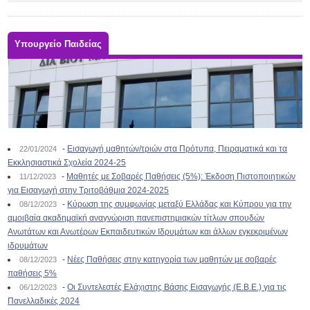
Υπουργείο Παιδείας
-
Εισαγωγή μαθητών/τριών στα Πρότυπα, Πειραματικά και τα
22/01/2024
Εκκλησιαστικά Σχολεία 2024-25
-
Μαθητές με Σοβαρές Παθήσεις (5%): Έκδοση Πιστοποιητικών
11/12/2023
για Εισαγωγή στην Τριτοβάθμια 2024-2025
-
Κύρωση της συμφωνίας μεταξύ Ελλάδας και Κύπρου για την
08/12/2023
αμοιβαία ακαδημαϊκή αναγνώριση πανεπιστημιακών τίτλων σπουδών
Ανωτάτων και Ανωτέρων Εκπαιδευτικών Ιδρυμάτων και άλλων εγκεκριμένων
ιδρυμάτων
-
Νέες Παθήσεις στην κατηγορία των μαθητών με σοβαρές
08/12/2023
παθήσεις 5%
-
Οι Συντελεστές Ελάχιστης Βάσης Εισαγωγής (Ε.Β.Ε.) για τις
06/12/2023
Πανελλαδικές 2024