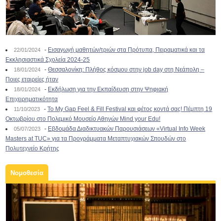
-
Εισαγωγή μαθητών/τριών στα Πρότυπα, Πειραματικά και τα
22/01/2024
Εκκλησιαστικά Σχολεία 2024-25
-
Θεσσαλονίκη: Πλήθος κόσμου στην job day στη Νεάπολη –
18/01/2024
Ποιες εταιρείες ήταν
-
Εκδήλωση για την Εκπαίδευση στην Ψηφιακή
18/01/2024
Επιχειρηματικότητα
-
To My Gap Feel & Fill Festival και φέτος κοντά σας! Πέμπτη 19
11/10/2023
Οκτωβρίου στο Πολεμικό Μουσείο Αθηνών Mind your Edu!
-
Εβδομάδα Διαδικτυακών Παρουσιάσεων «Virtual Info Week
05/07/2023
Masters at TUC» για τα Προγράμματα Μεταπτυχιακών Σπουδών στο
Πολυτεχνείο Κρήτης
Νομοθεσία