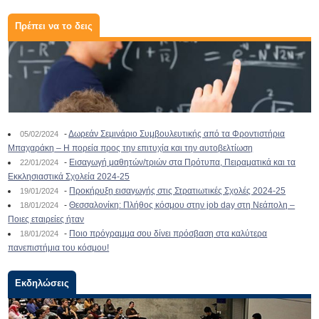
Πρέπει να το δεις
-
Δωρεάν Σεμινάριο Συμβουλευτικής από τα Φροντιστήρια
05/02/2024
Μπαχαράκη – Η πορεία προς την επιτυχία και την αυτοβελτίωση
-
Εισαγωγή μαθητών/τριών στα Πρότυπα, Πειραματικά και τα
22/01/2024
Εκκλησιαστικά Σχολεία 2024-25
-
Προκήρυξη εισαγωγής στις Στρατιωτικές Σχολές 2024-25
19/01/2024
-
Θεσσαλονίκη: Πλήθος κόσμου στην job day στη Νεάπολη –
18/01/2024
Ποιες εταιρείες ήταν
-
Ποιο πρόγραμμα σου δίνει πρόσβαση στα καλύτερα
18/01/2024
πανεπιστήμια του κόσμου!
Εκδηλώσεις