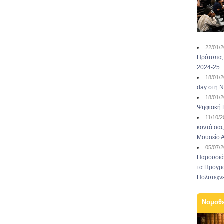
22/01/
Πρότυπα, 
2024-25
18/01/
day στη Ν
18/01/
Ψηφιακή 
11/10/
κοντά σας
Μουσείο 
05/07/
Παρουσιάσ
τα Προγρ
Πολυτεχν
Νομοθ