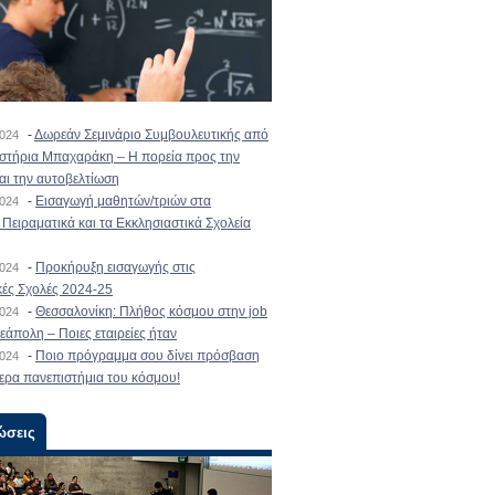
-
Δωρεάν Σεμινάριο Συμβουλευτικής από
2024
ιστήρια Μπαχαράκη – Η πορεία προς την
και την αυτοβελτίωση
-
Εισαγωγή μαθητών/τριών στα
2024
Πειραματικά και τα Εκκλησιαστικά Σχολεία
-
Προκήρυξη εισαγωγής στις
2024
κές Σχολές 2024-25
-
Θεσσαλονίκη: Πλήθος κόσμου στην job
2024
εάπολη – Ποιες εταιρείες ήταν
-
Ποιο πρόγραμμα σου δίνει πρόσβαση
2024
ερα πανεπιστήμια του κόσμου!
ώσεις