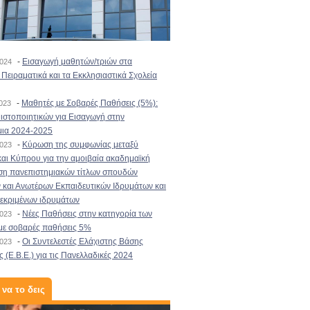
-
Εισαγωγή μαθητών/τριών στα
2024
Πειραματικά και τα Εκκλησιαστικά Σχολεία
-
Μαθητές με Σοβαρές Παθήσεις (5%):
2023
στοποιητικών για Εισαγωγή στην
μια 2024-2025
-
Κύρωση της συμφωνίας μεταξύ
2023
αι Κύπρου για την αμοιβαία ακαδημαϊκή
ση πανεπιστημιακών τίτλων σπουδών
και Ανωτέρων Εκπαιδευτικών Ιδρυμάτων και
κεκριμένων ιδρυμάτων
-
Νέες Παθήσεις στην κατηγορία των
2023
με σοβαρές παθήσεις 5%
-
Οι Συντελεστές Ελάχιστης Βάσης
2023
 (Ε.Β.Ε.) για τις Πανελλαδικές 2024
 να το δεις