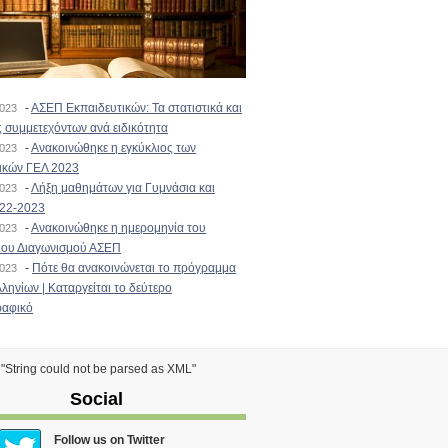
-
ΑΣΕΠ Εκπαιδευτικών: Τα στατιστικά και
2023
 συμμετεχόντων ανά ειδικότητα
-
Ανακοινώθηκε η εγκύκλιος των
2023
ικών ΓΕΛ 2023
-
Λήξη μαθημάτων για Γυμνάσια και
2023
022-2023
-
Ανακοινώθηκε η ημερομηνία του
2023
ιου Διαγωνισμού ΑΣΕΠ
-
Πότε θα ανακοινώνεται το πρόγραμμα
2023
ληνίων | Καταργείται το δεύτερο
αφικό
) "String could not be parsed as XML"
Social
Follow us on Twitter