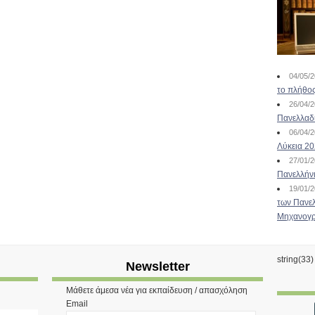
04/05/
το πλήθος
26/04/
Πανελλαδ
06/04/
Λύκεια 2
27/01/
Πανελλήν
19/01/
των Πανελ
Μηχανογρ
string(33
Newsletter
Μάθετε άμεσα νέα για εκπαίδευση / απασχόληση
Email