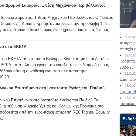
κού Δρυμού Σαμαριάς: 1 θέση Mηχανικού Περιβάλλοντος
ύ Δρυμού Σαμαριάς: 1 θέση Mηχανικού Περιβάλλοντος Ο Φορέας
ύ Σαμαριάς – Δυτικής Κρήτης ανακοινώνει την πρόσληψη 1 ΠΕ
σίας ιδιωτικού δικαίου ορισμένου χρόνου, διάρκειας 1 έτους
05/02/
τα Φροντ
ονα στο ΕΚΕΤΑ
επιτυχία 
22/01/
στο ΕΚΕΤΑ Το Ινστιτούτο Βιώσιμης Κινητικότητας και Δικτύων
Πρότυπα, 
Ε.Τ.Α., στο πλαίσιο έργου, προσκαλεί τους ενδιαφερόμενους
2024-25
οβάλουν αίτηση συνοδευόμενη από τα απαραίτητα
19/01/
0-201...
Στρατιωτι
18/01/
ωνικού Επιστήμονα στο Ινστιτούτο Υγείας του Παιδιού
day στη Ν
18/01/
ικού Επιστήμονα στο Ινστιτούτο Υγείας του Παιδιού Το
στα καλύτ
ού, Διεύθυνση Ψυχικής Υγείας και Κοινωνικής Πρόνοιας στο
τοδοτείται από την ευρωπαϊκή επιτροπή REC Rights, Equality
...
Εκδηλ