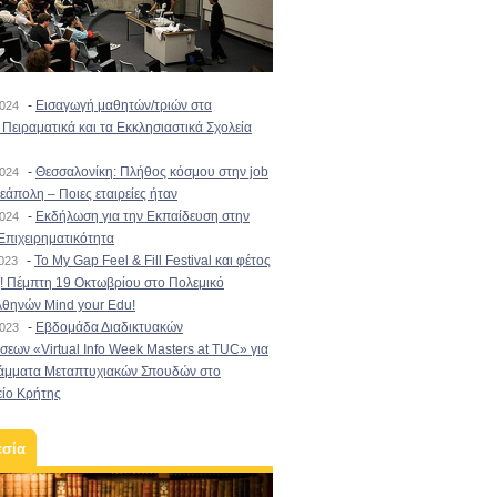
-
Εισαγωγή μαθητών/τριών στα
2024
Πειραματικά και τα Εκκλησιαστικά Σχολεία
-
Θεσσαλονίκη: Πλήθος κόσμου στην job
2024
εάπολη – Ποιες εταιρείες ήταν
-
Εκδήλωση για την Εκπαίδευση στην
2024
Επιχειρηματικότητα
-
To My Gap Feel & Fill Festival και φέτος
2023
! Πέμπτη 19 Οκτωβρίου στο Πολεμικό
Αθηνών Mind your Edu!
-
Εβδομάδα Διαδικτυακών
2023
εων «Virtual Info Week Masters at TUC» για
άμματα Μεταπτυχιακών Σπουδών στο
είο Κρήτης
εσία