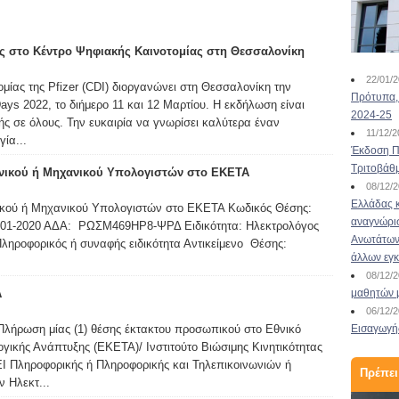
ΠΡΟΣΚΛΗΣΗ
ις στο Κέντρο Ψηφιακής Καινοτομίας στη Θεσσαλονίκη
ΕΚΔΗΛΩΣΗΣ
22/01/
μίας της Pfizer (CDI) διοργανώνει στη Θεσσαλονίκη την
ΕΝΔΙΑΦΕΡΟΝΤΟΣ ΓΙΑ
Πρότυπα, 
ays 2022, το διήμερο 11 και 12 Μαρτίου. Η εκδήλωση είναι
ΥΠΟΒΟΛΗ ΑΙΤΗ...
2024-25
χής σε όλους. Την ευκαιρία να γνωρίσει καλύτερα έναν
11/12/
ία...
Έκδοση Πι
03/11/2022
Τριτοβάθ
νικού ή Μηχανικού Υπολογιστών στο ΕΚΕΤΑ
Το Πανεπιστήμιο Κρήτης αναζητά Σύμβουλο
08/12/
Σταδιοδρομίας για 10μηνη πρόσληψη! Ο
Ελλάδας κ
κού ή Μηχανικού Υπολογιστών στο ΕΚΕΤΑ Κωδικός Θέσης:
Ειδικός Λογαριασμός Κονδυλίων Έρευνας του
αναγνώρι
-01-2020 ΑΔΑ: ΡΩΣΜ469ΗΡ8-ΨΡΔ Ειδικότητα: Ηλεκτρολόγος
Πανεπιστημίου Κρήτης (ΕΛΚΕΠΚ), αφού έλαβε
Ανωτάτων 
ηροφορικός ή συναφής ειδικότητα Αντικείμενο Θέσης:
υπόψη 1. Τις διατάξεις του Ν.4957/2022,
άλλων εγ
κεφάλαιο ΚΖ (ΦΕΚ Α΄141/21.7.2022), 2. Τον
08/12/
Οδηγό Χρηματοδότησης και Διαχείρισης του
Α
μαθητών 
ΕΛΚΕΠΚ (ΦΕΚ 5550/17.12.2020 με τι...
06/12/
Διαβάστε περισσότερα
λήρωση μίας (1) θέσης έκτακτου προσωπικού στο Εθνικό
Εισαγωγής
γικής Ανάπτυξης (ΕΚΕΤΑ)/ Ινστιτούτο Βιώσιμης Κινητικότητας
Ι Πληροφορικής ή Πληροφορικής και Τηλεπικοινωνιών ή
Πρέπει
 Ηλεκτ...