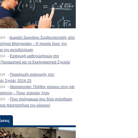
-
Δωρεάν Σεμινάριο Συμβουλευτικής από
2024
ιστήρια Μπαχαράκη – Η πορεία προς την
και την αυτοβελτίωση
-
Εισαγωγή μαθητών/τριών στα
2024
Πειραματικά και τα Εκκλησιαστικά Σχολεία
-
Προκήρυξη εισαγωγής στις
2024
κές Σχολές 2024-25
-
Θεσσαλονίκη: Πλήθος κόσμου στην job
2024
εάπολη – Ποιες εταιρείες ήταν
-
Ποιο πρόγραμμα σου δίνει πρόσβαση
2024
ερα πανεπιστήμια του κόσμου!
ώσεις