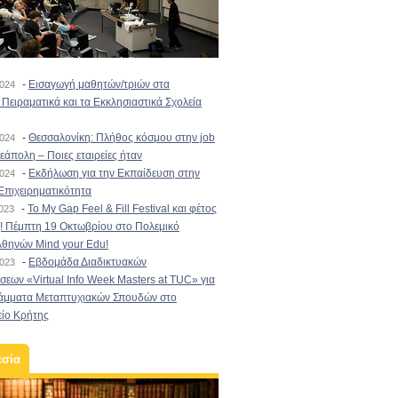
-
Εισαγωγή μαθητών/τριών στα
2024
Πειραματικά και τα Εκκλησιαστικά Σχολεία
-
Θεσσαλονίκη: Πλήθος κόσμου στην job
2024
εάπολη – Ποιες εταιρείες ήταν
-
Εκδήλωση για την Εκπαίδευση στην
2024
Επιχειρηματικότητα
-
To My Gap Feel & Fill Festival και φέτος
2023
! Πέμπτη 19 Οκτωβρίου στο Πολεμικό
Αθηνών Mind your Edu!
-
Εβδομάδα Διαδικτυακών
2023
εων «Virtual Info Week Masters at TUC» για
άμματα Μεταπτυχιακών Σπουδών στο
είο Κρήτης
εσία