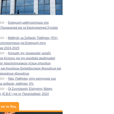
-
Εισαγωγή μαθητών/τριών στα
2024
Πειραματικά και τα Εκκλησιαστικά Σχολεία
-
Μαθητές με Σοβαρές Παθήσεις (5%):
2023
στοποιητικών για Εισαγωγή στην
μια 2024-2025
-
Κύρωση της συμφωνίας μεταξύ
2023
αι Κύπρου για την αμοιβαία ακαδημαϊκή
ση πανεπιστημιακών τίτλων σπουδών
και Ανωτέρων Εκπαιδευτικών Ιδρυμάτων και
κεκριμένων ιδρυμάτων
-
Νέες Παθήσεις στην κατηγορία των
2023
με σοβαρές παθήσεις 5%
-
Οι Συντελεστές Ελάχιστης Βάσης
2023
 (Ε.Β.Ε.) για τις Πανελλαδικές 2024
 να το δεις