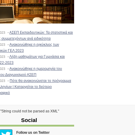
-
ΑΣΕΠ Εκπαιδευτικών: Τα στατιστικά και
2023
 συμμετεχόντων ανά ειδικότητα
-
Ανακοινώθηκε η εγκύκλιος των
2023
ικών ΓΕΛ 2023
-
Λήξη μαθημάτων για Γυμνάσια και
2023
022-2023
-
Ανακοινώθηκε η ημερομηνία του
2023
ιου Διαγωνισμού ΑΣΕΠ
-
Πότε θα ανακοινώνεται το πρόγραμμα
2023
ληνίων | Καταργείται το δεύτερο
αφικό
) "String could not be parsed as XML"
Social
Follow us on Twitter