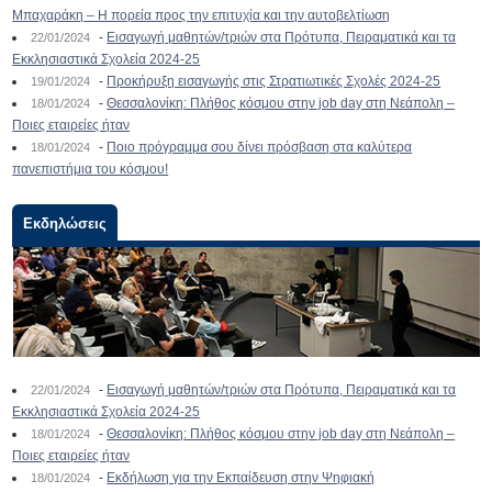
Μπαχαράκη – Η πορεία προς την επιτυχία και την αυτοβελτίωση
-
Εισαγωγή μαθητών/τριών στα Πρότυπα, Πειραματικά και τα
22/01/2024
Εκκλησιαστικά Σχολεία 2024-25
-
Προκήρυξη εισαγωγής στις Στρατιωτικές Σχολές 2024-25
19/01/2024
-
Θεσσαλονίκη: Πλήθος κόσμου στην job day στη Νεάπολη –
18/01/2024
Ποιες εταιρείες ήταν
-
Ποιο πρόγραμμα σου δίνει πρόσβαση στα καλύτερα
18/01/2024
πανεπιστήμια του κόσμου!
Εκδηλώσεις
-
Εισαγωγή μαθητών/τριών στα Πρότυπα, Πειραματικά και τα
22/01/2024
Εκκλησιαστικά Σχολεία 2024-25
-
Θεσσαλονίκη: Πλήθος κόσμου στην job day στη Νεάπολη –
18/01/2024
Ποιες εταιρείες ήταν
-
Εκδήλωση για την Εκπαίδευση στην Ψηφιακή
18/01/2024