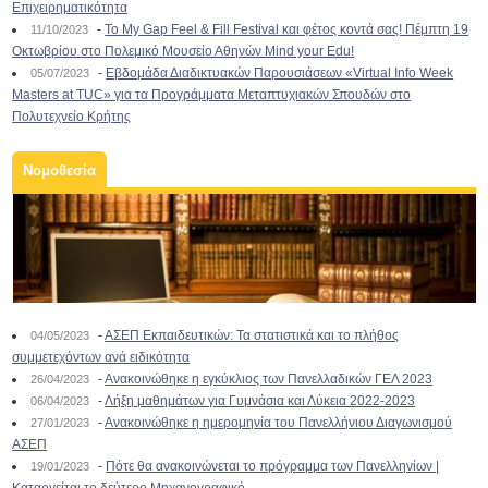
Επιχειρηματικότητα
-
To My Gap Feel & Fill Festival και φέτος κοντά σας! Πέμπτη 19
11/10/2023
Οκτωβρίου στο Πολεμικό Μουσείο Αθηνών Mind your Edu!
-
Εβδομάδα Διαδικτυακών Παρουσιάσεων «Virtual Info Week
05/07/2023
Masters at TUC» για τα Προγράμματα Μεταπτυχιακών Σπουδών στο
Πολυτεχνείο Κρήτης
Νομοθεσία
-
ΑΣΕΠ Εκπαιδευτικών: Τα στατιστικά και το πλήθος
04/05/2023
συμμετεχόντων ανά ειδικότητα
-
Ανακοινώθηκε η εγκύκλιος των Πανελλαδικών ΓΕΛ 2023
26/04/2023
-
Λήξη μαθημάτων για Γυμνάσια και Λύκεια 2022-2023
06/04/2023
-
Ανακοινώθηκε η ημερομηνία του Πανελλήνιου Διαγωνισμού
27/01/2023
ΑΣΕΠ
-
Πότε θα ανακοινώνεται το πρόγραμμα των Πανελληνίων |
19/01/2023