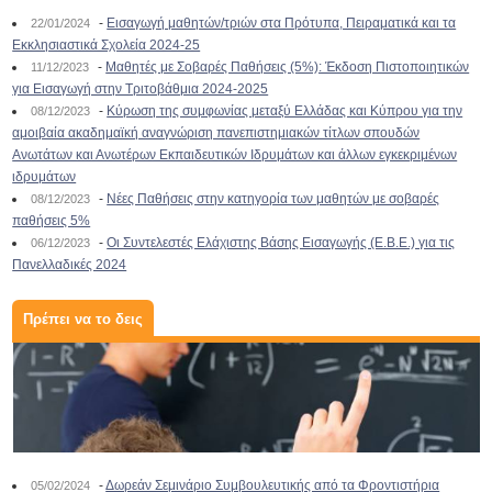
-
Εισαγωγή μαθητών/τριών στα Πρότυπα, Πειραματικά και τα
22/01/2024
Εκκλησιαστικά Σχολεία 2024-25
-
Μαθητές με Σοβαρές Παθήσεις (5%): Έκδοση Πιστοποιητικών
11/12/2023
για Εισαγωγή στην Τριτοβάθμια 2024-2025
-
Κύρωση της συμφωνίας μεταξύ Ελλάδας και Κύπρου για την
08/12/2023
αμοιβαία ακαδημαϊκή αναγνώριση πανεπιστημιακών τίτλων σπουδών
Ανωτάτων και Ανωτέρων Εκπαιδευτικών Ιδρυμάτων και άλλων εγκεκριμένων
ιδρυμάτων
-
Νέες Παθήσεις στην κατηγορία των μαθητών με σοβαρές
08/12/2023
παθήσεις 5%
-
Οι Συντελεστές Ελάχιστης Βάσης Εισαγωγής (Ε.Β.Ε.) για τις
06/12/2023
Πανελλαδικές 2024
Πρέπει να το δεις
-
Δωρεάν Σεμινάριο Συμβουλευτικής από τα Φροντιστήρια
05/02/2024