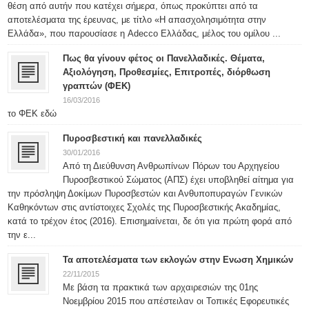
θέση από αυτήν που κατέχει σήμερα, όπως προκύπτει από τα
αποτελέσματα της έρευνας, με τίτλο «Η απασχολησιμότητα στην
Ελλάδα», που παρουσίασε η Adecco Ελλάδας, μέλος του ομίλου ...
Πως θα γίνουν φέτος οι Πανελλαδικές. Θέματα,
Αξιολόγηση, Προθεσμίες, Επιτροπές, διόρθωση
γραπτών (ΦΕΚ)
16/03/2016
το ΦΕΚ εδώ
Πυροσβεστική και πανελλαδικές
30/01/2016
Από τη Διεύθυνση Ανθρωπίνων Πόρων του Αρχηγείου
Πυροσβεστικού Σώματος (ΑΠΣ) έχει υποβληθεί αίτημα για
την πρόσληψη Δοκίμων Πυροσβεστών και Ανθυποπυραγών Γενικών
Καθηκόντων στις αντίστοιχες Σχολές της Πυροσβεστικής Ακαδημίας,
κατά το τρέχον έτος (2016). Επισημαίνεται, δε ότι για πρώτη φορά από
την ε...
Τα αποτελέσματα των εκλογών στην Ενωση Χημικών
22/11/2015
Με βάση τα πρακτικά των αρχαιρεσιών της 01ης
Νοεμβρίου 2015 που απέστειλαν οι Τοπικές Εφορευτικές