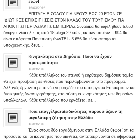
ετών!
16/03/2016
ΕΠΙΤΑΓΗ ΕΙΣΟΔΟΥ ΓΙΑ ΝΕΟΥΣ ΕΩΣ 29 ΕΤΩΝ ΣΕ
ΙΔΙΩΤΙΚΕΣ ΕΠΙΧΕΙΡΗΣΕΙΣ ΣΤΟΝ ΚΛΑΔΟ ΤΟΥ ΤΟΥΡΙΣΜΟΥ ΓΙΑ
ΑΠΟΚΤΗΣΗ ΕΡΓΑΣΙΑΚΗΣ ΕΜΠΕΙΡΙΑΣ Συνολικά θα ωφεληθούν 6.650
άνεργοι νέοι ηλικίας από 18 μέχρι 29 ετών, εκ των οποίων: · 994 θα
είναι απόφοιτοι Πανεπιστημίων/ΤΕΙ · 5.656 θα είναι απόφοιτοι
υποχρεωτικής, δευτ...
Κινητικότητα στο Δημόσιο: Ποιοι θα έχουν
προτεραιότητα
16/03/2016
Κάθε υπάλληλος του στενού ή ευρύτερου δημόσιου τομέα
θα έχει πρόσβαση σε θέσεις που περιλαμβάνονται στο πρόγραμμα.
Αλλαγές έρχονται με το νέο νομοσχέδιο του υπουργείου Εσωτερικών και
Διοικητικής Ανασυγκρότησης, στο σύστημα κινητικότητας των δημοσίων
υπαλλώλων. Κάθε υπάλληλος που εργάζεται σε...
Ποια επαγγέλματα/ειδικότητες παρουσιάζουν τη
μεγαλύτερη ζήτηση στην Ελλάδα
16/03/2016
Ένας στους δύο εργαζόμενους στην Ελλάδα θεωρεί ότι τα
προσόντα και οι ικανότητες που διαθέτει, ανταποκρίνονται σε υψηλότερη