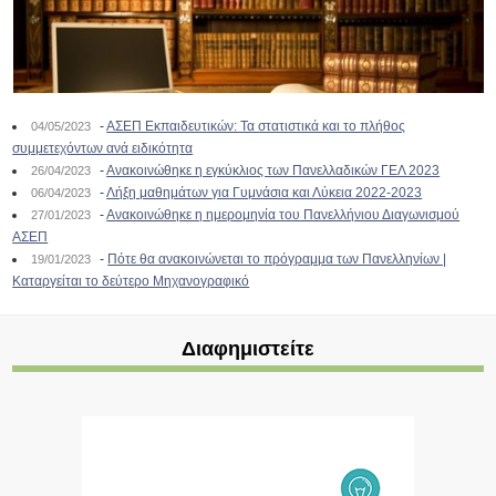
-
ΑΣΕΠ Εκπαιδευτικών: Τα στατιστικά και το πλήθος
04/05/2023
συμμετεχόντων ανά ειδικότητα
-
Ανακοινώθηκε η εγκύκλιος των Πανελλαδικών ΓΕΛ 2023
26/04/2023
-
Λήξη μαθημάτων για Γυμνάσια και Λύκεια 2022-2023
06/04/2023
-
Ανακοινώθηκε η ημερομηνία του Πανελλήνιου Διαγωνισμού
27/01/2023
ΑΣΕΠ
-
Πότε θα ανακοινώνεται το πρόγραμμα των Πανελληνίων |
19/01/2023
Καταργείται το δεύτερο Μηχανογραφικό
Διαφημιστείτε