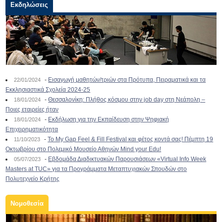
Εκδηλώσεις
-
Εισαγωγή μαθητών/τριών στα Πρότυπα, Πειραματικά και τα
22/01/2024
Εκκλησιαστικά Σχολεία 2024-25
-
Θεσσαλονίκη: Πλήθος κόσμου στην job day στη Νεάπολη –
18/01/2024
Ποιες εταιρείες ήταν
-
Εκδήλωση για την Εκπαίδευση στην Ψηφιακή
18/01/2024
Επιχειρηματικότητα
-
To My Gap Feel & Fill Festival και φέτος κοντά σας! Πέμπτη 19
11/10/2023
Οκτωβρίου στο Πολεμικό Μουσείο Αθηνών Mind your Edu!
-
Εβδομάδα Διαδικτυακών Παρουσιάσεων «Virtual Info Week
05/07/2023
Masters at TUC» για τα Προγράμματα Μεταπτυχιακών Σπουδών στο
Πολυτεχνείο Κρήτης
Νομοθεσία