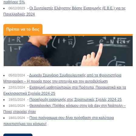
παθήσεις 5%
-
Οι Συντελεστές Ελάχιστης Βάσης Εισαγωγής (Ε.Β.Ε.) για τις
06/12/2023
Πανελλαδικές 2024
Πρέπει να το δεις
-
Δωρεάν Σεμινάριο Συμβουλευτικής από τα Φροντιστήρια
05/02/2024
Μπαχαράκη – Η πορεία προς την επιτυχία και την αυτοβελτίωση
-
Εισαγωγή μαθητών/τριών στα Πρότυπα, Πειραματικά και τα
22/01/2024
Εκκλησιαστικά Σχολεία 2024-25
-
Προκήρυξη εισαγωγής στις Στρατιωτικές Σχολές 2024-25
19/01/2024
-
Θεσσαλονίκη: Πλήθος κόσμου στην job day στη Νεάπολη –
18/01/2024
Ποιες εταιρείες ήταν
-
Ποιο πρόγραμμα σου δίνει πρόσβαση στα καλύτερα
18/01/2024
πανεπιστήμια του κόσμου!