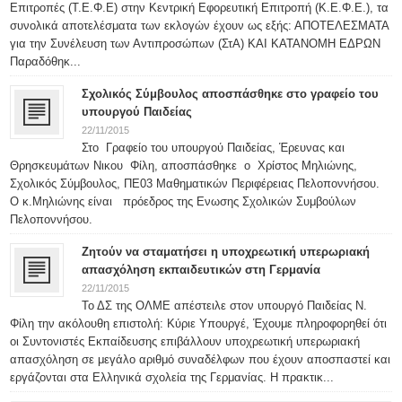
Επιτροπές (Τ.Ε.Φ.Ε) στην Κεντρική Εφορευτική Επιτροπή (Κ.Ε.Φ.Ε.), τα
συνολικά αποτελέσματα των εκλογών έχουν ως εξής: ΑΠΟΤΕΛΕΣΜΑΤΑ
για την Συνέλευση των Αντιπροσώπων (ΣτΑ) ΚΑΙ ΚΑΤΑΝΟΜΗ ΕΔΡΩΝ
Παραδόθηκ...
Σχολικός Σύμβουλος αποσπάσθηκε στο γραφείο του
υπουργού Παιδείας
22/11/2015
Στο Γραφείο του υπουργού Παιδείας, Έρευνας και
Θρησκευμάτων Νικου Φίλη, αποσπάσθηκε ο Χρίστος Μηλιώνης,
Σχολικός Σύμβουλος, ΠΕ03 Μαθηματικών Περιφέρειας Πελοποννήσου.
Ο κ.Μηλιώνης είναι πρόεδρος της Ενωσης Σχολικών Συμβούλων
Πελοποννήσου.
Ζητούν να σταματήσει η υποχρεωτική υπερωριακή
απασχόληση εκπαιδευτικών στη Γερμανία
22/11/2015
Το ΔΣ της ΟΛΜΕ απέστειλε στον υπουργό Παιδείας Ν.
Φίλη την ακόλουθη επιστολή: Κύριε Υπουργέ, Έχουμε πληροφορηθεί ότι
οι Συντονιστές Εκπαίδευσης επιβάλλουν υποχρεωτική υπερωριακή
απασχόληση σε μεγάλο αριθμό συναδέλφων που έχουν αποσπαστεί και
εργάζονται στα Ελληνικά σχολεία της Γερμανίας. Η πρακτικ...