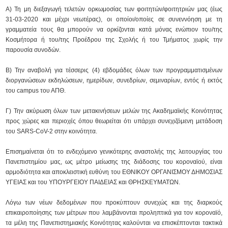
Α) Τη μη διεξαγωγή τελετών ορκωμοσίας των φοιτητών/φοιτητριών μας (έως
31-03-2020 και μέχρι νεωτέρας), οι οποίοι/οποίες σε συνεννόηση με τη
γραμματεία τους θα μπορούν να ορκίζονται κατά μόνας ενώπιον του/της
Κοσμήτορα ή του/της Προέδρου της Σχολής ή του Τμήματος χωρίς την
παρουσία συνοδών.
Β) Την αναβολή για τέσσερις (4) εβδομάδες όλων των προγραμματισμένων
διοργανώσεων εκδηλώσεων, ημερίδων, συνεδρίων, σεμιναρίων, εντός ή εκτός
του campus του ΑΠΘ.
Γ) Την ακύρωση όλων των μετακινήσεων μελών της Ακαδημαϊκής Κοινότητας
προς χώρες και περιοχές όπου θεωρείται ότι υπάρχει συνεχιζόμενη μετάδοση
του SARS-CoV-2 στην κοινότητα.
Επισημαίνεται ότι το ενδεχόμενο γενικότερης αναστολής της λειτουργίας του
Πανεπιστημίου μας, ως μέτρο μείωσης της διάδοσης του κοροναϊού, είναι
αρμοδιότητα και αποκλειστική ευθύνη του ΕΘΝΙΚΟΥ ΟΡΓΑΝΙΣΜΟΥ ΔΗΜΟΣΙΑΣ
ΥΓΕΙΑΣ και του ΥΠΟΥΡΓΕΙΟΥ ΠΑΙΔΕΙΑΣ και ΘΡΗΣΚΕΥΜΑΤΩΝ.
Λόγω των νέων δεδομένων που προκύπτουν συνεχώς και της διαρκούς
επικαιροποίησης των μέτρων που λαμβάνονται προληπτικά για τον κοροναϊό,
τα μέλη της Πανεπιστημιακής Κοινότητας καλούνται να επισκέπτονται τακτικά