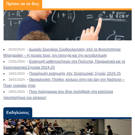
Πρέπει να το δεις
-
Δωρεάν Σεμινάριο Συμβουλευτικής από τα Φροντιστήρια
05/02/2024
Μπαχαράκη – Η πορεία προς την επιτυχία και την αυτοβελτίωση
-
Εισαγωγή μαθητών/τριών στα Πρότυπα, Πειραματικά και τα
22/01/2024
Εκκλησιαστικά Σχολεία 2024-25
-
Προκήρυξη εισαγωγής στις Στρατιωτικές Σχολές 2024-25
19/01/2024
-
Θεσσαλονίκη: Πλήθος κόσμου στην job day στη Νεάπολη –
18/01/2024
Ποιες εταιρείες ήταν
-
Ποιο πρόγραμμα σου δίνει πρόσβαση στα καλύτερα
18/01/2024
πανεπιστήμια του κόσμου!
Εκδηλώσεις