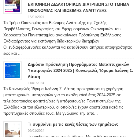
ΕΚΠΟΝΗΣΗ ΔΙΔΑΚΤΟΡΙΚΩΝ ΔΙΑΤΡΙΒΩΝ ΣΤΟ ΤΜΗΜΑ
ΟΙΚΟΝΟΜΙΑΣ ΚΑΙ ΒΙΩΣΙΜΗΣ ΑΝΑΠΤΥΞΗΣ
15/01/2024
Το Τμήμα Οικονομίας και Βιώσιμης Ανάπτυξης της Σχολής
Περιβάλλοντος, Γεωγραφίας και Εφαρμοσμένων Οικονομικών του
Χαροκοπείου Πανεπιστημίου ανακοίνωσε Πρόσκληση Εκδήλωσης
Ενδιαφέροντος για εκπόνηση διδακτορικών διατριβών.
Οι ενδιαφερόμενοι/ες καλούνται να καταθέσουν αιτήσεις υποψηφιότητας
έως και ...
Δημόσια Πρόσκληση Προγράμματος Μεταπτυχιακών
Υποτροφιών 2024-2025 | Κοινωφελές Ίδρυμα Ιωάννη Σ.
Λάτση
11/01/2024
Το Κοινωφελές Ίδρυμα Ιωάννη Σ. Λάτση προκηρύσσει τη χορήγηση
μεταπτυχιακών υποτροφιών για το ακαδημαϊκό έτος 2024-2025 σε
τελειόφοιτους/ες φοιτητές/ριες ή απόφοιτους/ες Πανεπιστημίων της
Ελλάδας και του εξωτερικού, οι οποίοι/ες έχουν αριστεύσει κατά τις
προπτυχιακές σπουδές τους. Με γνώμονα την απο...
Τι συμβαίνει με τις κενές θέσεις των τμημάτων;
09/01/2024
Τι συμβαίνει με τις κενές θέσεις; Με τη θέσπιση και την