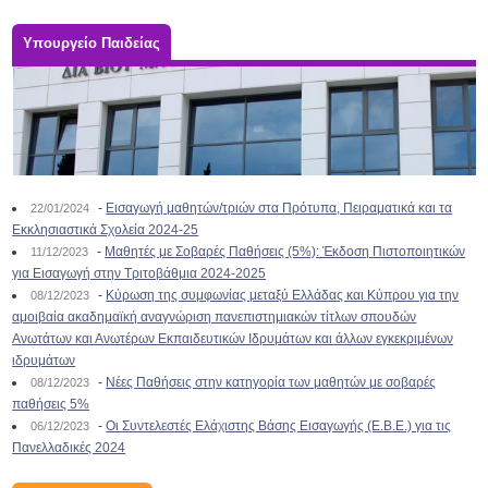
Υπουργείο Παιδείας
-
Εισαγωγή μαθητών/τριών στα Πρότυπα, Πειραματικά και τα
22/01/2024
Εκκλησιαστικά Σχολεία 2024-25
-
Μαθητές με Σοβαρές Παθήσεις (5%): Έκδοση Πιστοποιητικών
11/12/2023
για Εισαγωγή στην Τριτοβάθμια 2024-2025
-
Κύρωση της συμφωνίας μεταξύ Ελλάδας και Κύπρου για την
08/12/2023
αμοιβαία ακαδημαϊκή αναγνώριση πανεπιστημιακών τίτλων σπουδών
Ανωτάτων και Ανωτέρων Εκπαιδευτικών Ιδρυμάτων και άλλων εγκεκριμένων
ιδρυμάτων
-
Νέες Παθήσεις στην κατηγορία των μαθητών με σοβαρές
08/12/2023
παθήσεις 5%
-
Οι Συντελεστές Ελάχιστης Βάσης Εισαγωγής (Ε.Β.Ε.) για τις
06/12/2023
Πανελλαδικές 2024