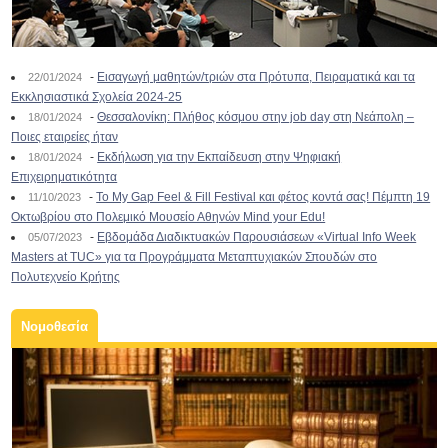
-
Εισαγωγή μαθητών/τριών στα Πρότυπα, Πειραματικά και τα
22/01/2024
Εκκλησιαστικά Σχολεία 2024-25
-
Θεσσαλονίκη: Πλήθος κόσμου στην job day στη Νεάπολη –
18/01/2024
Ποιες εταιρείες ήταν
-
Εκδήλωση για την Εκπαίδευση στην Ψηφιακή
18/01/2024
Επιχειρηματικότητα
-
To My Gap Feel & Fill Festival και φέτος κοντά σας! Πέμπτη 19
11/10/2023
Οκτωβρίου στο Πολεμικό Μουσείο Αθηνών Mind your Edu!
-
Εβδομάδα Διαδικτυακών Παρουσιάσεων «Virtual Info Week
05/07/2023
Masters at TUC» για τα Προγράμματα Μεταπτυχιακών Σπουδών στο
Πολυτεχνείο Κρήτης
Νομοθεσία