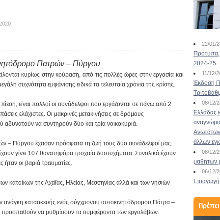
/2020
22/01/
Πρότυπα, 
ινητόδρομο Πατρών – Πύργου
2024-25
11/12/
ίλονται κυρίως στην κούραση, από τις πολλές ώρες στην εργασία και
Έκδοση Πι
 μεγάλη συχνότητα εμφάνισης ειδικά τα τελευταία χρόνια της κρίσης.
Τριτοβάθ
08/12/
 πίεση, είναι πολλοί οι συνάδελφοι που εργάζονται σε πάνω από 2
Ελλάδας κ
πάσεις ελάχιστες. Οι μακρινές μετακινήσεις σε δρόμους
αναγνώρι
ού αδυνατούν να συντηρούν δύο και τρία νοικοκυριά.
Ανωτάτων 
άλλων εγ
ρών – Πύργου έχασαν πρόσφατα τη ζωή τους δύο συνάδελφοί μας.
08/12/
, έχουν γίνει 107 θανατηφόρα τροχαία δυστυχήματα. Συνολικά έχουν
μαθητών 
ς ήταν οι βαριά τραυματίες.
06/12/
Εισαγωγής
των κατοίκων της Αχαΐας, Ηλείας, Μεσσηνίας αλλά και των νησιών
 την ανάγκη κατασκευής ενός σύγχρονου αυτοκινητόδρομου Πάτρα –
Πρέπει
α προσπαθούν να ρυθμίσουν τα συμφέροντα των εργολάβων.