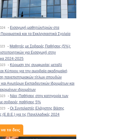
-
Εισαγωγή μαθητών/τριών στα
2024
Πειραματικά και τα Εκκλησιαστικά Σχολεία
-
Μαθητές με Σοβαρές Παθήσεις (5%):
2023
στοποιητικών για Εισαγωγή στην
μια 2024-2025
-
Κύρωση της συμφωνίας μεταξύ
2023
αι Κύπρου για την αμοιβαία ακαδημαϊκή
ση πανεπιστημιακών τίτλων σπουδών
και Ανωτέρων Εκπαιδευτικών Ιδρυμάτων και
κεκριμένων ιδρυμάτων
-
Νέες Παθήσεις στην κατηγορία των
2023
με σοβαρές παθήσεις 5%
-
Οι Συντελεστές Ελάχιστης Βάσης
2023
 (Ε.Β.Ε.) για τις Πανελλαδικές 2024
 να το δεις