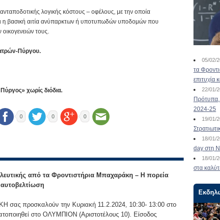
 ανταποδοτικής λογικής κόστους – οφέλους, με την οποία
ίναι η βασική αιτία ανύπαρκτων ή υποτυπωδών υποδομών που
 οικογενειών τους.
Πατρών-Πύργου.
05/02/
τα Φροντ
επιτυχία 
22/01/
Πύργος» χωρίς διόδια.
Πρότυπα, 
2024-25
0
0
0
19/01/
Στρατιωτι
18/01/
day στη Ν
18/01/
στα καλύτ
λευτικής από τα Φροντιστήρια Μπαχαράκη – Η πορεία
ν αυτοβελτίωση
Εκδηλ
 σας προσκαλούν την Κυριακή 11.2.2024, 10:30- 13:00 στο
ατοποιηθεί στο ΟΛΥΜΠΙΟΝ (Αριστοτέλους 10). Είσοδος