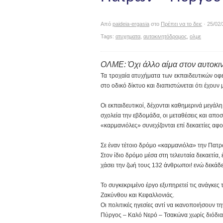
Από
paideia-ergasia
στο
Πρέπει να το δεις
· 25/02
Tags:
ατυχηματα
,
αυτοκινητόδρομος
,
ολμε
ΟΛΜΕ: Όχι άλλο αίμα στον αυτοκ
Τα τροχαία ατυχήματα των εκπαιδευτικών οφε
στο οδικό δίκτυο και διαπιστώνεται ότι έχουν
Οι εκπαιδευτικοί, δέχονται καθημερινά μεγάλη
σχολεία την εβδομάδα, οι μεταθέσεις και αποσ
«καρμανιόλες» συνεχίζονται επί δεκαετίες αφ
Σε έναν τέτοιο δρόμο «καρμανιόλα» την Πατ
Στον ίδιο δρόμο μέσα στη τελευταία δεκαετία
χάσει την ζωή τους 132 άνθρωποι! ενώ δεκάδε
Το συγκεκριμένο έργο εξυπηρετεί τις ανάγκες 
Ζακύνθου και Κεφαλλονιάς.
Οι πολιτικές ηγεσίες αντί να ικανοποιήσουν
Πύργος – Καλό Νερό – Τσακώνα χωρίς διόδι