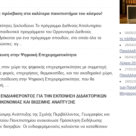
ι πρόσβαση στα καλύτερα πανεπιστήμια του κόσμου!
νατότητες ξεκλειδώνει Το πρόγραμμα Διεθνούς Απολυτηρίου
κπαιδευτικά προγράμματα του Οργανισμού Διεθνούς
04/05/
Πρόκειται για ένα πρόγραμμα σπουδών, στο οποίο όλα τα
το πλήθος
ώσσες: αγ...
26/04/
Πανελλαδ
ευση στην Ψηφιακή Επιχειρηματικότητα
06/04/
Λύκεια 2
 στον χώρο της ψηφιακής επιχειρηματικότητας με συμμετοχή
27/01/
ορείς, επιχειρήσεις, θερμοκοιτίδες, και τον ακαδημαϊκό χώρο,
Πανελλήν
Εκπαίδευση στην Ψηφιακή Επιχειρηματικότητα, που θα
19/01/
, ...
των Πανελ
Μηχανογρ
ΕΝΔΙΑΦΕΡΟΝΤΟΣ ΓΙΑ ΤΗΝ ΕΚΠΟΝΗΣΗ ΔΙΔΑΚΤΟΡΙΚΩΝ
ΙΚΟΝΟΜΙΑΣ ΚΑΙ ΒΙΩΣΙΜΗΣ ΑΝΑΠΤΥΞΗΣ
ώσιμης Ανάπτυξης της Σχολής Περιβάλλοντος, Γεωγραφίας και
πείου Πανεπιστημίου ανακοίνωσε Πρόσκληση Εκδήλωσης
ν διατριβών. Οι ενδιαφερόμενοι/ες καλούνται να καταθέσουν