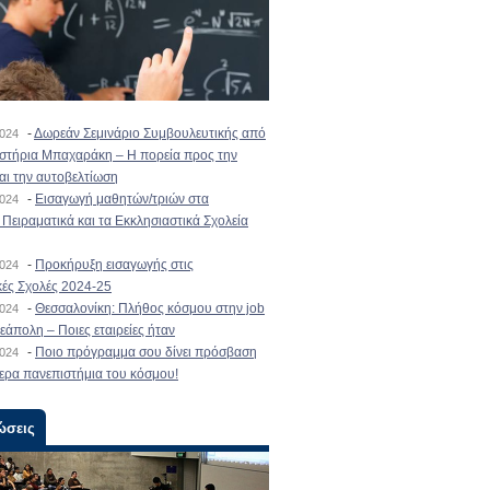
-
Δωρεάν Σεμινάριο Συμβουλευτικής από
2024
ιστήρια Μπαχαράκη – Η πορεία προς την
και την αυτοβελτίωση
-
Εισαγωγή μαθητών/τριών στα
2024
Πειραματικά και τα Εκκλησιαστικά Σχολεία
-
Προκήρυξη εισαγωγής στις
2024
κές Σχολές 2024-25
-
Θεσσαλονίκη: Πλήθος κόσμου στην job
2024
εάπολη – Ποιες εταιρείες ήταν
-
Ποιο πρόγραμμα σου δίνει πρόσβαση
2024
ερα πανεπιστήμια του κόσμου!
ώσεις