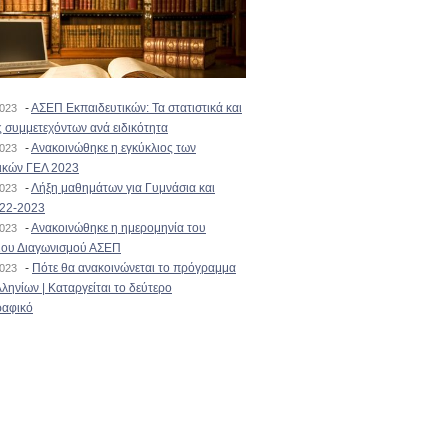
-
ΑΣΕΠ Εκπαιδευτικών: Τα στατιστικά και
2023
 συμμετεχόντων ανά ειδικότητα
-
Ανακοινώθηκε η εγκύκλιος των
2023
ικών ΓΕΛ 2023
-
Λήξη μαθημάτων για Γυμνάσια και
2023
022-2023
-
Ανακοινώθηκε η ημερομηνία του
2023
ιου Διαγωνισμού ΑΣΕΠ
-
Πότε θα ανακοινώνεται το πρόγραμμα
2023
ληνίων | Καταργείται το δεύτερο
αφικό