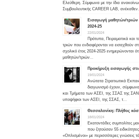
Ελεύθερη. Σύμφωνα με την ίδια ανακοίν
Συμβουλευτικής CAREER LAB, ανέκαθεν.
Εισαγωγή μαθητών/τριών σ
2024-25
22/01/2024
Πρότυπα, Πειραματικά και τ
τριών που ενδιαφέρονται να εισαχθούν στ
σχολικό έτος 2024-2025 ενημερώνονται ότ
μαθητών/τριών...
Προκήρυξη εισαγωγής στις
19/01/2024
Ανώτατα Στρατιωτικά Εκπαιδ
διαγωνισμό έχουν, σύμφωνα μ
και Τμήματα των ΑΣΕΙ, της ΣΣΑΣ της ΣΑΝ 
υποψήφιοι των ΑΣΕΙ, της ΣΣΑΣ, τ...
Θεσσαλονίκη: Πλήθος κόσμ
18/01/2024
Εκατοντάδες συμπολίτες μας
που ζητούσαν 55 ειδικότητε
«Οπλισμένοι» με περισσότερες γνώσεις τ