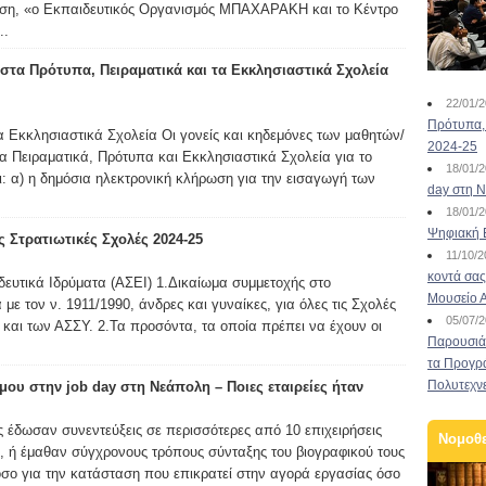
ωση, «ο Εκπαιδευτικός Οργανισμός ΜΠΑΧΑΡΑΚΗ και το Κέντρο
..
τα Πρότυπα, Πειραματικά και τα Εκκλησιαστικά Σχολεία
22/01/
Πρότυπα, 
α Εκκλησιαστικά Σχολεία Οι γονείς και κηδεμόνες των μαθητών/
2024-25
α Πειραματικά, Πρότυπα και Εκκλησιαστικά Σχολεία για το
18/01/
ι: α) η δημόσια ηλεκτρονική κλήρωση για την εισαγωγή των
day στη Ν
18/01/
Ψηφιακή 
 Στρατιωτικές Σχολές 2024-25
11/10/
κοντά σας
ευτικά Ιδρύματα (ΑΣΕΙ) 1.Δικαίωμα συμμετοχής στο
Μουσείο 
ε τον ν. 1911/1990, άνδρες και γυναίκες, για όλες τις Σχολές
05/07/
και των ΑΣΣΥ. 2.Τα προσόντα, τα οποία πρέπει να έχουν οι
Παρουσιάσ
τα Προγρ
Πολυτεχν
ου στην job day στη Νεάπολη – Ποιες εταιρείες ήταν
 έδωσαν συνεντεύξεις σε περισσότερες από 10 επιχειρήσεις
Νομοθ
ς, ή έμαθαν σύγχρονους τρόπους σύνταξης του βιογραφικού τους
όσο για την κατάσταση που επικρατεί στην αγορά εργασίας όσο