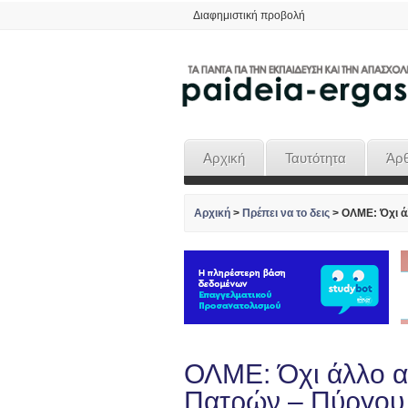
Διαφημιστική προβολή
Αρχική
Ταυτότητα
Άρ
Αρχική
>
Πρέπει να το δεις
>
ΟΛΜΕ: Όχι ά
ΟΛΜΕ: Όχι άλλο α
Πατρών – Πύργου