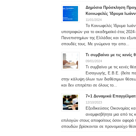
Δημόσια Πρόσκληση Προγ
Κοινωφελές Ίδρυμα Ιωάνν
11/01/2024
Το Κοινωφελές Ίδρυμα Ιωάν
υποτροφιών για το ακαδημαϊκό έτος 2024-2
Πανεπιστημίων της Ελλάδας και του εξωτερ
σπουδές τους. Με γνώμονα την απο...
Τι συμβαίνει με τις κενές
09/01/2024
Τι συμβαίνει με τις κενές θ
Εισαγωγής, Ε.Β.Ε. (δείτε 
στην κάλυψη όλων των διαθέσιμων θέσεω
και δεν επιτρέπει σε όλους το...
7+1 Δυναμικά Επαγγέλματα
12/10/2023
Εξειδικεύσεις Οικονομίας κα
αναμφισβήτητα μια από τις
επιλογών στους αποφοίτους όσον αφορά 
σπουδών βρίσκονται σε προνομιούχο θέση