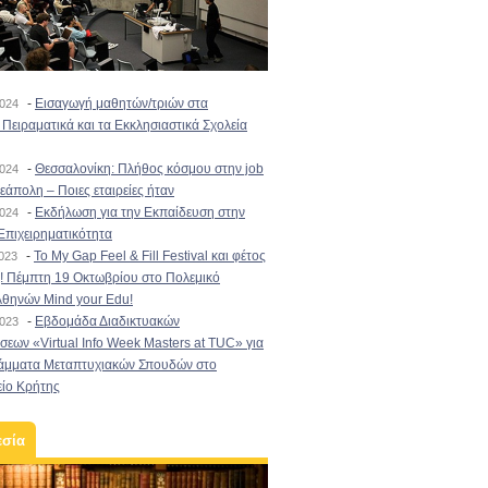
-
Εισαγωγή μαθητών/τριών στα
2024
Πειραματικά και τα Εκκλησιαστικά Σχολεία
-
Θεσσαλονίκη: Πλήθος κόσμου στην job
2024
εάπολη – Ποιες εταιρείες ήταν
-
Εκδήλωση για την Εκπαίδευση στην
2024
Επιχειρηματικότητα
-
To My Gap Feel & Fill Festival και φέτος
2023
! Πέμπτη 19 Οκτωβρίου στο Πολεμικό
Αθηνών Mind your Edu!
-
Εβδομάδα Διαδικτυακών
2023
εων «Virtual Info Week Masters at TUC» για
άμματα Μεταπτυχιακών Σπουδών στο
είο Κρήτης
εσία