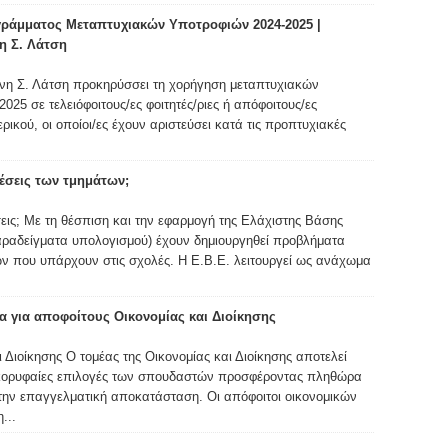
ράμματος Μεταπτυχιακών Υποτροφιών 2024-2025 |
η Σ. Λάτση
νη Σ. Λάτση προκηρύσσει τη χορήγηση μεταπτυχιακών
025 σε τελειόφοιτους/ες φοιτητές/ριες ή απόφοιτους/ες
ικού, οι οποίοι/ες έχουν αριστεύσει κατά τις προπτυχιακές
 θέσεις των τμημάτων;
έσεις; Με τη θέσπιση και την εφαρμογή της Ελάχιστης Βάσης
παραδείγματα υπολογισμού) έχουν δημιουργηθεί προβλήματα
ν που υπάρχουν στις σχολές. Η Ε.Β.Ε. λειτουργεί ως ανάχωμα
 για αποφοίτους Οικονομίας και Διοίκησης
ι Διοίκησης Ο τομέας της Οικονομίας και Διοίκησης αποτελεί
 κορυφαίες επιλογές των σπουδαστών προσφέροντας πληθώρα
την επαγγελματική αποκατάσταση. Οι απόφοιτοι οικονομικών
...