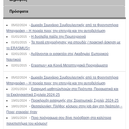
Πρόσφατα
-
Δωρεάν Σεμινάριο Συμβουλευτικής από τα Φροντιστήρια
05/02/2024
Μπαχαράκη – Η πορεία προς την επιτυχία και την αυτοβελτίωση
-
Η δυσλεξία παίζει την Πρωτοχρονιά
01/01/2015
-
Τα ποσά επιχορήγησης για σπουδές / πρακτική άσκηση με
01/01/2015
το ERASMUS+
-
Αυξάνονται οι εισακτέοι στις Ακαδημίες Εμπορικού
02/01/2015
Ναυτικού
-
Erasmus+ και Κοινά Μεταπτυχιακά Προγράμματα
02/01/2015
-
Δωρεάν Σεμινάριο Συμβουλευτικής από τα Φροντιστήρια
05/02/2024
Μπαχαράκη – Η πορεία προς την επιτυχία και την αυτοβελτίωση
-
Εισαγωγή μαθητών/τριών στα Πρότυπα, Πειραματικά και
22/01/2024
τα Εκκλησιαστικά Σχολεία 2024-25
-
Προκήρυξη εισαγωγής στις Στρατιωτικές Σχολές 2024-25
19/01/2024
-
Θεσσαλονίκη: Πλήθος κόσμου στην job day στη Νεάπολη –
18/01/2024
Ποιες εταιρείες ήταν
-
Ποιο πρόγραμμα σου δίνει πρόσβαση στα καλύτερα
18/01/2024
πανεπιστήμια του κόσμου!