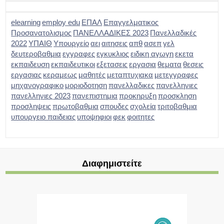
elearning
employ edu
ΕΠΑΛ
Επαγγελματικος
Προσανατολισμος
ΠΑΝΕΛΛΑΔΙΚΕΣ 2023
Πανελλαδικές
2022
ΥΠΑΙΘ
Υπουργείο
αει
αιτησεις
απθ
ασεπ
γελ
δευτεροβαθμια
εγγραφες
εγκυκλιος
ειδικη αγωγη
εκετα
εκπαιδευση
εκπαιδευτικοι
εξετασεις
εργασια
θεματα
θεσεις
εργασιας
κεραμεως
μαθητές
μεταπτυχιακα
μετεγγραφες
μηχανογραφικο
μοριοδοτηση
πανελλαδικες
πανελληνιες
πανελληνιες 2023
πανεπιστημια
προκηρυξη
προσκληση
προσληψεις
πρωτοβαθμια
σπουδες
σχολεία
τριτοβαθμια
υπουργειο παιδειας
υποψηφιοι
φεκ
φοιτητες
Διαφημιστείτε